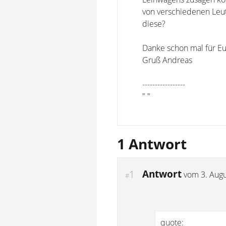
von verschiedenen Leut
diese?
Danke schon mal für Eu
Gruß Andreas
-----------------
" "
1 Antwort
Antwort
1
vom
3. Aug
#
quote: