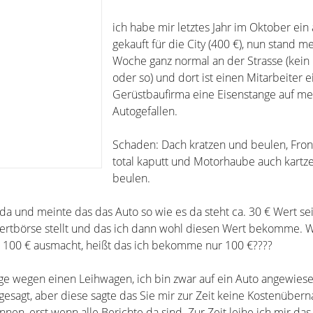
ich habe mir letztes Jahr im Oktober ein 
gekauft für die City (400 €), nun stand m
Woche ganz normal an der Strasse (kein
oder so) und dort ist einen Mitarbeiter e
Gerüstbaufirma eine Eisenstange auf me
Autogefallen.
Schaden: Dach kratzen und beulen, Fro
total kaputt und Motorhaube auch kartz
beulen.
 da und meinte das das Auto so wie es da steht ca. 30 € Wert sei
wertbörse stellt und das ich dann wohl diesen Wert bekomme. 
r 100 € ausmacht, heißt das ich bekomme nur 100 €????
e wegen einen Leihwagen, ich bin zwar auf ein Auto angewiese
gesagt, aber diese sagte das Sie mir zur Zeit keine Kostenübe
en, erst wenn alle Berichte da sind. Zur Zeit leihe ich mir da