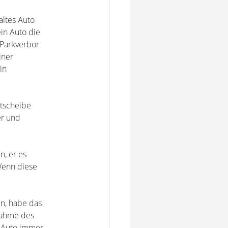
altes Auto
ein Auto die
 Parkverbor
iner
in
ntscheibe
er und
n, er es
Wenn diese
n, habe das
rnahme des
s Auto immer