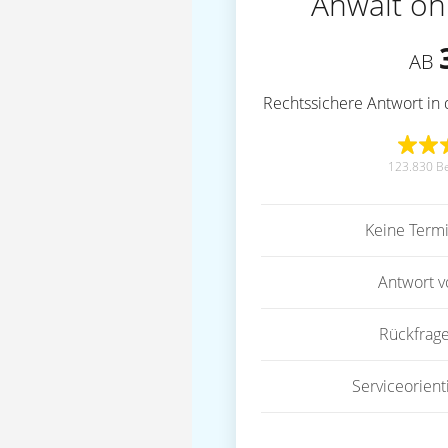
Anwalt on
AB
Rechtssichere Antwort in 
123.830 B
Keine Term
Antwort 
Rückfrag
Serviceorient