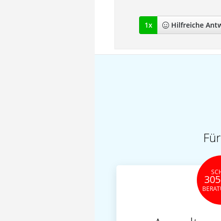
1
x
Hilfreich
e Ant
Für
SC
305
BERA