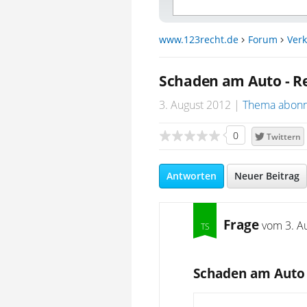
www.123recht.de
Forum
Verk
Schaden am Auto - R
3. August 2012
Thema abonn
0
Twittern
Antworten
Neuer Beitrag
Frage
vom
3. A
Schaden am Auto 