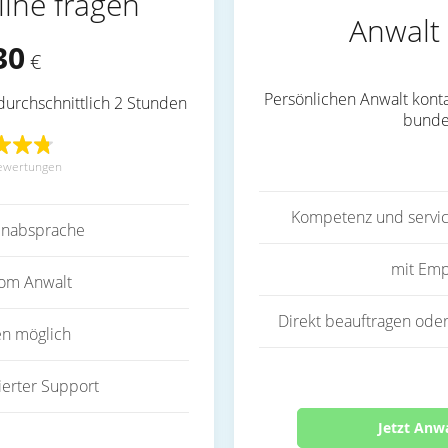
line fragen
Anwalt 
30
€
Persönlichen Anwalt konta
durchschnittlich 2 Stunden
bunde
ewertungen
Kompetenz und servic
inabsprache
mit Emp
vom Anwalt
Direkt beauftragen oder
en möglich
ierter Support
Jetzt Anw