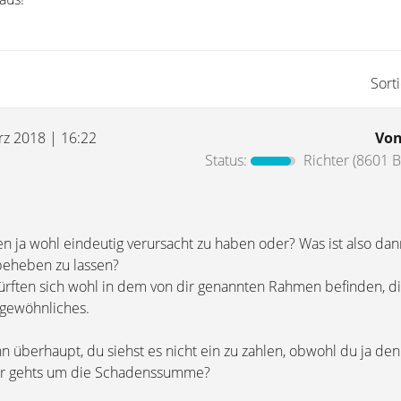
Sort
rz 2018 | 16:22
Vo
Status:
Richter
(8601 B
 ja wohl eindeutig verursacht zu haben oder? Was ist also dann
beheben zu lassen?
dürften sich wohl in dem von dir genannten Rahmen befinden, d
ngewöhnliches.
n überhaupt, du siehst es nicht ein zu zahlen, obwohl du ja de
 dir gehts um die Schadenssumme?