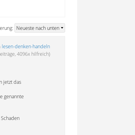
ierung:
n
lesen-denken-handeln
eiträge, 4096x hilfreich)
 jetzt das
ie genannte
n Schaden