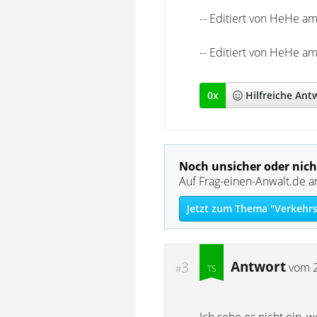
-- Editiert von HeHe a
-- Editiert von HeHe a
0
x
Hilfreich
e Ant
Noch unsicher oder nich
Auf Frag-einen-Anwalt.de a
Jetzt zum Thema "Verkehrs
Antwort
3
vom
#