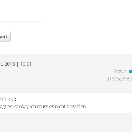
wort
rz 2018 | 16:51
Status:
(130523 Bei
217-19)
:
agt es ist okay ich muss es nicht bezahlen.