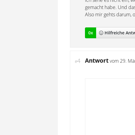
Ich sehe es nicht ein, 
gemacht habe. Und das 
Also mir gehts darum, 
0
x
Hilfreich
e Ant
Antwort
4
vom
29. Mä
#