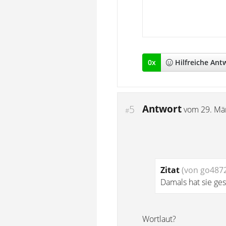
0
x
Hilfreich
e Ant
Antwort
5
vom
29. Mä
#
Zitat
(von go487
Damals hat sie ges
Wortlaut?