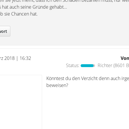
weil sie jetzt meint, dass ich den Schaden bezahlen muss, nur wei
hat auch seine Gründe gehabt...
ob sie Chancen hat.
wort
rz 2018 | 16:32
Vo
Status:
Richter
(8601 B
Könntest du den Verzicht denn auch irg
beweisen?