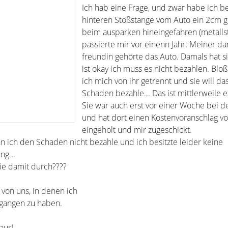
Ich hab eine Frage, und zwar habe ich b
hinteren Stoßstange vom Auto ein 2cm 
beim ausparken hineingefahren (metallst
passierte mir vor einenn Jahr. Meiner d
freundin gehörte das Auto. Damals hat si
ist okay ich muss es nicht bezahlen. Bloß
ich mich von ihr getrennt und sie will da
Schaden bezahle... Das ist mittlerweile ei
Sie war auch erst vor einer Woche bei d
und hat dort einen Kostenvoranschlag v
eingeholt und mir zugeschickt.
nn ich den Schaden nicht bezahle und ich besitzte leider keine
ng...
ie damit durch????
 von uns, in denen ich
gangen zu haben.
aus!