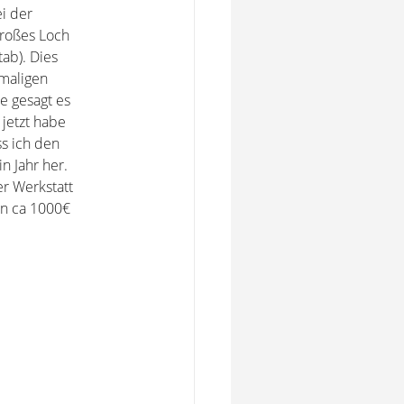
ei der
großes Loch
ab). Dies
amaligen
e gesagt es
 jetzt habe
ss ich den
n Jahr her.
er Werkstatt
on ca 1000€