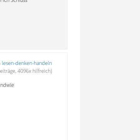
l ich Schluss
n
lesen-denken-handeln
eiträge, 4096x hilfreich)
endwie