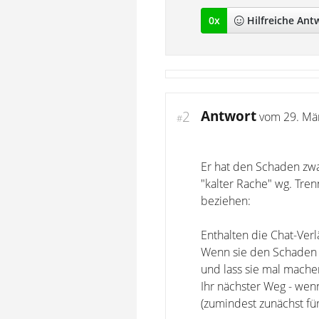
0
x
Hilfreich
e Ant
Antwort
2
vom
29. Mä
#
Er hat den Schaden zwa
"kalter Rache" wg. Tren
beziehen:
Enthalten die Chat-Verl
Wenn sie den Schaden j
und lass sie mal mache
Ihr nächster Weg - wenn
(zumindest zunächst für 