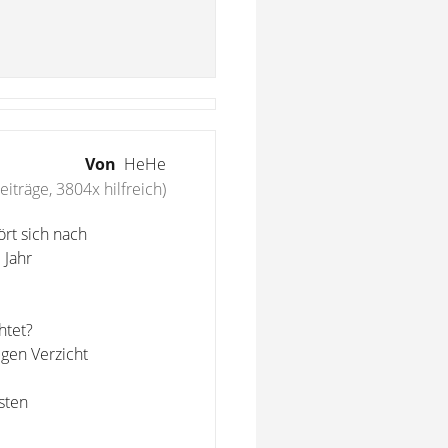
Von
HeHe
eiträge, 3804x hilfreich)
ört sich nach
 Jahr
htet?
igen Verzicht
sten