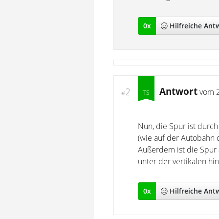
0
x
Hilfreich
e Ant
Antwort
2
vom
#
Nun, die Spur ist durch
(wie auf der Autobahn 
Außerdem ist die Spur a
unter der vertikalen hi
0
x
Hilfreich
e Ant