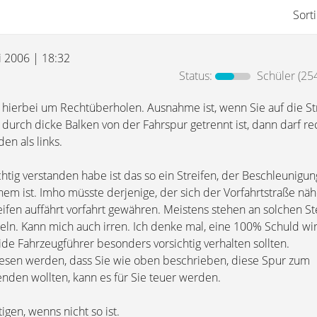
Sort
i 2006 | 18:32
Status:
Schüler
(254
ch hierbei um Rechtüberholen. Ausnahme ist, wenn Sie auf die S
durch dicke Balken von der Fahrspur getrennt ist, dann darf re
en als links.
ichtig verstanden habe ist das so ein Streifen, der Beschleunigu
em ist. Imho müsste derjenige, der sich der Vorfahrtstraße nähe
ifen auffährt vorfahrt gewähren. Meistens stehen an solchen St
geln. Kann mich auch irren. Ich denke mal, eine 100% Schuld wi
ide Fahrzeugführer besonders vorsichtig verhalten sollten.
iesen werden, dass Sie wie oben beschrieben, diese Spur zum
den wollten, kann es für Sie teuer werden.
gen, wenns nicht so ist.