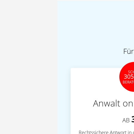
Für
SC
305
BERA
Anwalt on
AB
Rechtssichere Antwort in 