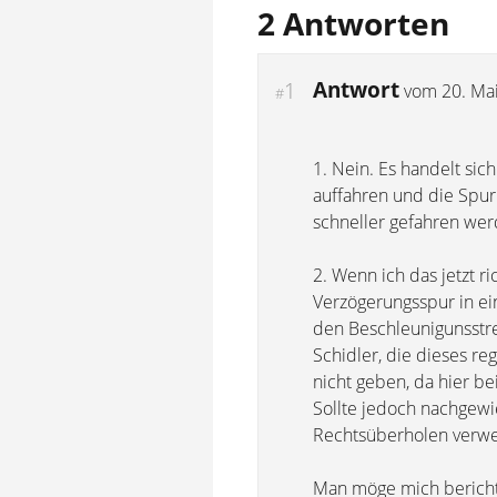
2 Antworten
Antwort
1
vom
20. Ma
#
1. Nein. Es handelt si
auffahren und die Spur 
schneller gefahren werd
2. Wenn ich das jetzt r
Verzögerungsspur in ein
den Beschleunigunsstre
Schidler, die dieses re
nicht geben, da hier be
Sollte jedoch nachgew
Rechtsüberholen verwen
Man möge mich berichti