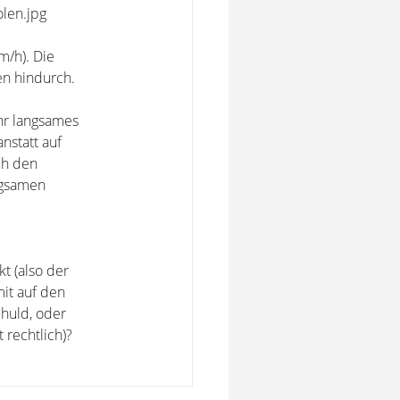
olen.jpg
m/h). Die
en hindurch.
hr langsames
anstatt auf
ch den
ngsamen
t (also der
mit auf den
chuld, oder
 rechtlich)?