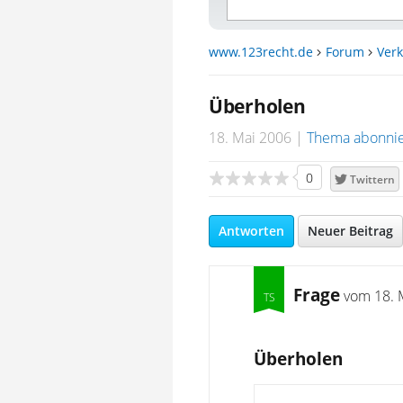
www.123recht.de
Forum
Verk
Überholen
18. Mai 2006
Thema abonni
0
Twittern
Antworten
Neuer Beitrag
Frage
vom
18. 
Überholen