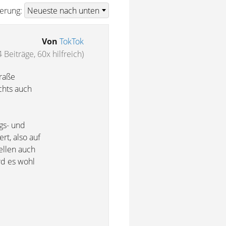
ierung:
Von
TokTok
 Beiträge, 60x hilfreich)
traße
chts auch
ngs- und
rt, also auf
ellen auch
rd es wohl