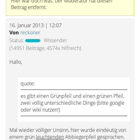
Hier war doch was. Der Moderator hat diesen
Beitrag entfernt.
16. Januar 2013 | 12:07
Von
reckoner
Status:
Wissender
(14951 Beiträge, 4574x hilfreich)
Hallo,
quote:
es gibt einen Grünpfeil und einen grünen Pfeil,
zwei völlig unterschiedliche Dinge (bitte google
oder wiki nutzen!)
Mal wieder völliger Unsinn, hier wurde eindeutig von
einem grün
leuchtenden
Abbiegerpfeil gesprochen.