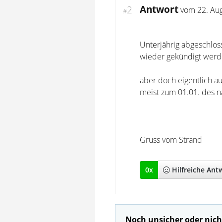
Antwort
2
vom
22. Au
#
Unterjährig abgeschlos
wieder gekündigt werd
aber doch eigentlich a
meist zum 01.01. des n
Gruss vom Strand
0
x
Hilfreich
e Ant
Noch unsicher oder nich