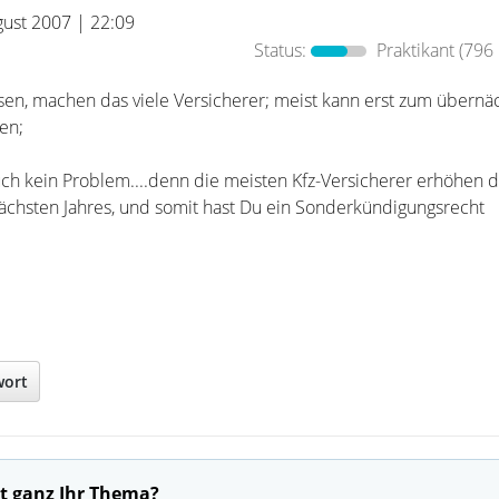
gust 2007 | 22:09
Status:
Praktikant
(796 
sen, machen das viele Versicherer; meist kann erst zum übernä
en;
uch kein Problem....denn die meisten Kfz-Versicherer erhöhen d
ächsten Jahres, und somit hast Du ein Sonderkündigungsrecht
wort
t ganz Ihr Thema?