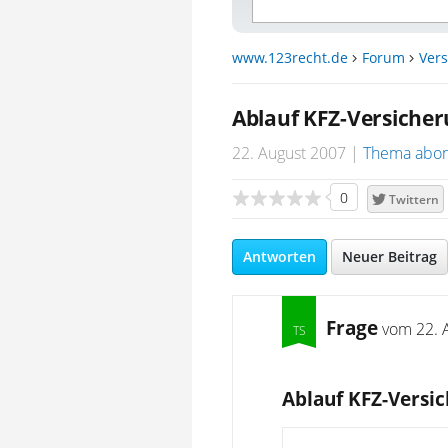
www.123recht.de
Forum
Ver
Ablauf KFZ-Versiche
22. August 2007
Thema abon
0
Twittern
Antworten
Neuer Beitrag
Frage
vom
22. 
Ablauf KFZ-Versi