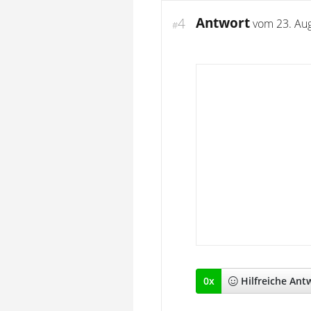
Antwort
4
vom
23. Au
#
0
x
Hilfreich
e Ant