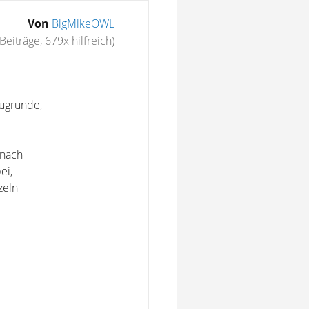
Von
BigMikeOWL
Beiträge, 679x hilfreich)
 zugrunde,
 nach
ei,
zeln