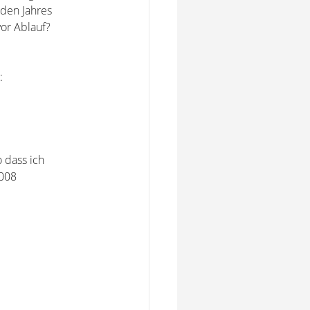
nden Jahres
vor Ablauf?
:
 dass ich
2008