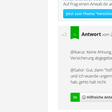
Auf Frag-einen-Anwalt.de a
Jetzt zum Thema "Versiche
Antwort
3
vom
#
@ikarus: Keine Ahnung, 
Versicherung abgegebe
@Sailor: Gut, dann "hof
und ich wuerde ungern
hab, gehts halt nicht.
0
x
Hilfreich
e Ant