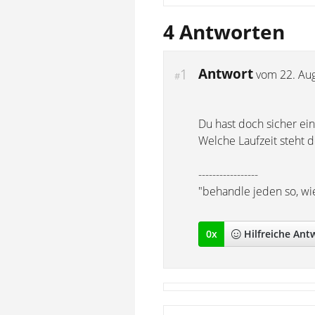
4 Antworten
Antwort
1
vom
22. Au
#
Du hast doch sicher ei
Welche Laufzeit steht 
-----------------
"behandle jeden so, wi
0
x
Hilfreich
e Ant