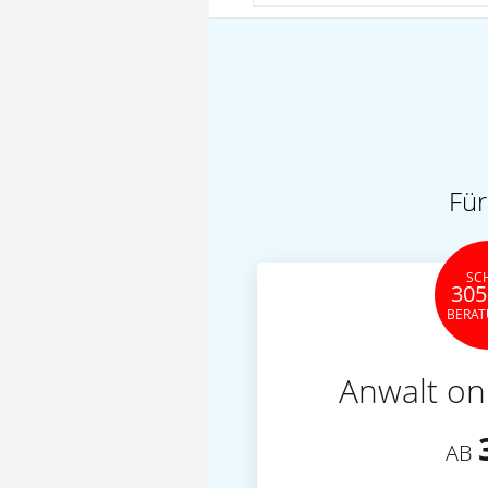
Für
SC
305
BERA
Anwalt on
AB