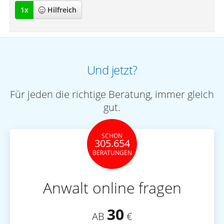
1
x
Hilfreich
Und jetzt?
Für jeden die richtige Beratung, immer gleich
gut.
SCHON
305.654
BERATUNGEN
Anwalt online fragen
30
AB
€