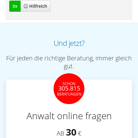
0
x
Hilfreich
Und jetzt?
Für jeden die richtige Beratung, immer gleich
gut.
SCHON
305.815
BERATUNGEN
Anwalt online fragen
30
AB
€