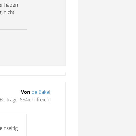
er haben
, nicht
Von
de Bakel
Beiträge, 654x hilfreich)
inseitig