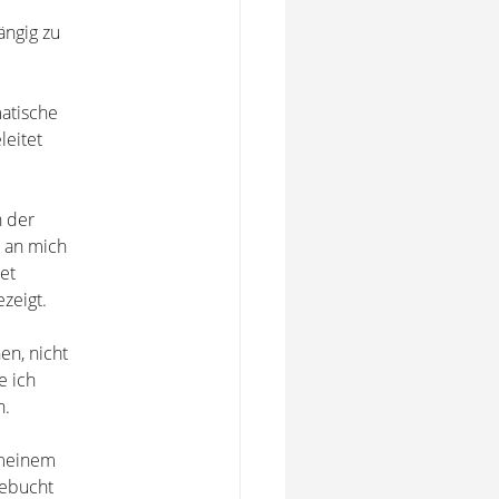
ängig zu
matische
eitet
n der
e an mich
et
zeigt.
en, nicht
e ich
n.
 meinem
gebucht