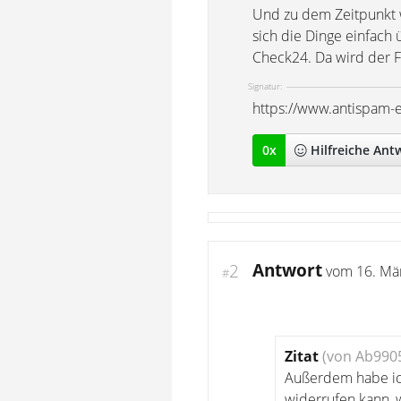
Und zu dem Zeitpunkt w
sich die Dinge einfach 
Check24. Da wird der 
Signatur:
https://www.antispam-
0
x
Hilfreich
e Ant
Antwort
2
vom
16. Mä
#
Zitat
(von Ab990
Außerdem habe ich
widerrufen kann, 