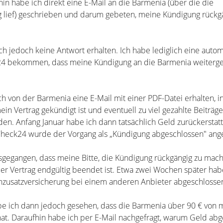
in habe ich direkt eine E-Mail an die Barmenia (über die die
 lief) geschrieben und darum gebeten, meine Kündigung rückg
ch jedoch keine Antwort erhalten. Ich habe lediglich eine auto
24 bekommen, dass meine Kündigung an die Barmenia weitergel
ch von der Barmenia eine E-Mail mit einer PDF-Datei erhalten, i
ein Vertrag gekündigt ist und eventuell zu viel gezahlte Beiträg
n. Anfang Januar habe ich dann tatsächlich Geld zurückerstatt
eck24 wurde der Vorgang als „Kündigung abgeschlossen" ange
sgegangen, dass meine Bitte, die Kündigung rückgängig zu mach
er Vertrag endgültig beendet ist. Etwa zwei Wochen später hab
nzusatzversicherung bei einem anderen Anbieter abgeschlosse
be ich dann jedoch gesehen, dass die Barmenia über 90 € von
t. Daraufhin habe ich per E-Mail nachgefragt, warum Geld ab