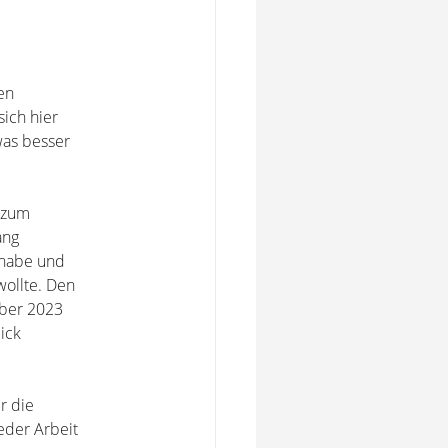
en
sich hier
was besser
 zum
ang
 habe und
ollte. Den
mber 2023
ick
r die
eder Arbeit