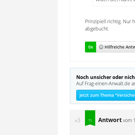
Prinzipiell richtig. Nu
abgebucht.
0
x
Hilfreich
e Ant
Noch unsicher oder nich
Auf Frag-einen-Anwalt.de a
Jetzt zum Thema "Versiche
Antwort
3
vom
#