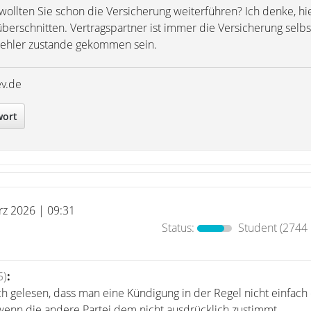
ollten Sie schon die Versicherung weiterführen? Ich denke, hi
überschnitten. Vertragspartner ist immer die Versicherung selbst
Fehler zustande gekommen sein.
ev.de
wort
rz 2026 | 09:31
Status:
Student
(2744 
5)
:
 gelesen, dass man eine Kündigung in der Regel nicht einfach e
wenn die andere Partei dem nicht ausdrücklich zustimmt.