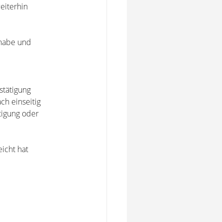
eiterhin
 habe und
stätigung
ch einseitig
tigung oder
eicht hat