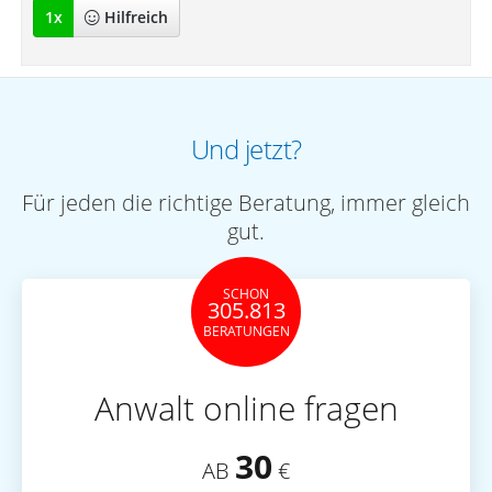
1
x
Hilfreich
Und jetzt?
Für jeden die richtige Beratung, immer gleich
gut.
SCHON
305.813
BERATUNGEN
Anwalt online fragen
30
AB
€