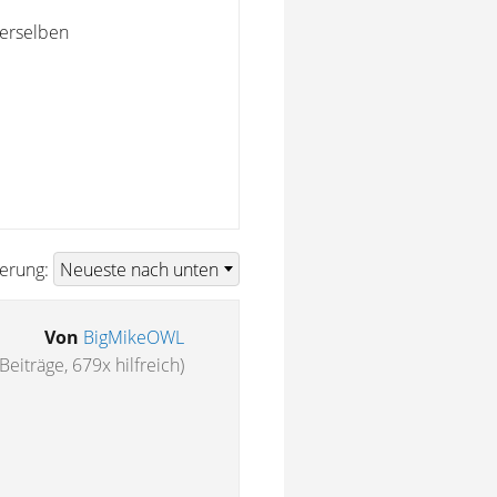
derselben
ierung:
Von
BigMikeOWL
Beiträge, 679x hilfreich)