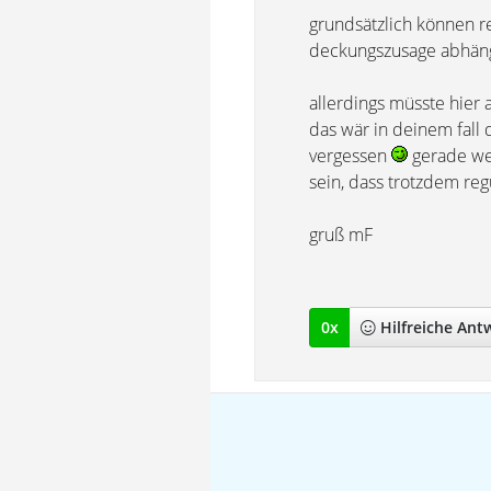
grundsätzlich können r
deckungszusage abhäng
allerdings müsste hier 
das wär in deinem fall
vergessen
gerade wen
sein, dass trotzdem regu
gruß mF
0
x
Hilfreich
e Ant