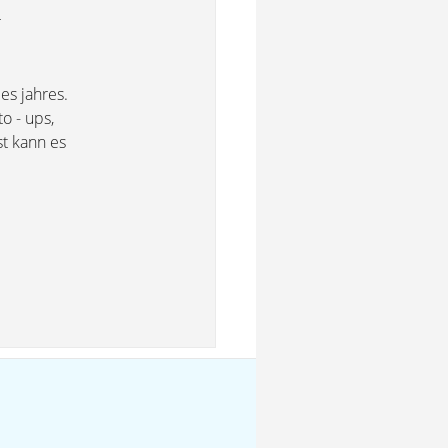
r
es jahres.
o - ups,
st kann es