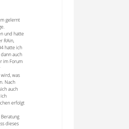
um gelernt
ge.
n und hatte
r RAin,
4 hatte ich
 dann auch
er im Forum
r
wird, was
en. Nach
sich auch
 ich
chen erfolgt
e Beratung
ss dieses