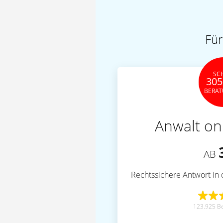
Für
SC
305
BERA
Anwalt on
AB
Rechtssichere Antwort in 
123.925 B