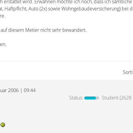
 erstattet wird. Erwähnen möchte ich noch, dass ich sämtliche
t, Haftpflicht, Auto (2x) sowie Wohngebäudeversicherung) bei 
re.
n auf diesem Metier nicht sehr bewandert.
en.
Sort
ruar 2006 | 09:44
Status:
Student
(2628 
r