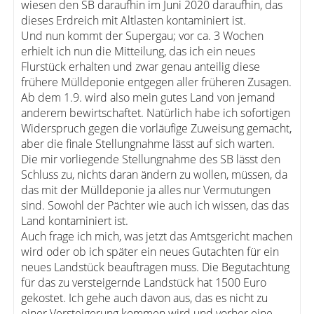
wiesen den SB daraufhin im Juni 2020 daraufhin, das
dieses Erdreich mit Altlasten kontaminiert ist.
Und nun kommt der Supergau; vor ca. 3 Wochen
erhielt ich nun die Mitteilung, das ich ein neues
Flurstück erhalten und zwar genau anteilig diese
frühere Mülldeponie entgegen aller früheren Zusagen.
Ab dem 1.9. wird also mein gutes Land von jemand
anderem bewirtschaftet. Natürlich habe ich sofortigen
Widerspruch gegen die vorläufige Zuweisung gemacht,
aber die finale Stellungnahme lässt auf sich warten.
Die mir vorliegende Stellungnahme des SB lässt den
Schluss zu, nichts daran ändern zu wollen, müssen, da
das mit der Mülldeponie ja alles nur Vermutungen
sind. Sowohl der Pächter wie auch ich wissen, das das
Land kontaminiert ist.
Auch frage ich mich, was jetzt das Amtsgericht machen
wird oder ob ich später ein neues Gutachten für ein
neues Landstück beauftragen muss. Die Begutachtung
für das zu versteigernde Landstück hat 1500 Euro
gekostet. Ich gehe auch davon aus, das es nicht zu
einer Versteigerung kommen wird und vorher eine