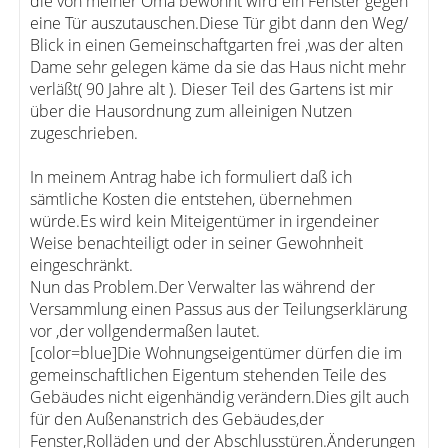
die von meiner Oma bewohnt wird ein Fenster gegen
eine Tür auszutauschen.Diese Tür gibt dann den Weg/
Blick in einen Gemeinschaftgarten frei ,was der alten
Dame sehr gelegen käme da sie das Haus nicht mehr
verläßt( 90 Jahre alt ). Dieser Teil des Gartens ist mir
über die Hausordnung zum alleinigen Nutzen
zugeschrieben.
In meinem Antrag habe ich formuliert daß ich
sämtliche Kosten die entstehen, übernehmen
würde.Es wird kein Miteigentümer in irgendeiner
Weise benachteiligt oder in seiner Gewohnheit
eingeschränkt.
Nun das Problem.Der Verwalter las während der
Versammlung einen Passus aus der Teilungserklärung
vor ,der vollgendermaßen lautet.
[color=blue]Die Wohnungseigentümer dürfen die im
gemeinschaftlichen Eigentum stehenden Teile des
Gebäudes nicht eigenhändig verändern.Dies gilt auch
für den Außenanstrich des Gebäudes,der
Fenster,Rolläden und der Abschlusstüren.Änderungen