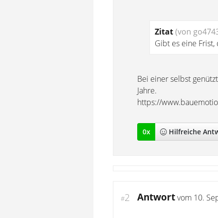
Zitat
(von go474
Gibt es eine Frist,
Bei einer selbst genütz
Jahre.
https://www.bauemotio
0
x
Hilfreich
e Ant
Antwort
2
vom
10. Se
#