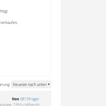
htigt.
rverkaufen,
ierung:
Von
0815Frager
eiträge, 2391x hilfreich)