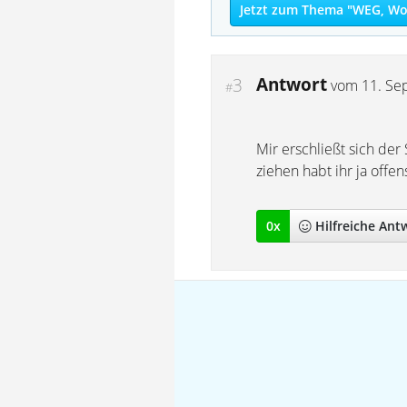
Jetzt zum Thema "WEG, Wo
Antwort
3
vom
11. Se
#
Mir erschließt sich der
ziehen habt ihr ja offens
0
x
Hilfreich
e Ant