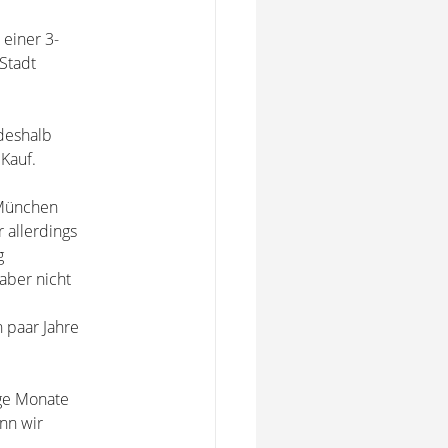
einer 3-
Stadt
deshalb
Kauf.
 München
r allerdings
g
aber nicht
 paar Jahre
ige Monate
nn wir