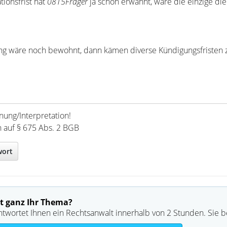
tionsfrist hat
0815Frager
ja schon erwähnt, wäre die einzige die
ng wäre noch bewohnt, dann kämen diverse Kündigungsfristen 
nung/Interpretation!
h auf § 675 Abs. 2 BGB
wort
t ganz Ihr Thema?
ntwortet Ihnen ein Rechtsanwalt innerhalb von 2 Stunden. Sie 