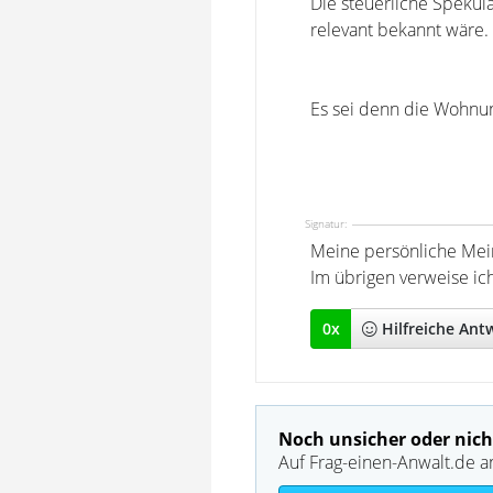
Die steuerliche Spekula
relevant bekannt wäre.
Es sei denn die Wohnu
Signatur:
Meine persönliche Mei
Im übrigen verweise ic
0
x
Hilfreich
e Ant
Noch unsicher oder nich
Auf Frag-einen-Anwalt.de a