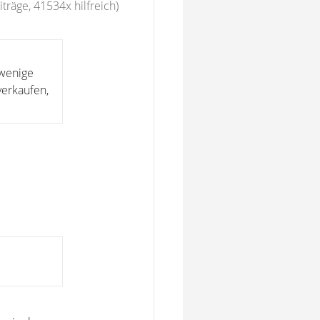
träge, 41534x hilfreich)
 wenige
verkaufen,