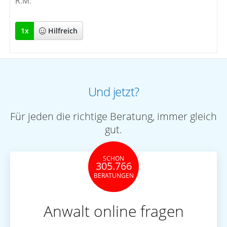
R.M. "
1
x
Hilfreich
Und jetzt?
Für jeden die richtige Beratung, immer gleich
gut.
SCHON
305.766
BERATUNGEN
Anwalt online fragen