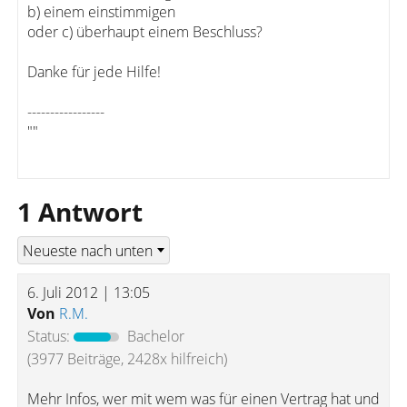
b) einem einstimmigen
oder c) überhaupt einem Beschluss?
Danke für jede Hilfe!
-----------------
""
1 Antwort
6. Juli 2012 | 13:05
Von
R.M.
Status:
Bachelor
(3977 Beiträge, 2428x hilfreich)
Mehr Infos, wer mit wem was für einen Vertrag hat und