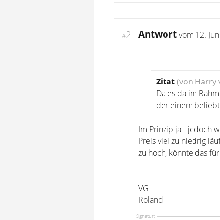
Antwort
2
vom
12. Jun
#
Zitat
(von Harry v
Da es da im Rahme
der einem beliebt
Im Prinzip ja - jedoch 
Preis viel zu niedrig lä
zu hoch, könnte das fü
VG
Roland
Signatur: