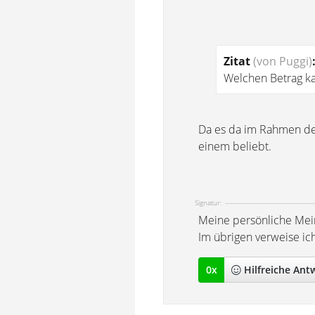
Zitat
(von Puggi)
Welchen Betrag ka
Da es da im Rahmen der
einem beliebt.
Signatur:
Meine persönliche Mei
Im übrigen verweise ic
0
x
Hilfreich
e Ant