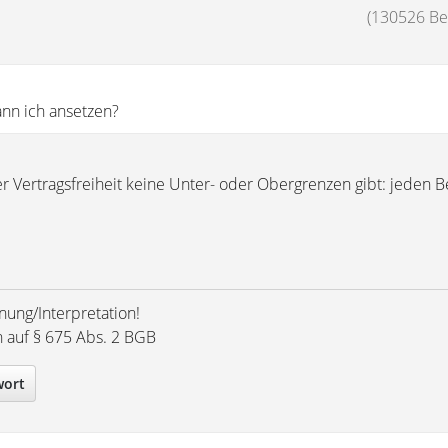
(130526 Bei
:
nn ich ansetzen?
 Vertragsfreiheit keine Unter- oder Obergrenzen gibt: jeden B
nung/Interpretation!
h auf § 675 Abs. 2 BGB
wort