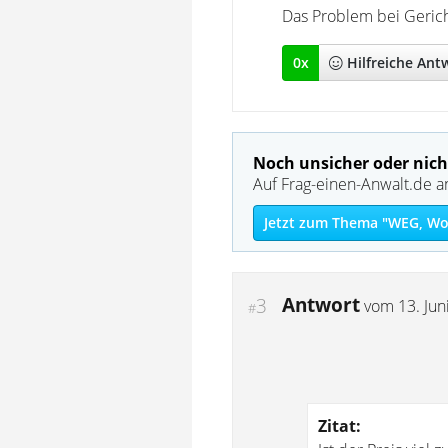
Das Problem bei Gerich
0
x
Hilfreich
e Ant
Noch unsicher oder nich
Auf Frag-einen-Anwalt.de a
Jetzt zum Thema "WEG, Wo
Antwort
3
vom
13. Jun
#
Zitat: