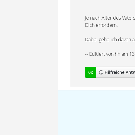
Je nach Alter des Vate
Dich erfordern.
Dabei gehe ich davon au
-- Editiert von hh am 1
0
x
Hilfreich
e Ant