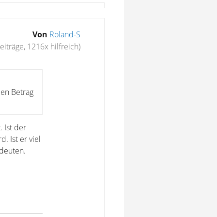
Von
Roland-S
eiträge, 1216x hilfreich)
den Betrag
 Ist der
. Ist er viel
edeuten.