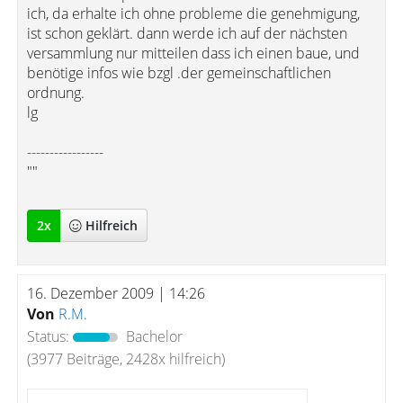
ich, da erhalte ich ohne probleme die genehmigung,
ist schon geklärt. dann werde ich auf der nächsten
versammlung nur mitteilen dass ich einen baue, und
benötige infos wie bzgl .der gemeinschaftlichen
ordnung.
lg
-----------------
""
2
x
Hilfreich
16. Dezember 2009 | 14:26
Von
R.M.
Status:
Bachelor
(3977 Beiträge, 2428x hilfreich)