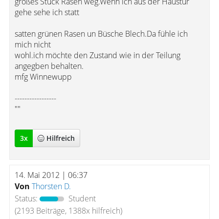
großes Stück Rasen weg.Wenn ich aus der Haustür
gehe sehe ich statt
satten grünen Rasen un Büsche Blech.Da fühle ich
mich nicht
wohl.ich möchte den Zustand wie in der Teilung
angegben behalten.
mfg Winnewupp
-----------------
""
3
x
Hilfreich
14. Mai 2012 | 06:37
Von
Thorsten D.
Status:
Student
(2193 Beiträge, 1388x hilfreich)