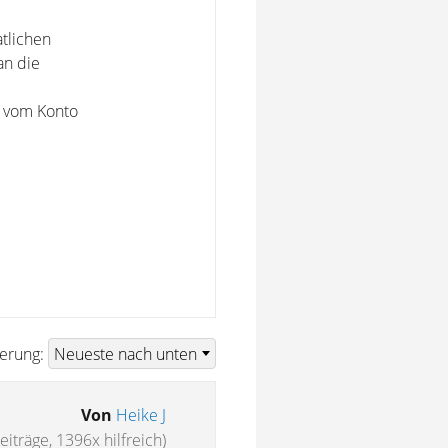
tlichen
an die
 vom Konto
ierung:
Von
Heike J
eiträge, 1396x hilfreich)