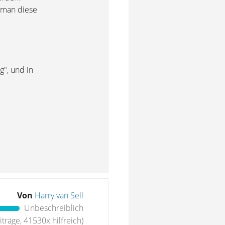
t man diese
g", und in
Von
Harry van Sell
Unbeschreiblich
träge, 41530x hilfreich)