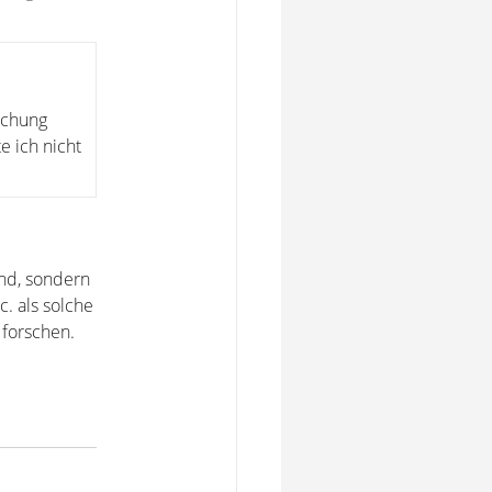
uchung
e ich nicht
nd, sondern
c. als solche
 forschen.