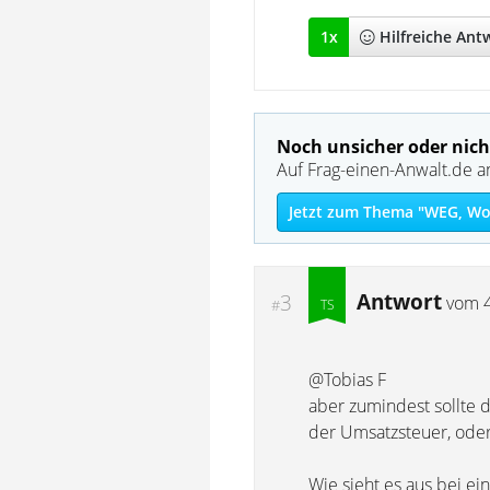
1
x
Hilfreich
e Ant
Noch unsicher oder nich
Auf Frag-einen-Anwalt.de a
Jetzt zum Thema "WEG, Wo
Antwort
3
vom
#
@Tobias F
aber zumindest sollte 
der Umsatzsteuer, oder
Wie sieht es aus bei 