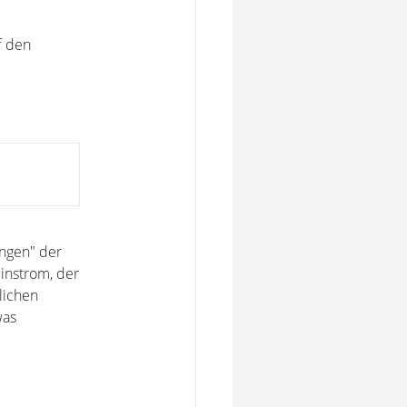
f den
ungen" der
instrom, der
lichen
was