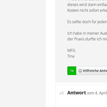
dieses wird dann einfa
Kosten nicht sofort erk
Es sollte doch für jed
Ich habe in meiner Ausb
der Praxis durfte ich n
MFG
Tina
1
x
Hilfreich
e Ant
Antwort
4
vom
4. Apri
#