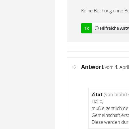
Keine Buchung ohne Be
1
x
Hilfreich
e Ant
Antwort
2
vom
4. Apri
#
Zitat
(von bibbi1
Hallo,
muß eigentlich de
Gemeinschaft erst
Diese werden dur