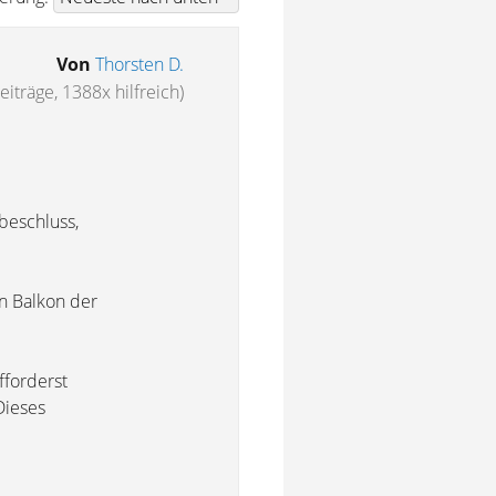
Von
Thorsten D.
eiträge, 1388x hilfreich)
beschluss,
n Balkon der
fforderst
Dieses