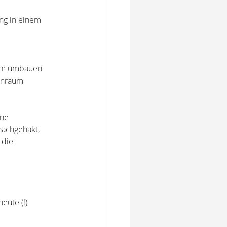
ng in einem
aum umbauen
ohnraum
äne
nachgehakt,
 die
eute (!)