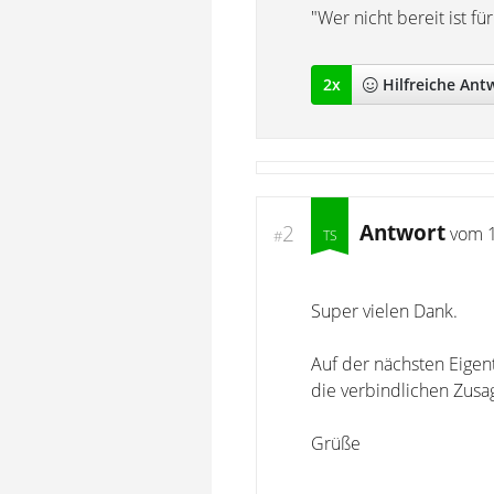
"Wer nicht bereit ist f
2
x
Hilfreich
e Ant
Antwort
2
vom
#
Super vielen Dank.
Auf der nächsten Eige
die verbindlichen Zusa
Grüße