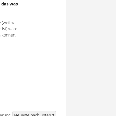
r das was
 (weil wir
 ist) wäre
n können.
ierung: