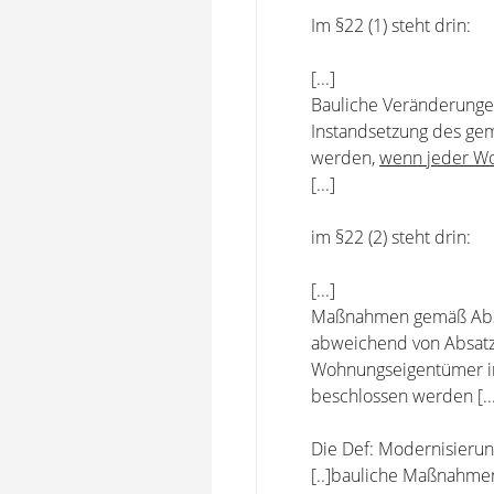
Im §22 (1) steht drin:
[...]
Bauliche Veränderunge
Instandsetzung des gem
werden,
wenn jeder W
[...]
im §22 (2) steht drin:
[...]
Maßnahmen gemäß Absat
abweichend von Absatz 
Wohnungseigentümer im 
beschlossen werden [...
Die Def: Modernisierun
[..]bauliche Maßnahmen