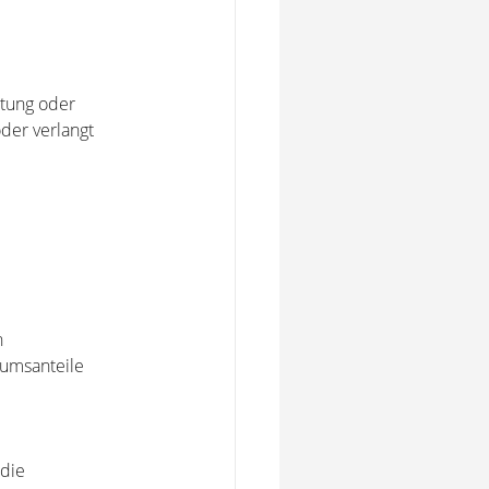
tung oder
der verlangt
n
tumsanteile
 die