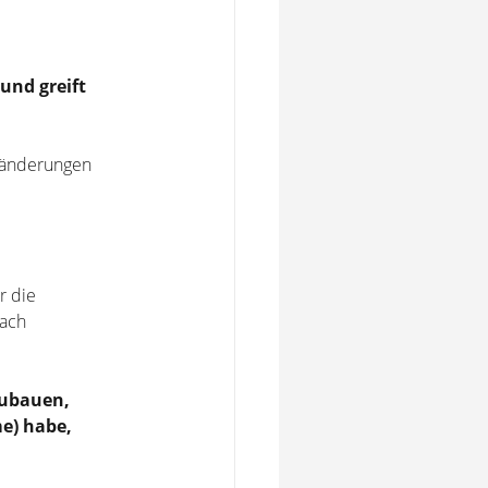
und greift
eränderungen
r die
nach
zubauen,
me) habe,