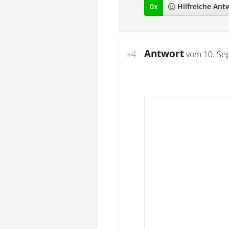
0
x
Hilfreich
e Ant
Antwort
4
vom
10. Se
#