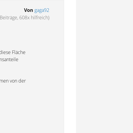
Von
gaga92
Beiträge, 608x hilfreich)
diese Fläche
msanteile
hmen von der