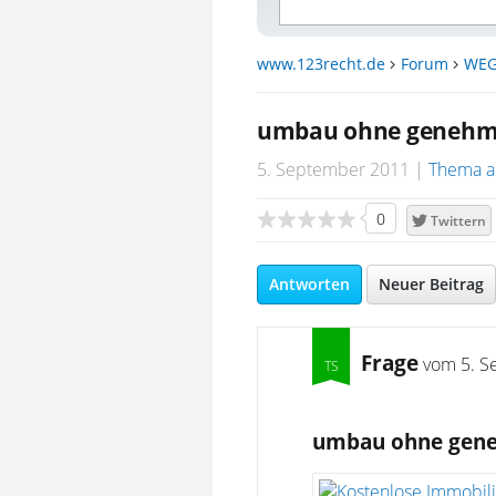
www.123recht.de
Forum
WEG
umbau ohne genehm
5. September 2011
Thema a
0
Twittern
Antworten
Neuer Beitrag
Frage
vom
5. S
umbau ohne gen