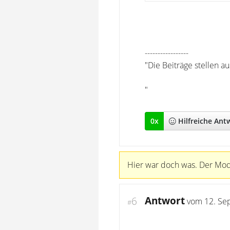
-----------------
"Die Beiträge stellen a
"
0
x
Hilfreich
e Ant
Hier war doch was. Der Mode
Antwort
6
vom
12. Se
#