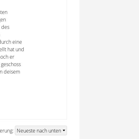
sten
gen
 des
n
durch eine
llt hat und
noch er
e geschoss
on deisem
ierung: