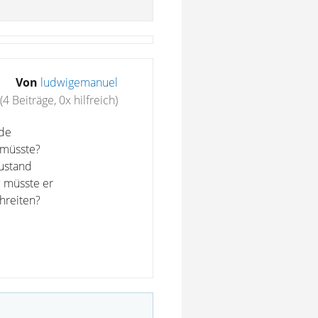
Von
ludwigemanuel
(4 Beiträge, 0x hilfreich)
rde
 müsste?
zustand
? müsste er
hreiten?