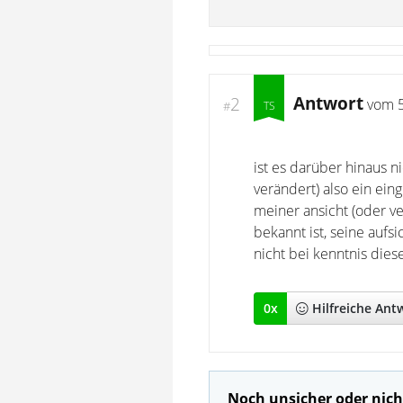
Antwort
2
vom
#
ist es darüber hinaus 
verändert) also ein ei
meiner ansicht (oder v
bekannt ist, seine auf
nicht bei kenntnis dies
0
x
Hilfreich
e Ant
Noch unsicher oder nich