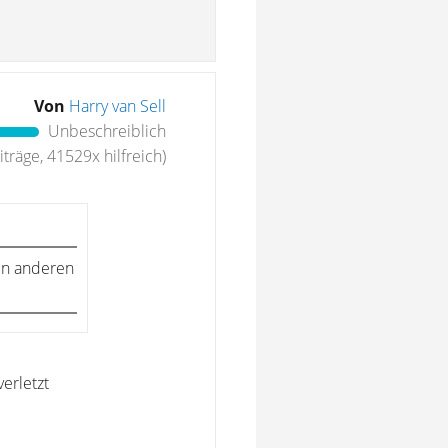
Von
Harry van Sell
Unbeschreiblich
träge, 41529x hilfreich)
den anderen
verletzt