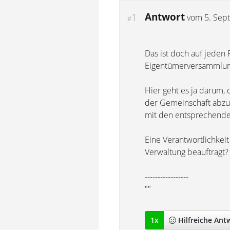
Antwort
1
vom
5. Sep
#
Das ist doch auf jeden 
Eigentümerversammlun
Hier geht es ja darum,
der Gemeinschaft abzuka
mit den entsprechenden
Eine Verantwortlichkei
Verwaltung beauftragt?
-----------------
""
1
x
Hilfreich
e Ant