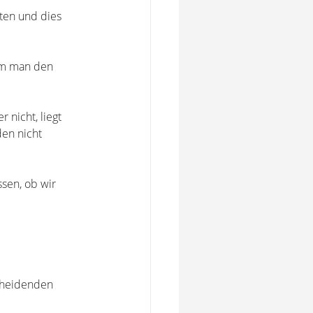
ten und dies
dem man den
nicht, liegt
den nicht
ssen, ob wir
scheidenden