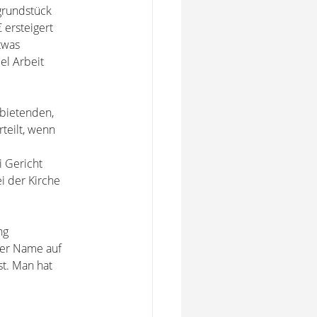
grundstück
 ersteigert
twas
el Arbeit
tbietenden,
rteilt, wenn
 Gericht
i der Kirche
ng
der Name auf
st. Man hat