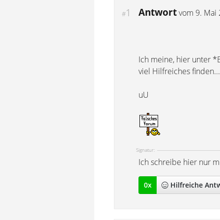
Antwort
1
vom
9. Mai
#
Ich meine, hier unter 
viel Hilfreiches finden...
uU
Signatur:
Ich schreibe hier nur 
0
x
Hilfreich
e Ant