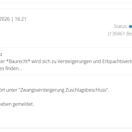
 2026 | 16:21
Status:
(130461 Bei
)
:
nter *Baurecht* wird sich zu Versteigerungen und Erbpachtsver
es finden...
ört unter "Zwangsversteigerung Zuschlagsbeschluss".
ieben gemeldet.