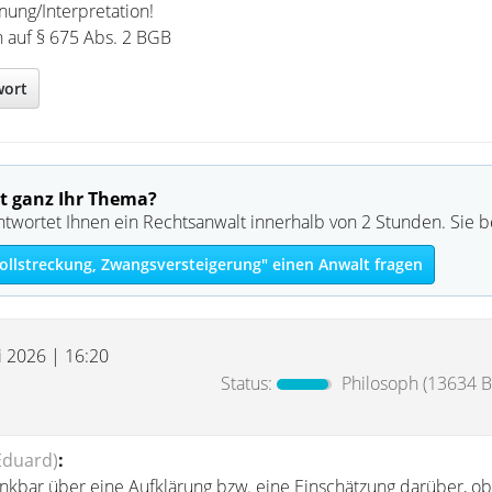
nung/Interpretation!
h auf § 675 Abs. 2 BGB
wort
t ganz Ihr Thema?
ntwortet Ihnen ein Rechtsanwalt innerhalb von 2 Stunden. Sie 
llstreckung, Zwangsversteigerung" einen Anwalt fragen
i 2026 | 16:20
Status:
Philosoph
(13634 Be
Eduard)
:
nkbar über eine Aufklärung bzw. eine Einschätzung darüber, ob