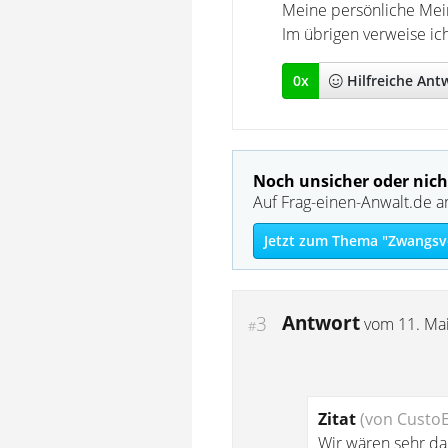
Meine persönliche Mei
Im übrigen verweise ic
0
x
Hilfreich
e Ant
Noch unsicher oder nich
Auf Frag-einen-Anwalt.de a
Jetzt zum Thema "Zwangsvo
Antwort
3
vom
11. Ma
#
Zitat
(von Custo
Wir wären sehr da