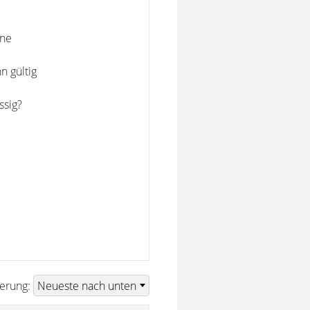
ine
n gültig
ssig?
ierung: