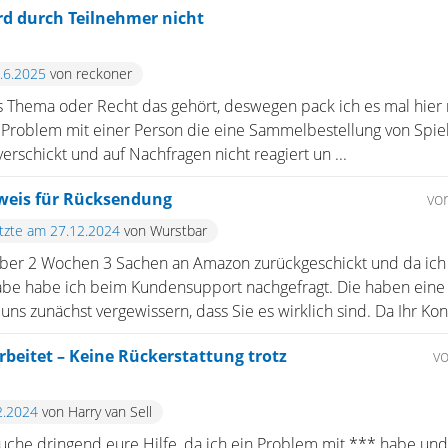
d durch Teilnehmer nicht
6.6.2025
von reckoner
 Thema oder Recht das gehört, deswegen pack ich es mal hier re
n Problem mit einer Person die eine Sammelbestellung von Spie
verschickt und auf Nachfragen nicht reagiert un ...
weis für Rücksendung
vo
etzte am 27.12.2024
von Wurstbar
über 2 Wochen 3 Sachen an Amazon zurückgeschickt und da ich 
be habe ich beim Kundensupport nachgefragt. Die haben eine 
ns zunächst vergewissern, dass Sie es wirklich sind. Da Ihr Kont
rbeitet – Keine Rückerstattung trotz
v
2.2024
von Harry van Sell
uche dringend eure Hilfe, da ich ein Problem mit *** habe und