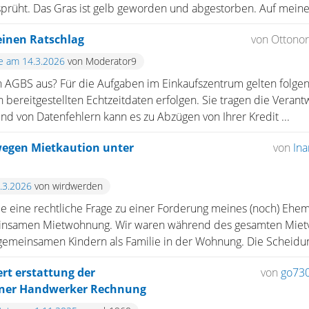
prüht. Das Gras ist gelb geworden und abgestorben. Auf meiner
einen Ratschlag
von Ottono
te am 14.3.2026
von Moderator9
n AGBS aus? Für die Aufgaben im Einkaufszentrum gelten folgen
ereitgestellten Echtzeitdaten erfolgen. Sie tragen die Verantw
nd von Datenfehlern kann es zu Abzügen von Ihrer Kredit ...
wegen Mietkaution unter
von
In
4.3.2026
von wirdwerden
be eine rechtliche Frage zu einer Forderung meines (noch) E
insamen Mietwohnung. Wir waren während des gesamten Mietve
gemeinsamen Kindern als Familie in der Wohnung. Die Scheidung
rt erstattung der
von
go73
iner Handwerker Rechnung