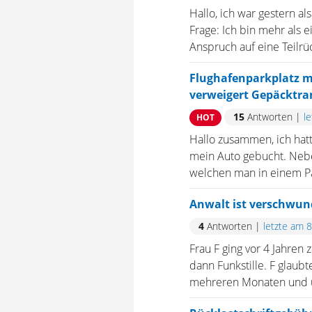
Hallo, ich war gestern 
Frage: Ich bin mehr als 
Anspruch auf eine Teilrü
Flughafenparkplatz mi
verweigert Gepäcktra
15
Antworten
|
l
HOT
Hallo zusammen, ich hatt
mein Auto gebucht. Nebe
welchen man in einem Pak
Anwalt ist verschwun
4
Antworten
|
letzte am 
Frau F ging vor 4 Jahren
dann Funkstille. F glaubt
mehreren Monaten und unb