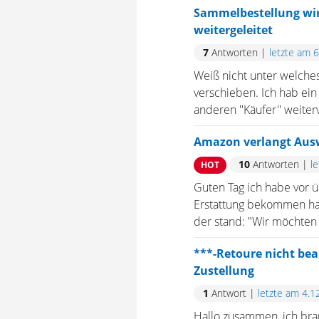
Sammelbestellung wir
weitergeleitet
7
Antworten
|
letzte am 
Weiß nicht unter welches
verschieben. Ich hab ei
anderen ''Käufer'' weiter
Amazon verlangt Aus
10
Antworten
|
l
HOT
Guten Tag ich habe vor 
Erstattung bekommen ha
der stand: "Wir möchten u
***-Retoure nicht bea
Zustellung
1
Antwort
|
letzte am 4.1
Hallo zusammen, ich bra