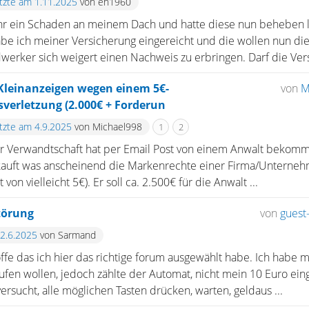
etzte am 1.11.2025
von eh1960
 Jahr ein Schaden an meinem Dach und hatte diese nun beheben l
 ich meiner Versicherung eingereicht und die wollen nun di
werker sich weigert einen Nachweis zu erbringen. Darf die Versi
Kleinanzeigen wegen einem 5€-
von
M
sverletzung (2.000€ + Forderun
etzte am 4.9.2025
von Michael998
1
2
r Verwandtschaft hat per Email Post von einem Anwalt bekomme
kauft was anscheinend die Markenrechte einer Firma/Unternehme
on vielleicht 5€). Er soll ca. 2.500€ für die Anwalt ...
törung
von
guest-
12.6.2025
von Sarmand
offe das ich hier das richtige forum ausgewählt habe. Ich habe m
fen wollen, jedoch zählte der Automat, nicht mein 10 Euro ein
ersucht, alle möglichen Tasten drücken, warten, geldaus ...