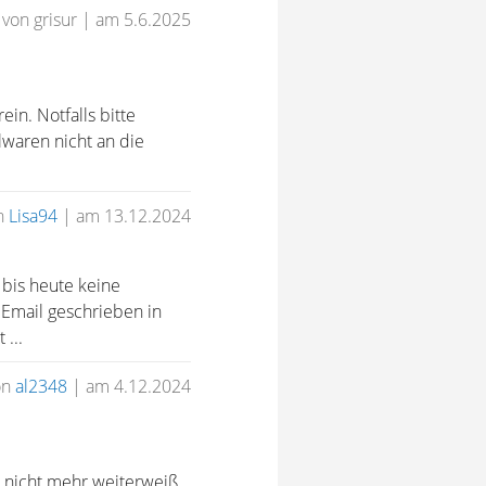
von grisur
|
am 5.6.2025
in. Notfalls bitte
lwaren nicht an die
n
Lisa94
|
am 13.12.2024
bis heute keine
Email geschrieben in
 ...
on
al2348
|
am 4.12.2024
 nicht mehr weiterweiß.