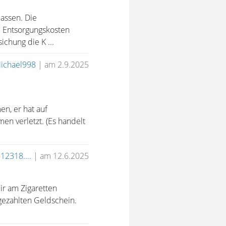
assen. Die
e Entsorgungskosten
chung die K ...
ichael998
|
am 2.9.2025
n, er hat auf
n verletzt. (Es handelt
12318....
|
am 12.6.2025
ir am Zigaretten
gezahlten Geldschein.