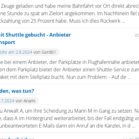
als Zeuge geladen und habe meine Bahnfahrt vor Ort direkt abr
eine Stunde zu spät am Zielort angekommen. Im Nachhinein fiel m
ckzahlung von 25 Prozent habe. Muss ich dies Rückwirk ...
t Shuttle gebucht - Anbieter
v
nsport
etzte am 2.8.2024
von Gerd61
e bei einem Anbieter, der Parkplätze in Flughafennähe anbietet,
n dem Parkplatz bietet der Anbieter einen Shuttle-Service zum
et mit dem Stellplatz bucht. Nun zum Problem: - Auf de ...
den, was tun?
8.7.2024
von Anami
 zu Anwalt A, um ihre Scheidung zu Mann M in Gang zu setzen. 
e, dass A im Hintergrund weiterarbeitet, bis der Fall endgültig
eantworteten E-Mails dann ein Anruf an die Kanzlei, in d ...