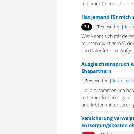
mit einer Chemikalie bes
Hat jemand für mich 
7
Antworten
|
letz
ZU
Wer kennt sich mit dere
müssen exakt gemäß den b
von Datenfehlern. Aufgru
Ausgleichsanspruch 
Ehepartnern
3
Antworten
|
letzte am 
Hallo zusammen, ich ha
mit einer früheren geme
und lebten mit unseren 
Versicherung verweige
Entsorgungskosten e