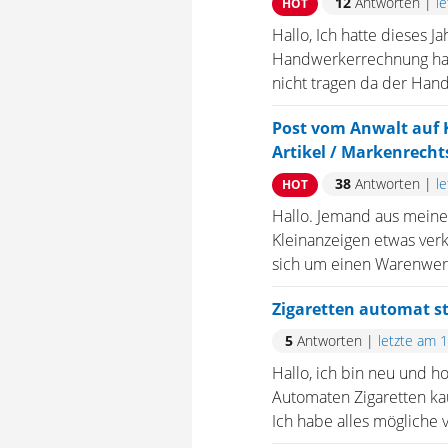
12
Antworten
|
l
HOT
Hallo, Ich hatte dieses
Handwerkerrechnung habe
nicht tragen da der Hand
Post vom Anwalt auf 
Artikel / Markenrecht
38
Antworten
|
l
HOT
Hallo. Jemand aus meine
Kleinanzeigen etwas ver
sich um einen Warenwert v
Zigaretten automat s
5
Antworten
|
letzte am 
Hallo, ich bin neu und h
Automaten Zigaretten kau
Ich habe alles mögliche v