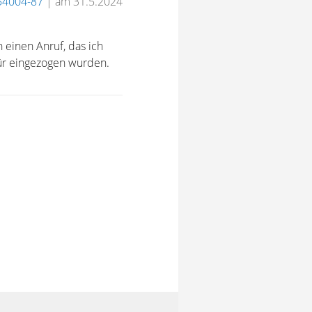
54004-87
|
am 31.5.2024
h einen Anruf, das ich
für eingezogen wurden.