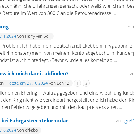
on euch ähnliche Erfahrungen gemacht oder weiß, wie ich am b
 Retoure im Wert von 300 € an die Retourenadresse ...
ung.
vo
1.11.2024
von Harry van Sell
in Problem. Ich habe mein deutschlandticket beim mvg abonnier
seit 4 monaten) mehr von meinem Konto abgebucht. Im kundenp
t ist auch hinterlegt. (Davor wurde alles korrekt ab ...
uss ich mich damit abfinden?
v
en
|
letzte am 27.10.2024
von Loni12
1
2
ier einen Ehering in Auftrag gegeben und eine Anzahlung für d
hat den Ring nicht wie vereinbart hergestellt und ich habe den R
inen Fehler zugegeben und mir den Kaufpreis erstattet, ...
bei Fahrgastrechteformular
von
go3
2.10.2024
von drkabo