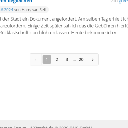
ren begleichen
von
go4
1.6.2024
von Harry van Sell
ei der Stadt ein Dokument angefordert. Am selben Tag erhielt ic
s anzufordern. Einige Zeit später sah ich das die Gebühren hier
Rücklastschrift durchführen lassen. Heute bekomme ich v ...
1
2
3
20
 Themen Forum - 123recht.de © 2026 QNC GmbH