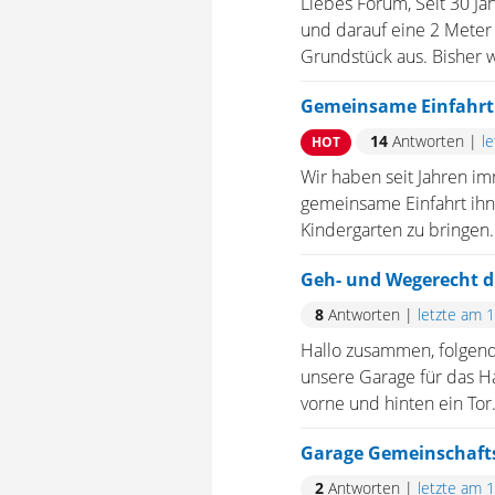
Liebes Forum, Seit 30 J
und darauf eine 2 Meter
Grundstück aus. Bisher wa
Gemeinsame Einfahrt
14
Antworten
|
l
HOT
Wir haben seit Jahren i
gemeinsame Einfahrt ihne
Kindergarten zu bringen.
Geh- und Wegerecht 
8
Antworten
|
letzte am 
Hallo zusammen, folgend
unsere Garage für das H
vorne und hinten ein Tor
Garage Gemeinschaft
2
Antworten
|
letzte am 