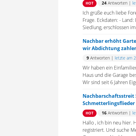
24
Antworten
|
l
HOT
Ich grüße euch liebe Fo
Frage. Eckdaten: - Land:
Siedlung, erschlossen im 
Nachbar erhöht Gart
wir Abdichtung zahle
9
Antworten
|
letzte am 
Wir haben ein Einfamil
Haus und die Garage bes
Wir sind seit 6 Jahren E
Nachbarschaftsstreit
Schmetterlingsflieder
16
Antworten
|
l
HOT
Hallo , ich bin neu hier
registriert. Und suche 