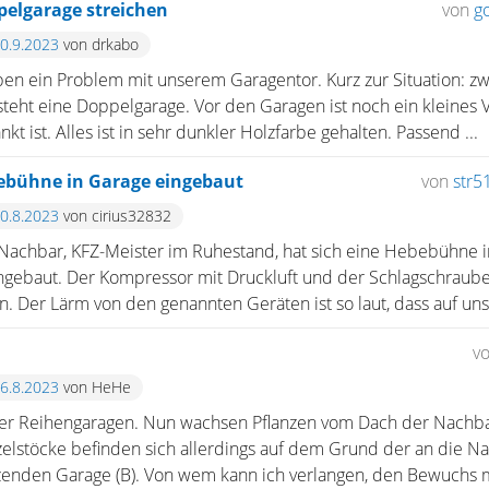
pelgarage streichen
von
g
10.9.2023
von drkabo
en ein Problem mit unserem Garagentor. Kurz zur Situation: 
eht eine Doppelgarage. Vor den Garagen ist noch ein kleines 
kt ist. Alles ist in sehr dunkler Holzfarbe gehalten. Passend ...
ebühne in Garage eingebaut
von
str5
20.8.2023
von cirius32832
achbar, KFZ-Meister im Ruhestand, hat sich eine Hebebühne in
ngebaut. Der Kompressor mit Druckluft und der Schlagschrauber
 Der Lärm von den genannten Geräten ist so laut, dass auf unse
v
16.8.2023
von HeHe
ier Reihengaragen. Nun wachsen Pflanzen vom Dach der Nachba
elstöcke befinden sich allerdings auf dem Grund der an die Na
enden Garage (B). Von wem kann ich verlangen, den Bewuchs m