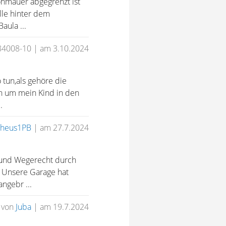
onmauer abgegrenzt ist
lle hinter dem
aula ...
84008-10
|
am 3.10.2024
tun,als gehöre die
ren um mein Kind in den
.
heus1PB
|
am 27.7.2024
- und Wegerecht durch
. Unsere Garage hat
ngebr ...
von
Juba
|
am 19.7.2024