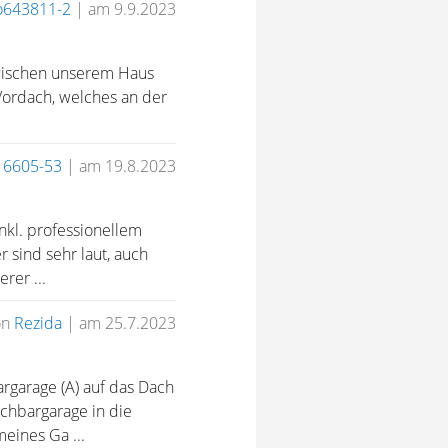
o643811-2
|
am 9.9.2023
zwischen unserem Haus
Vordach, welches an der
16605-53
|
am 19.8.2023
kl. professionellem
 sind sehr laut, auch
rer ...
on
Rezida
|
am 25.7.2023
rgarage (A) auf das Dach
chbargarage in die
eines Ga ...