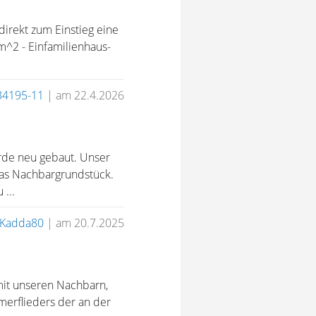
irekt zum Einstieg eine
m^2 - Einfamilienhaus-
34195-11
|
am 22.4.2026
rde neu gebaut. Unser
das Nachbargrundstück.
...
Kadda80
|
am 20.7.2025
 mit unseren Nachbarn,
merflieders der an der