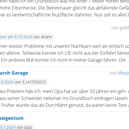
ahren habe ich ein Grundstück was mit einer 1 Meter hohen Bet
 hohe Eibenhecke. Die Betonmauer gleicht das abfallende Gefä
r es landwirtschaftliche Nutzfläche dahinter. Nun soll es alles B
von go6
etzte am 8.10.2024
von Anami
mmer wieder Probleme mit unseren Nachbarn weil sie einfach so 
n alleine. Teilweise konnte ich z.B. nicht aus der Einfahrt fah
 Ein anderes Mal konnte ich nicht in meine Garage fahren .Die ..
durch Garage
von
Morp
1.8.2024
von 3,141592653
es Problem hab ich: mein Opa hat vor über 50 Jahren ein geh
aus seiner Schwester nebenan ins Grundbuch eintragen lassen
. Früher wurde das als Durchfahrt genutzt, da waren keine Tore a
seigentum
19.7.2024
von Juba