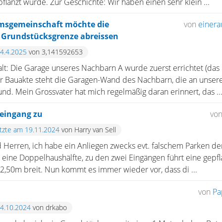
anzt wurde. Zur Geschichte: Wir haben einen sehr klein ...
msgemeinschaft möchte die
von
einera
 Grundstücksgrenze abreissen
24.4.2025
von 3,141592653
halt: Die Garage unseres Nachbarn A wurde zuerst errichtet (d
der Bauakte steht die Garagen-Wand des Nachbarn, die an unser
d. Mein Grossvater hat mich regelmäßig daran erinnert, das ..
eingang zu
vo
etzte am 19.11.2024
von Harry van Sell
Herren, ich habe ein Anliegen zwecks evt. falschem Parken d
eine Doppelhaushälfte, zu den zwei Eingängen führt eine gepfl
a 2,50m breit. Nun kommt es immer wieder vor, dass di ...
von
Pa
24.10.2024
von drkabo