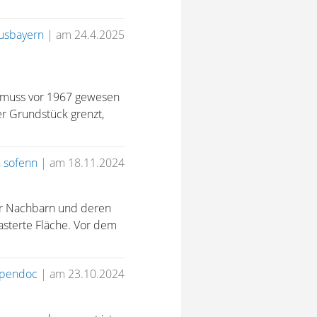
usbayern
|
am 24.4.2025
as muss vor 1967 gewesen
er Grundstück grenzt,
.
n
sofenn
|
am 18.11.2024
er Nachbarn und deren
asterte Fläche. Vor dem
pendoc
|
am 23.10.2024