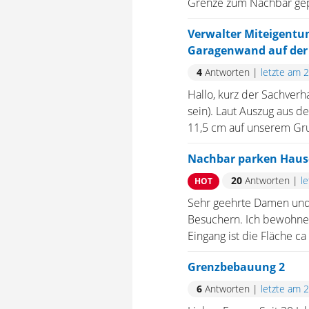
Grenze zum Nachbar gepfl
Verwalter Miteigentu
Garagenwand auf der
4
Antworten
|
letzte am 
Hallo, kurz der Sachver
sein). Laut Auszug aus 
11,5 cm auf unserem Grun
Nachbar parken Haus
20
Antworten
|
l
HOT
Sehr geehrte Damen und 
Besuchern. Ich bewohne 
Eingang ist die Fläche c
Grenzbebauung 2
6
Antworten
|
letzte am 