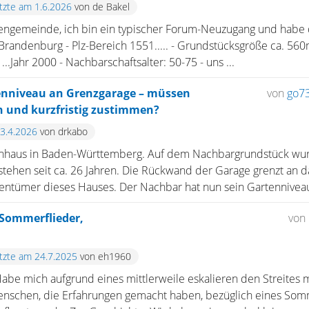
etzte am 1.6.2026
von de Bakel
rengemeinde, ich bin ein typischer Forum-Neuzugang und habe d
 Brandenburg - Plz-Bereich 1551..... - Grundstücksgröße ca. 560
...Jahr 2000 - Nachbarschaftsalter: 50-75 - uns ...
enniveau an Grenzgarage – müssen
von
go7
n und kurzfristig zustimmen?
23.4.2026
von drkabo
ienhaus in Baden-Württemberg. Auf dem Nachbargrundstück wu
tehen seit ca. 26 Jahren. Die Rückwand der Garage grenzt an 
igentümer dieses Hauses. Der Nachbar hat nun sein Gartenniveau 
 Sommerflieder,
von
etzte am 24.7.2025
von eh1960
. Habe mich aufgrund eines mittlerweile eskalieren den Streites
Menschen, die Erfahrungen gemacht haben, bezüglich eines Som