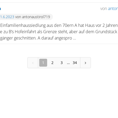
n
von
anton
21.6.2023
von antonaustirol719
n Einfamilienhaussiedlung aus den 70ern A hat Haus vor 2 Jahre
e zu B’s Hofeinfahrt als Grenze steht, aber auf dem Grundstück
änger geschnitten. A darauf angespro ...
1
2
3
34