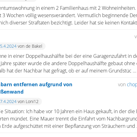
entumswohnung in einem 2 Familienhaus mit 2 Wohneinheiten.
t 3 Wochen völlig wesensverändert. Vermutlich beginnende De
ich diverser Straftaten bezichtigt. Leider hat sie keinen Kontakt 
25.4.2024
von de Bakel
ne in einer Doppelhaushälfte bei der eine Garagenzufahrt in d
i Jahre später wurde die andere Doppelhaushälfte gebaut ohne 
lb hat der Nachbar hat gefragt, ob er auf meinem Grundstüc ...
barn entfernen aufgrund von
von
cho
Außenwand
17.4.2024
von Loni12
 Situation: Ich habe vor 10 Jahren ein Haus gekauft, in der die
rten mündet. Eine Mauer trennt die Einfahrt vom Nachbargrund
Erde aufgeschüttet mit einer Bepflanzung von Sträuchern und .