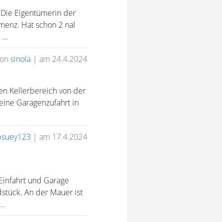
 Die Eigentümerin der
menz. Hat schon 2 nal
...
von
sinola
|
am 24.4.2024
en Kellerbereich von der
eine Garagenzufahrt in
psuey123
|
am 17.4.2024
 Einfahrt und Garage
stück. An der Mauer ist
..