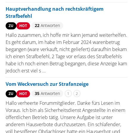
Hauptverhandlung nach rechtskräftigem
Strafbefehl
22
Antworten
ZU
HOT
Hallo zusammen, ich hoffe mir kann jemand weiterhelfen.
Es geht darum, im habe im Februar 2024 warenbetrug
begangen (ware verkauft, nicht geliefert) daraufhin bekam
ich einen Strafbefehl, 2 Tage vor erlass des Strafbefehls
habe ich noch einen Betrug begangen, diese Anzeige kam
jedoch erst viel s ...
Vom Weckversuch zur Strafanzeige
35
Antworten
1
2
ZU
HOT
Hallo verheerte Forummitglieder. Danke fürs Lesen im
Voraus. Ich bin als Sicherheitsdienst Angestellte in einem
öffentlichen Betrieb tätig. Unsere Aufgabe ist unter
anderem Hausverbote durchzusetzen. Ein schlafender,
voll besoffener Obdachloser hatte ein Hausverbot und