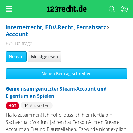
Internetrecht, EDV-Recht, Fernabsatz
Account
675 Beiträge
Neuste
Meistgelesen
Neuen Beitrag schreiben
Gemeinsam genutzter Steam-Account und
Eigentum an Spielen
14
Antworten
HOT
Hallo zusammen! Ich hoffe, dass ich hier richtig bin.
Sachverhalt: Vor fünf Jahren hat Person A ihren Steam-
Account an Freund B ausgeliehen. Es wurde nicht explizit