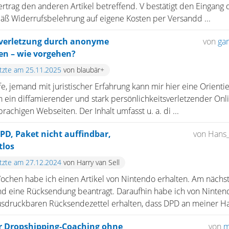
rtrag den anderen Artikel betreffend. V bestätigt den Eingang d
äß Widerrufsbelehrung auf eigene Kosten per Versandd ...
sverletzung durch anonyme
von
ga
en – wie vorgehen?
etzte am 25.11.2025
von blaubär+
e, jemand mit juristischer Erfahrung kann mir hier eine Orient
ren ein diffamierender und stark persönlichkeitsverletzender On
rachigen Webseiten. Der Inhalt umfasst u. a. di ...
D, Paket nicht auffindbar,
von Hans
tlos
etzte am 27.12.2024
von Harry van Sell
Wochen habe ich einen Artikel von Nintendo erhalten. Am nächs
nd eine Rücksendung beantragt. Daraufhin habe ich von Ninten
usdruckbaren Rücksendezettel erhalten, dass DPD an meiner Hau
r Dropshipping-Coaching ohne
von
m