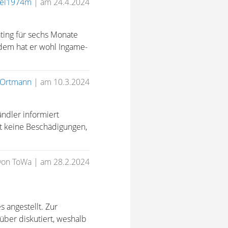
el1974m
|
am 24.4.2024
ting für sechs Monate
udem hat er wohl Ingame-
KOrtmann
|
am 10.3.2024
ndler informiert
t keine Beschädigungen,
von ToWa
|
am 28.2.2024
 angestellt. Zur
über diskutiert, weshalb