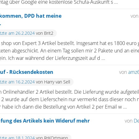
ag über Google eine kostenlose Schufa-Auskunft s ...
ekommen, DPD hat meine
vo
.
etzte am 26.2.2024
von Brit2
 shop von Expert 3 Artikel bestellt. Insgesamt hat es 1800 euro 
aketen abgeschickt. An einem Tag sollen mir 2 Pakete und an ei
in. Ich war während der Lieferzungszeit auf d ...
ruf - Rücksendekosten
von
amz
etzte am 16.2.2024
von Harry van Sell
 Onlinehändler 2 Artikel bestellt. Die Lieferung wurde aufgeteil
el 2 wurde auf dem Lieferschein nur vermerkt dass dieser noch n
habe ich dann die Bestellung von Artikel 2 per Email w ...
fung des Artikels kein Wideruf mehr
von
D
etzte am 18.1.2024
von RrKOrtmann