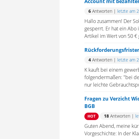
Account mit bezahlte
6
Antworten
|
letzte am 
Hallo zusammen! Der Soh
gesperrt. Er hat ein Abo
Artikel im Wert von 50 € 
Rückforderungsfriste
4
Antworten
|
letzte am 
K kauft bei einem gewer
folgendermaßen: "bei de
nur leichte Gebrauchtspur
Fragen zu Verzicht Wi
BGB
18
Antworten
|
l
HOT
Guten Abend, meine kürzl
Vorgeschichte: In der K