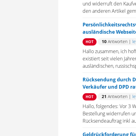
und widerruft den Kaufve
den anderen Artikel gem
Persönlichkeitsrecht
ausländische Webseit
10
Antworten
|
l
HOT
Hallo zusammen, ich hoff
existiert seit vielen Jah
ausländischen, russischsp
Rücksendung durch DP
Verkäufer und DPD ra
21
Antworten
|
l
HOT
Hallo, folgendes: Vor 3 
Bestellung widerrufen u
Rücksendeauftrag inkl a
Geldrückforderung fü