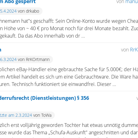
m Abo gesperrt
von
manu
25.4.2024
von drkabo
nemann hat''s geschafft: Sein Online-Konto wurde wegen Chea
 in Höhe von ~ 40 € pro Monat noch für drei Monate bezahlt. Z
gekauft. Da das Abo innerhalb von dr ...
n
von
Rr
26.3.2024
von RrKOrtmann
blichen eBay-Händler eine gebrauchte Sache für 5.000€; der Hä
m Artikel handelt es sich um eine Gebrauchtware. Die Ware ha
en. Technisch funktioniert sie einwandfrei. Dieser ...
derrufsrecht (Dienstleistungen) § 356
etzte am 2.3.2024
von ToWa
ich erst volljährig geworden Tochter hat etwas unnötig dummes
lasse wurde das Thema „Schufa-Auskunft" angeschnitten und dar