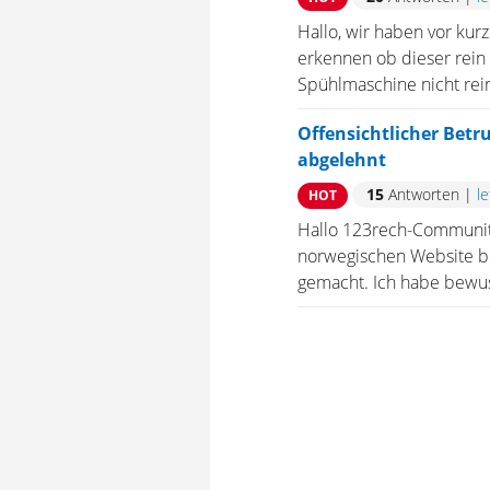
Hallo, wir haben vor kur
erkennen ob dieser rein
Spühlmaschine nicht rein
Offensichtlicher Bet
abgelehnt
15
Antworten
|
l
HOT
Hallo 123rech-Community
norwegischen Website bes
gemacht. Ich habe bewus