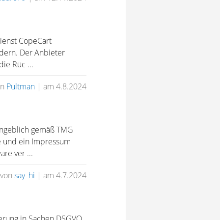
dienst CopeCart
dern. Der Anbieter
ie Rüc ...
on
Pultman
|
am 4.8.2024
h angeblich gemäß TMG
re und ein Impressum
re ver ...
von
say_hi
|
am 4.7.2024
derung in Sachen DSGVO