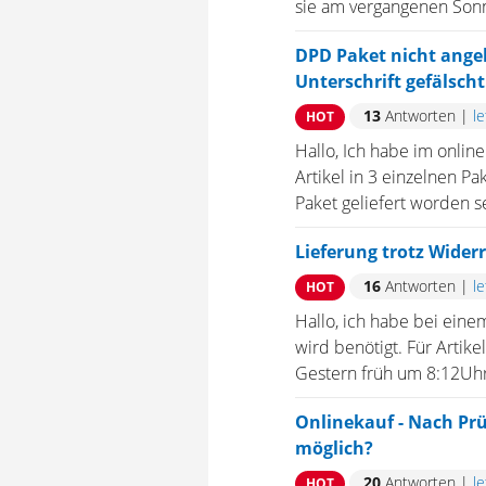
sie am vergangenen Sonnt
DPD Paket nicht ang
Unterschrift gefälscht
13
Antworten
|
l
HOT
Hallo, Ich habe im online
Artikel in 3 einzelnen P
Paket geliefert worden se
Lieferung trotz Wider
16
Antworten
|
l
HOT
Hallo, ich habe bei einem
wird benötigt. Für Artik
Gestern früh um 8:12Uhr 
Onlinekauf - Nach Prü
möglich?
20
Antworten
|
l
HOT