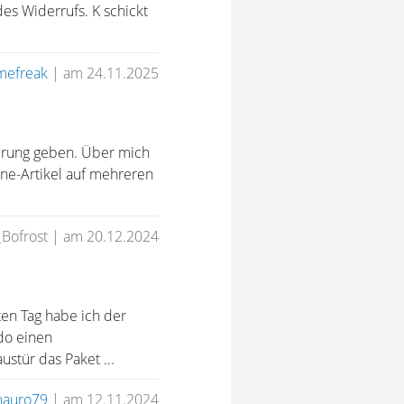
es Widerrufs. K schickt
mefreak
|
am 24.11.2025
ierung geben. Über mich
line-Artikel auf mehreren
_Bofrost
|
am 20.12.2024
ten Tag habe ich der
do einen
stür das Paket ...
auro79
|
am 12.11.2024