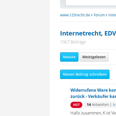
www.123recht.de
Forum
Inte
Internetrecht, ED
1067 Beiträge
Neuste
Meistgelesen
Neuen Beitrag schreiben
Widerrufene Ware ko
zurück - Verkäufer ka
14
Antworten
|
l
HOT
Hallo zusammen, K ist Ve