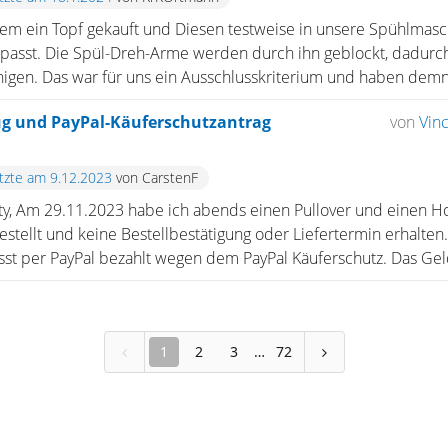
zem ein Topf gekauft und Diesen testweise in unsere Spühlmasc
 passt. Die Spül-Dreh-Arme werden durch ihn geblockt, dadurc
igen. Das war für uns ein Ausschlusskriterium und haben demna
rug und PayPal-Käuferschutzantrag
von
Vin
etzte am 9.12.2023
von CarstenF
, Am 29.11.2023 habe ich abends einen Pullover und einen Ho
tellt und keine Bestellbestätigung oder Liefertermin erhalten.
st per PayPal bezahlt wegen dem PayPal Käuferschutz. Das Geld
1
2
3
72