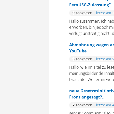
FernUSG-Zulassung"
9
Antworten
|
letzte am 
Hallo zusammen, ich hab
erworben, bin jedoch mi
verfügt unstreitig nicht
Abmahnung wegen ang
YouTube
5
Antworten
|
letzte am 
Hallo, wie im Titel zu 
meinungsbildende Inhalt
bräuchte. Weiterhin wür
neue Gesetzesinitiati
Front angesagt?..
2
Antworten
|
letzte am 
servus Community also i