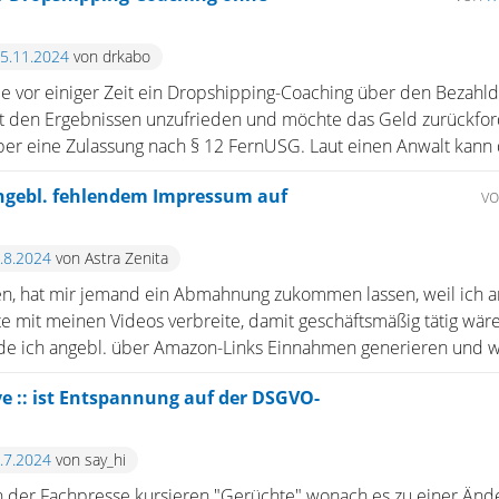
15.11.2024
von drkabo
e vor einiger Zeit ein Dropshipping-Coaching über den Bezahl
t den Ergebnissen unzufrieden und möchte das Geld zurückfor
 über eine Zulassung nach § 12 FernUSG. Laut einen Anwalt kann d
ebl. fehlendem Impressum auf
v
5.8.2024
von Astra Zenita
lesen, hat mir jemand ein Abmahnung zukommen lassen, weil ic
e mit meinen Videos verbreite, damit geschäftsmäßig tätig wä
de ich angebl. über Amazon-Links Einnahmen generieren und wä
ve :: ist Entspannung auf der DSGVO-
4.7.2024
von say_hi
n der Fachpresse kursieren "Gerüchte" wonach es zu einer Än