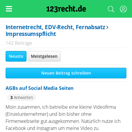
Internetrecht, EDV-Recht, Fernabsatz
Impressumspflicht
142 Beiträge
Neuste
Meistgelesen
Neuen Beitrag schreiben
AGBs auf Social Media Seiten
3
Antworten
Moin zusammen, ich betreibe eine kleine Videofirma
(Einzelunternehmer) und bin bisher ohne
Firmenwebseite gut ausgekommen. Natürlich nutze ich
Facebook und Instagram um meine Video zu