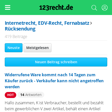
Internetrecht, EDV-Recht, Fernabsatz
Rücksendung
419 Beiträge
Neuste
Meistgelesen
Neuen Beitrag schreiben
Widerrufene Ware kommt nach 14 Tagen zum
Käufer zurück - Verkäufer kann nicht angetroffen
werden
14
Antworten
HOT
Hallo zusammen, K ist Verbraucher, bestellt und bezahlt
beim gewerblichen V zwei Artikel, behält einen Artikel