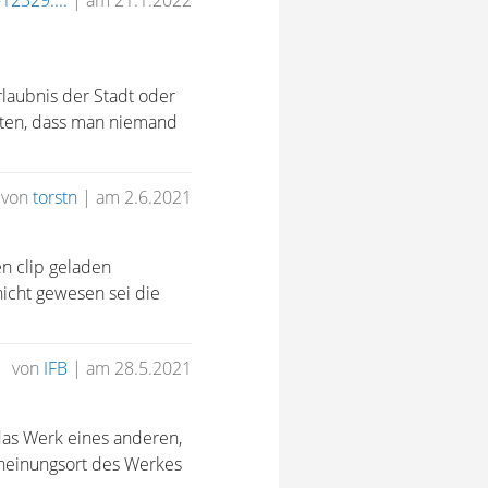
12329....
|
am 21.1.2022
laubnis der Stadt oder
chten, dass man niemand
von
torstn
|
am 2.6.2021
n clip geladen
 nicht gewesen sei die
von
IFB
|
am 28.5.2021
 das Werk eines anderen,
cheinungsort des Werkes