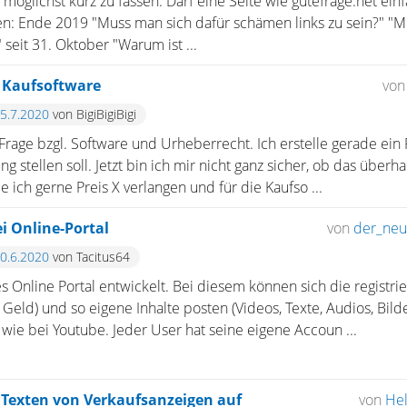
möglichst kurz zu fassen: Darf eine Seite wie gutefrage.net ei
en: Ende 2019 "Muss man sich dafür schämen links zu sein?" "M
seit 31. Oktober "Warum ist ...
 Kaufsoftware
von
15.7.2020
von BigiBigiBigi
 Frage bzgl. Software und Urheberrecht. Ich erstelle gerade ein 
g stellen soll. Jetzt bin ich mir nicht ganz sicher, ob das überha
 ich gerne Preis X verlangen und für die Kaufso ...
i Online-Portal
von
der_neu
30.6.2020
von Tacitus64
es Online Portal entwickelt. Bei diesem können sich die registri
 Geld) und so eigene Inhalte posten (Videos, Texte, Audios, Bilde
 wie bei Youtube. Jeder User hat seine eigene Accoun ...
d Texten von Verkaufsanzeigen auf
von
Hel