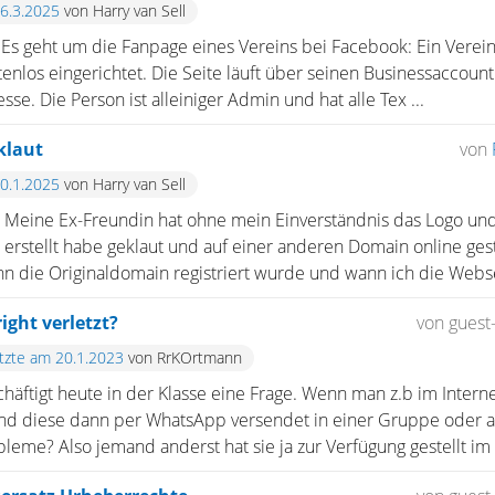
26.3.2025
von Harry van Sell
s geht um die Fanpage eines Vereins bei Facebook: Ein Vereins
enlos eingerichtet. Die Seite läuft über seinen Businessaccou
se. Die Person ist alleiniger Admin und hat alle Tex ...
klaut
von
30.1.2025
von Harry van Sell
 Meine Ex-Freundin hat ohne mein Einverständnis das Logo un
 erstellt habe geklaut und auf einer anderen Domain online ges
 die Originaldomain registriert wurde und wann ich die Websei
ght verletzt?
von guest
etzte am 20.1.2023
von RrKOrtmann
chäftigt heute in der Klasse eine Frage. Wenn man z.b im Inter
nd diese dann per WhatsApp versendet in einer Gruppe oder 
e? Also jemand anderst hat sie ja zur Verfügung gestellt im In