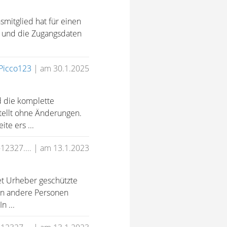
mitglied hat für einen
nt und die Zugangsdaten
Picco123
|
am 30.1.2025
d die komplette
tellt ohne Änderungen.
te ers ...
-12327....
|
am 13.1.2023
net Urheber geschützte
an andere Personen
 ...