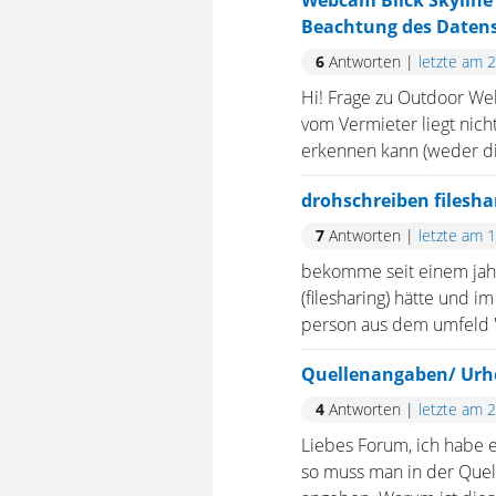
Webcam Blick Skyline 
Beachtung des Daten
6
Antworten
|
letzte am 
Hi! Frage zu Outdoor We
vom Vermieter liegt nich
erkennen kann (weder di
drohschreiben filesha
7
Antworten
|
letzte am 
bekomme seit einem jahr
(filesharing) hätte und i
person aus dem umfeld "g
Quellenangaben/ Urh
4
Antworten
|
letzte am 
Liebes Forum, ich habe e
so muss man in der Quel