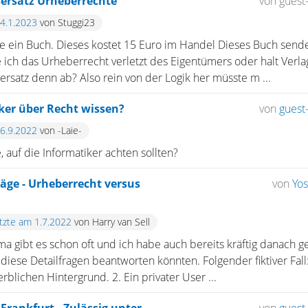
ersatz Urheberrechte
von guest
14.1.2023
von Stuggi23
ein Buch. Dieses kostet 15 Euro im Handel Dieses Buch sende i
ich das Urheberrecht verletzt des Eigentümers oder halt Verlag
rsatz denn ab? Also rein von der Logik her müsste m ...
ker über Recht wissen?
von
guest-
26.9.2022
von -Laie-
 auf die Informatiker achten sollten?
äge - Urheberrecht versus
von
Yo
etzte am 1.7.2022
von Harry van Sell
ema gibt es schon oft und ich habe auch bereits kräftig danach g
diese Detailfragen beantworten könnten. Folgender fiktiver Fall:
blichen Hintergrund. 2. Ein privater User ...