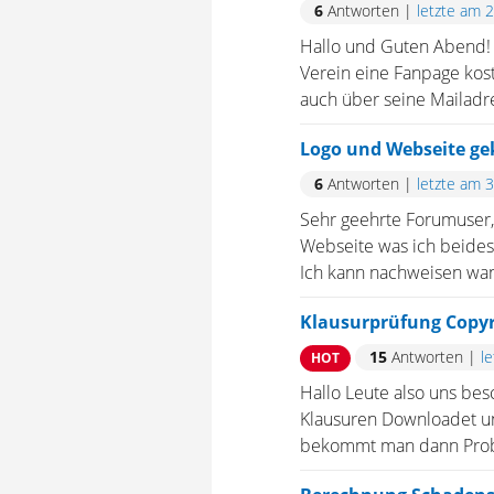
6
Antworten
|
letzte am 
Hallo und Guten Abend! E
Verein eine Fanpage kost
auch über seine Mailadres
Logo und Webseite ge
6
Antworten
|
letzte am 
Sehr geehrte Forumuser,
Webseite was ich beides
Ich kann nachweisen wann
Klausurprüfung Copyri
15
Antworten
|
l
HOT
Hallo Leute also uns bes
Klausuren Downloadet u
bekommt man dann Problem