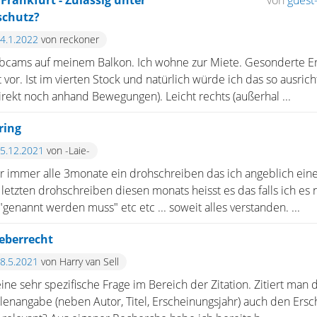
Frankfurt - Zulässig unter
von
guest-
schutz?
24.1.2022
von reckoner
bcams auf meinem Balkon. Ich wohne zur Miete. Gesonderte Er
t vor. Ist im vierten Stock und natürlich würde ich das so ausri
rekt noch anhand Bewegungen). Leicht rechts (außerhal ...
ring
15.12.2021
von -Laie-
 immer alle 3monate ein drohschreiben das ich angeblich eine
m letzten drohschreiben diesen monats heisst es das falls ich es
enannt werden muss" etc etc ... soweit alles verstanden. ...
eberrecht
28.5.2021
von Harry van Sell
ine sehr spezifische Frage im Bereich der Zitation. Zitiert man
lenangabe (neben Autor, Titel, Erscheinungsjahr) auch den Ers