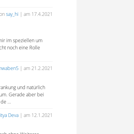
von
say_hi
|
am 17.4.2021
 mir im speziellen um
cht noch eine Rolle
hwaben5
|
am 21.2.2021
rankung und natürlich
sum. Gerade aber bei
de ...
itya Deva
|
am 12.1.2021