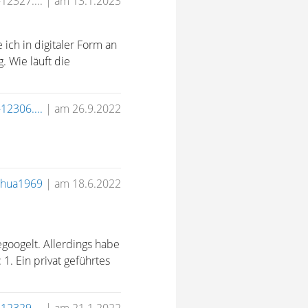
-12327....
|
am 13.1.2023
ch in digitaler Form an
. Wie läuft die
12306....
|
am 26.9.2022
shua1969
|
am 18.6.2022
egoogelt. Allerdings habe
 1. Ein privat geführtes