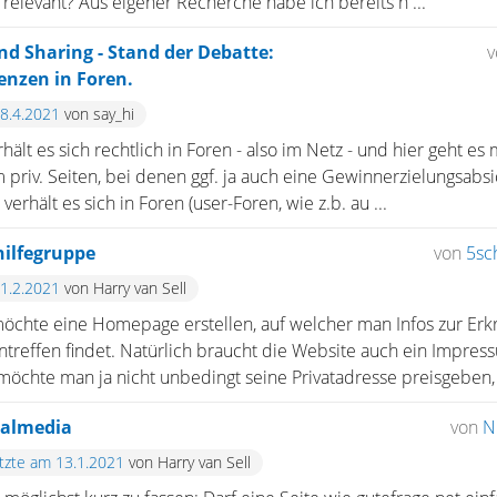
relevant? Aus eigener Recherche habe ich bereits h ...
d Sharing - Stand der Debatte:
enzen in Foren.
18.4.2021
von say_hi
ält es sich rechtlich in Foren - also im Netz - und hier geht es
m priv. Seiten, bei denen ggf. ja auch eine Gewinnerzielungsabsi
verhält es sich in Foren (user-Foren, wie z.b. au ...
hilfegruppe
von
5sc
21.2.2021
von Harry van Sell
möchte eine Homepage erstellen, auf welcher man Infos zur Erk
treffen findet. Natürlich braucht die Website auch ein Impres
möchte man ja nicht unbedingt seine Privatadresse preisgeben, 
ialmedia
von
N
etzte am 13.1.2021
von Harry van Sell