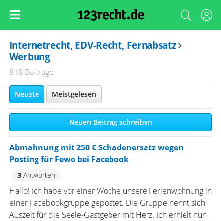
Internetrecht, EDV-Recht, Fernabsatz
Werbung
818 Beiträge
Neuste
Meistgelesen
Neuen Beitrag schreiben
Abmahnung mit 250 € Schadenersatz wegen
Posting für Fewo bei Facebook
3
Antworten
Hallo! Ich habe vor einer Woche unsere Ferienwohnung in
einer Facebookgruppe gepostet. Die Gruppe nennt sich
Auszeit für die Seele-Gastgeber mit Herz. Ich erhielt nun