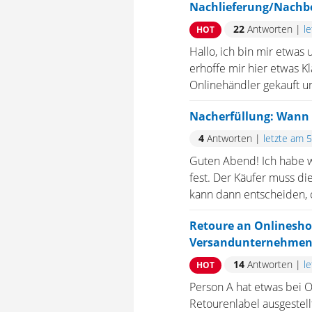
Nachlieferung/Nachb
22
Antworten
|
l
HOT
Hallo, ich bin mir etwa
erhoffe mir hier etwas K
Onlinehändler gekauft u
Nacherfüllung: Wann b
4
Antworten
|
letzte am 
Guten Abend! Ich habe wi
fest. Der Käufer muss di
kann dann entscheiden, o
Retoure an Onlineshop
Versandunternehmen s
14
Antworten
|
l
HOT
Person A hat etwas bei O
Retourenlabel ausgestell