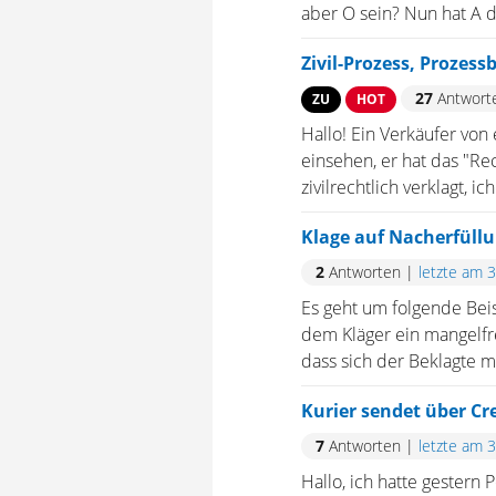
aber O sein? Nun hat A d
Zivil-Prozess, Prozes
27
Antwort
ZU
HOT
Hallo! Ein Verkäufer von
einsehen, er hat das "Rec
zivilrechtlich verklagt, ic
Klage auf Nacherfüll
2
Antworten
|
letzte am 
Es geht um folgende Beis
dem Kläger ein mangelfre
dass sich der Beklagte m
Kurier sendet über Cr
7
Antworten
|
letzte am 
Hallo, ich hatte gestern