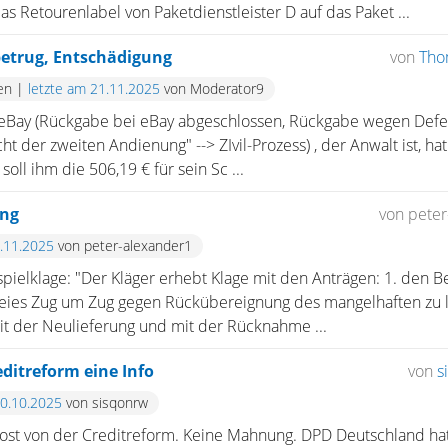
as Retourenlabel von Paketdienstleister D auf das Paket ...
sbetrug, Entschädigung
von
Tho
en
|
letzte am 21.11.2025
von Moderator9
 eBay (Rückgabe bei eBay abgeschlossen, Rückgabe wegen Defekt
ht der zweiten Andienung" --> ZIvil-Prozess) , der Anwalt ist, ha
h soll ihm die 506,19 € für sein Sc ...
ung
von peter
3.11.2025
von peter-alexander1
pielklage: "Der Kläger erhebt Klage mit den Anträgen: 1. den Be
ies Zug um Zug gegen Rückübereignung des mangelhaften zu lief
it der Neulieferung und mit der Rücknahme ...
editreform eine Info
von
s
30.10.2025
von sisqonrw
 Post von der Creditreform. Keine Mahnung. DPD Deutschland hat