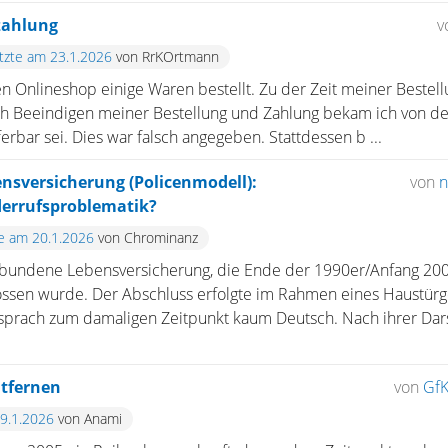
zahlung
v
etzte am 23.1.2026
von RrKOrtmann
en Onlineshop einige Waren bestellt. Zu der Zeit meiner Bestell
ach Beeindigen meiner Bestellung und Zahlung bekam ich von de
iferbar sei. Dies war falsch angegeben. Stattdessen b ...
sversicherung (Policenmodell):
von
n
errufsproblematik?
te am 20.1.2026
von Chrominanz
ebundene Lebensversicherung, die Ende der 1990er/Anfang 200
ssen wurde. Der Abschluss erfolgte im Rahmen eines Haustürge
prach zum damaligen Zeitpunkt kaum Deutsch. Nach ihrer Dar
ntfernen
von
GfK
19.1.2026
von Anami