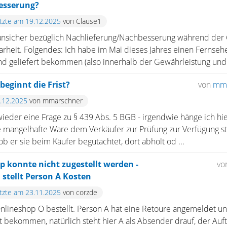
esserung?
etzte am 19.12.2025
von Clause1
s unsicher bezüglich Nachlieferung/Nachbesserung während der
larheit. Folgendes: Ich habe im Mai dieses Jahres einen Fernseh
nd geliefert bekommen (also innerhalb der Gewährleistung und 
eginnt die Frist?
von
mma
5.12.2025
von mmarschner
eder eine Frage zu § 439 Abs. 5 BGB - irgendwie hänge ich hier
e mangelhafte Ware dem Verkäufer zur Prüfung zur Verfügung st
b er sie beim Käufer begutachtet, dort abholt od ...
 konnte nicht zugestellt werden -
vo
tellt Person A Kosten
etzte am 23.11.2025
von corzde
nlineshop O bestellt. Person A hat eine Retoure angemeldet un
t bekommen, natürlich steht hier A als Absender drauf, der Auft