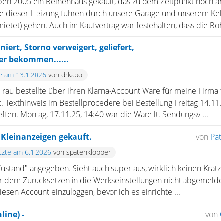
ben 2005 ein Reihenhaus gekauft, das zu dem Zeitpunkt noch a
e dieser Heizung führen durch unsere Garage und unserem Kelle
etet) gehen. Auch im Kaufvertrag war festehalten, dass die Roh
niert, Storno verweigert, geliefert,
er bekommen......
te am 13.1.2026
von drkabo
au bestellte über ihren Klarna-Account Ware für meine Firma f
 lt. Texthinweis im Bestellprocedere bei Bestellung Freitag 14.1
effen. Montag, 17.11.25, 14:40 war die Ware lt. Sendungsv ...
 Kleinanzeigen gekauft.
von
Pa
etzte am 6.1.2026
von spatenklopper
ustand" angegeben. Sieht auch super aus, wirklich keinen Kratze
r dem Zurücksetzen in die Werkseinstellungen nicht abgemelde
esen Account einzuloggen, bevor ich es einrichte ...
line) -
von