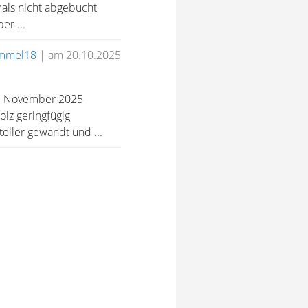
als nicht abgebucht
er ...
immel18
|
am 20.10.2025
im November 2025
lz geringfügig
eller gewandt und ...