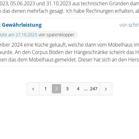
023, 05.06.2023 und 31.10.2023 aus technischen Gründen dam
h das denen mehrfach gesagt. Ich habe Rechnungen erhalten, ab
t Gewährleistung
von
sch
etzte am 27.10.2025
von spatenklopper
mber 2024 eine Küche gekauft, welche dann vom Möbelhaus 
 wurde. An den Corpus Böden der Hängeschränke scheint das Ho
ben das dem Möbelhaus gemeldet. Dieser hat sich an den Herst
1
2
3
4
247