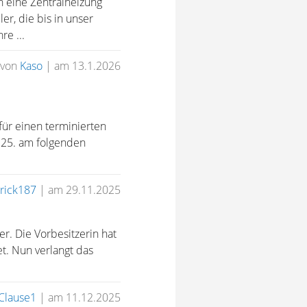
n eine Zentralheizung
r, die bis in unser
re ...
von
Kaso
|
am 13.1.2026
ür einen terminierten
1.25. am folgenden
trick187
|
am 29.11.2025
r. Die Vorbesitzerin hat
t. Nun verlangt das
Clause1
|
am 11.12.2025