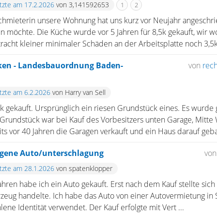
etzte am 17.2.2026
von 3,141592653
1
2
hmieterin unsere Wohnung hat uns kurz vor Neujahr angeschrie
möchte. Die Küche wurde vor 5 Jahren für 8,5k gekauft, wir w
cht kleiner minimaler Schäden an der Arbeitsplatte noch 3,5k 
ken - Landesbauordnung Baden-
von
rech
etzte am 6.2.2026
von Harry van Sell
 gekauft. Ursprünglich ein riesen Grundstück eines. Es wurde ge
Grundstück war bei Kauf des Vorbesitzers unten Garage, Mitt
s vor 40 Jahren die Garagen verkauft und ein Haus darauf gebau
agene Auto/unterschlagung
von
etzte am 28.1.2026
von spatenklopper
ahren habe ich ein Auto gekauft. Erst nach dem Kauf stellte sich
rzeug handelte. Ich habe das Auto von einer Autovermietung 
ne Identität verwendet. Der Kauf erfolgte mit Vert ...