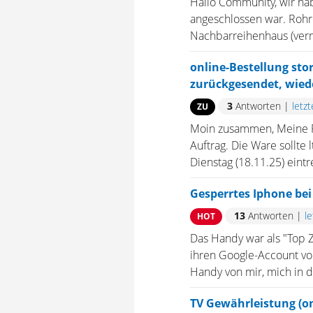
Hallo Community, wir ha
angeschlossen war. Rohr
Nachbarreihenhaus (vermi
online-Bestellung stor
zurückgesendet, wied
3
Antworten
|
letz
ZU
Moin zusammen, Meine Fr
Auftrag. Die Ware sollte
Dienstag (18.11.25) eintr
Gesperrtes Iphone bei
13
Antworten
|
l
HOT
Das Handy war als "Top Z
ihren Google-Account vo
Handy von mir, mich in di
TV Gewährleistung (on