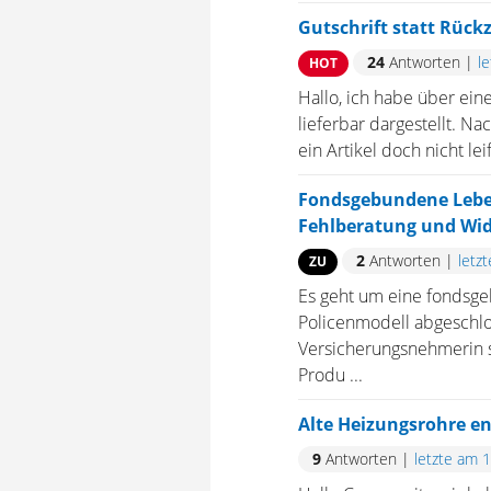
Gutschrift statt Rück
24
Antworten
|
l
HOT
Hallo, ich habe über ein
lieferbar dargestellt. N
ein Artikel doch nicht le
Fondsgebundene Leben
Fehlberatung und Wid
2
Antworten
|
letz
ZU
Es geht um eine fondsg
Policenmodell abgeschlo
Versicherungsnehmerin s
Produ ...
Alte Heizungsrohre e
9
Antworten
|
letzte am 