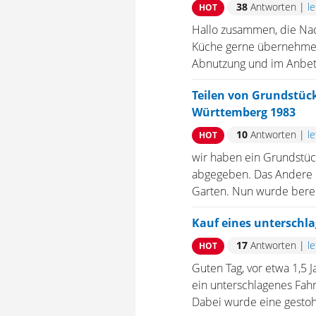
38
Antworten
|
l
HOT
Hallo zusammen, die Nac
Küche gerne übernehmen 
Abnutzung und im Anbetra
Teilen von Grundstüc
Württemberg 1983
10
Antworten
|
l
HOT
wir haben ein Grundstück
abgegeben. Das Andere 
Garten. Nun wurde bereit
Kauf eines unterschl
17
Antworten
|
l
HOT
Guten Tag, vor etwa 1,5 J
ein unterschlagenes Fah
Dabei wurde eine gestohle