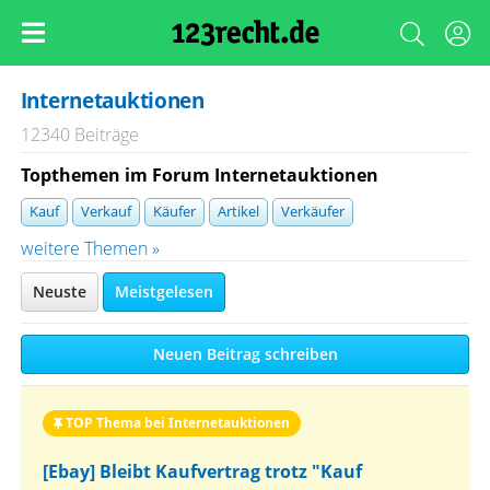
Internetauktionen
12340 Beiträge
Topthemen im Forum Internetauktionen
Kauf
Verkauf
Käufer
Artikel
Verkäufer
weitere Themen »
Neuste
Meistgelesen
Neuen Beitrag schreiben
TOP Thema bei Internetauktionen
[Ebay] Bleibt Kaufvertrag trotz "Kauf