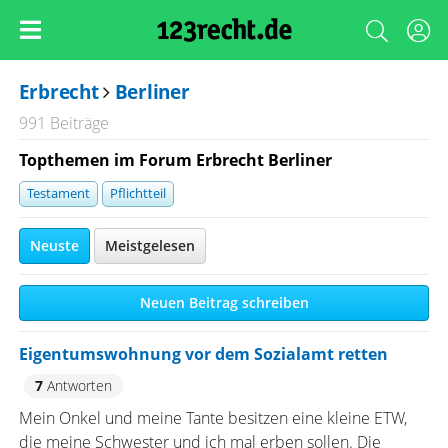
Erbrecht
Berliner
991 Beiträge
Topthemen im Forum Erbrecht Berliner
Testament
Pflichtteil
Neuste
Meistgelesen
Neuen Beitrag schreiben
Eigentumswohnung vor dem Sozialamt retten
7
Antworten
Mein Onkel und meine Tante besitzen eine kleine ETW,
die meine Schwester und ich mal erben sollen. Die