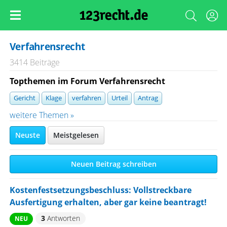
Verfahrensrecht
3414 Beiträge
Topthemen im Forum Verfahrensrecht
Gericht
Klage
verfahren
Urteil
Antrag
weitere Themen »
Neuste
Meistgelesen
Neuen Beitrag schreiben
Kostenfestsetzungsbeschluss: Vollstreckbare
Ausfertigung erhalten, aber gar keine beantragt!
3
Antworten
NEU