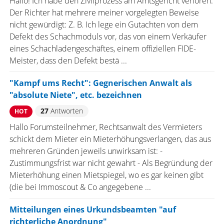
Hallo! Ich habe den Zivilprozess am Amtsgericht verloren.
Der Richter hat mehrere meiner vorgelegten Beweise
nicht gewürdigt: Z. B. Ich lege ein Gutachten von dem
Defekt des Schachmoduls vor, das von einem Verkäufer
eines Schachladengeschäftes, einem offiziellen FIDE-
Meister, dass den Defekt bestä ...
"Kampf ums Recht": Gegnerischen Anwalt als
"absolute Niete", etc. bezeichnen
27
Antworten
HOT
Hallo Forumsteilnehmer, Rechtsanwalt des Vermieters
schickt dem Mieter ein Mieterhöhungsverlangen, das aus
mehreren Gründen jeweils unwirksam ist: -
Zustimmungsfrist war nicht gewahrt - Als Begründung der
Mieterhöhung einen Mietspiegel, wo es gar keinen gibt
(die bei Immoscout & Co angegebene ...
Mitteilungen eines Urkundsbeamten "auf
richterliche Anordnung"