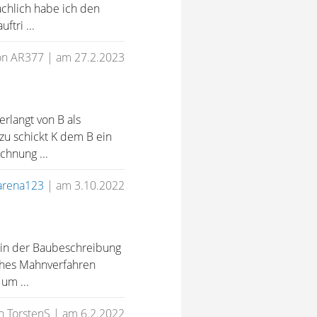
ächlich habe ich den
tri ...
on AR377
|
am 27.2.2023
rlangt von B als
zu schickt K dem B ein
chnung ...
rena123
|
am 3.10.2022
 in der Baubeschreibung
liches Mahnverfahren
um ...
n TorstenS
|
am 6.2.2022