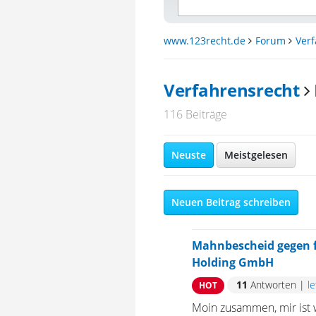
www.123recht.de
Forum
Ver
Verfahrensrecht
116 Beiträge
Neuste
Meistgelesen
Neuen Beitrag schreiben
Mahnbescheid gegen f
Holding GmbH
11
Antworten
|
l
HOT
Moin zusammen, mir ist 