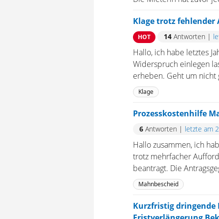
Klage trotz fehlender
14
Antworten
|
l
HOT
Hallo, ich habe letztes 
Widerspruch einlegen las
erheben. Geht um nicht g
Klage
Prozesskostenhilfe M
6
Antworten
|
letzte am 
Hallo zusammen, ich hab
trotz mehrfacher Auffor
beantragt. Die Antragsge
Mahnbescheid
Kurzfristig dringende 
Fristverlängerung Be