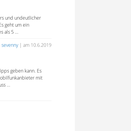
ers und undeutlicher
Es geht um ein
als 5 ...
n
sevenny
|
am 10.6.2019
 Tipps geben kann. Es
bilfunkanbieter mit
s ...