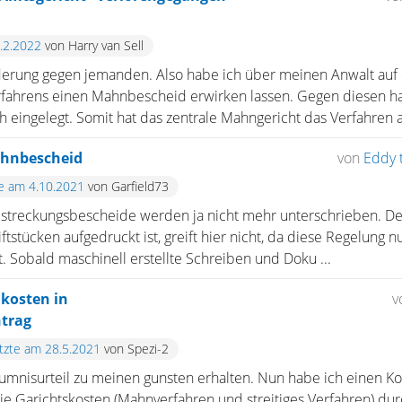
6.2.2022
von Harry van Sell
rderung gegen jemanden. Also habe ich über meinen Anwalt au
fahrens einen Mahnbescheid erwirken lassen. Gegen diesen hat
eingelegt. Somit hat das zentrale Mahngericht das Verfahren an
ahnbescheid
von
Eddy 
te am 4.10.2021
von Garfield73
streckungsbescheide werden ja nicht mehr unterschrieben. De
ftstücken aufgedruckt ist, greift hier nicht, da diese Regelung 
t. Sobald maschinell erstellte Schreiben und Doku ...
kosten in
v
trag
etzte am 28.5.2021
von Spezi-2
äumnisurteil zu meinen gunsten erhalten. Nun habe ich einen K
 die Garichtskosten (Mahnverfahren und streitiges Verfahren) du