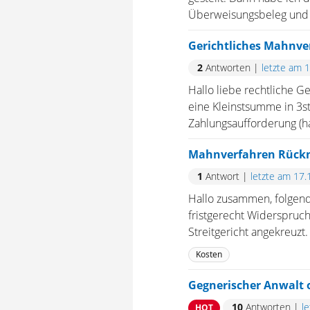
Überweisungsbeleg und d
Gerichtliches Mahnver
2
Antworten
|
letzte am 
Hallo liebe rechtliche G
eine Kleinstsumme in 3s
Zahlungsaufforderung (hab
Mahnverfahren Rück
1
Antwort
|
letzte am 17.
Hallo zusammen, folgend
fristgerecht Widerspruch
Streitgericht angekreuzt.
Kosten
Gegnerischer Anwalt 
10
Antworten
|
l
HOT