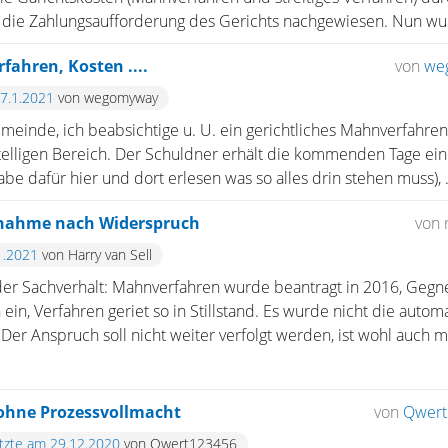
ie Zahlungsaufforderung des Gerichts nachgewiesen. Nun wurd
fahren, Kosten ....
von
we
17.1.2021
von wegomyway
emeinde, ich beabsichtige u. U. ein gerichtliches Mahnverfahren
telligen Bereich. Der Schuldner erhält die kommenden Tage ei
e dafür hier und dort erlesen was so alles drin stehen muss), .
nahme nach Widerspruch
von 
1.2021
von Harry van Sell
er Sachverhalt: Mahnverfahren wurde beantragt in 2016, Gegne
 ein, Verfahren geriet so in Stillstand. Es wurde nicht die auto
 Der Anspruch soll nicht weiter verfolgt werden, ist wohl auch m 
ohne Prozessvollmacht
von
Qwert
etzte am 29.12.2020
von Qwert123456