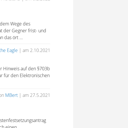
f dem Wege des
 der Gegner frist- und
 das ört ...
the Eagle
|
am 2.10.2021
r Hinweis auf den §703b
nur für den Elektronischen
on
MBert
|
am 27.5.2021
ostenfestsetzungsantrag
rch einen