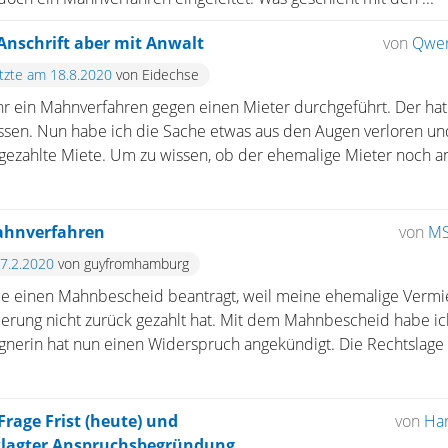
 Anschrift aber mit Anwalt
von
Qwer
etzte am 18.8.2020
von Eidechse
Jahr ein Mahnverfahren gegen einen Mieter durchgeführt. Der ha
sen. Nun habe ich die Sache etwas aus den Augen verloren und 
ezahlte Miete. Um zu wissen, ob der ehemalige Mieter noch an 
ahnverfahren
von
MS
27.2.2020
von guyfromhamburg
e einen Mahnbescheid beantragt, weil meine ehemalige Vermie
derung nicht zurück gezahlt hat. Mit dem Mahnbescheid habe ic
gnerin hat nun einen Widerspruch angekündigt. Die Rechtslage i 
Frage Frist (heute) und
von
Har
klagter Anspruchsbegründung