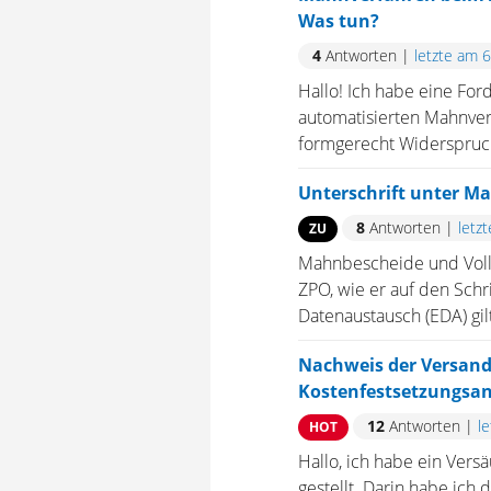
Was tun?
4
Antworten
|
letzte am 
Hallo! Ich habe eine Fo
automatisierten Mahnver
formgerecht Widerspruch 
Unterschrift unter M
8
Antworten
|
letz
ZU
Mahnbescheide und Voll
ZPO, wie er auf den Schri
Datenaustausch (EDA) gil
Nachweis der Versand
Kostenfestsetzungsan
12
Antworten
|
l
HOT
Hallo, ich habe ein Vers
gestellt. Darin habe ich