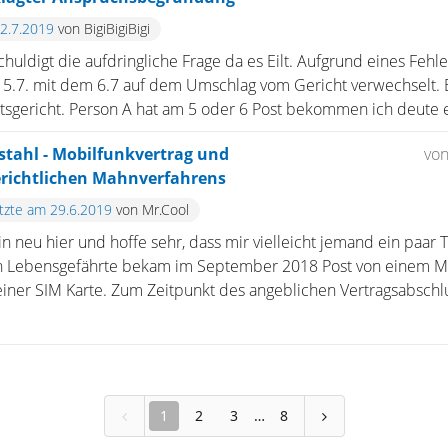
22.7.2019
von BigiBigiBigi
chuldigt die aufdringliche Frage da es Eilt. Aufgrund eines Fehl
5.7. mit dem 6.7 auf dem Umschlag vom Gericht verwechselt. 
gericht. Person A hat am 5 oder 6 Post bekommen ich deute es 
stahl - Mobilfunkvertrag und
vo
richtlichen Mahnverfahrens
etzte am 29.6.2019
von Mr.Cool
in neu hier und hoffe sehr, dass mir vielleicht jemand ein paar
n Lebensgefährte bekam im September 2018 Post von einem Mo
iner SIM Karte. Zum Zeitpunkt des angeblichen Vertragsabschlus
1
2
3
8