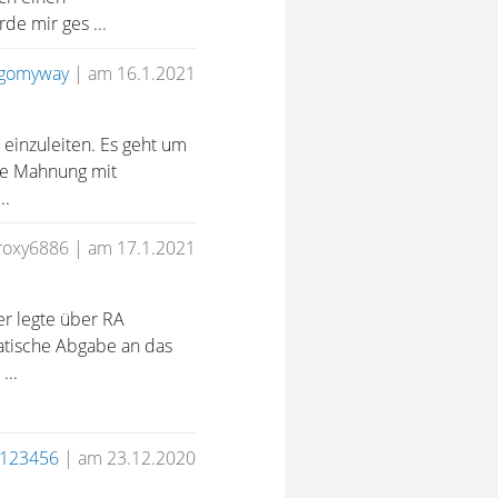
e mir ges ...
gomyway
|
am 16.1.2021
 einzuleiten. Es geht um
ne Mahnung mit
..
roxy6886
|
am 17.1.2021
r legte über RA
matische Abgabe an das
...
123456
|
am 23.12.2020