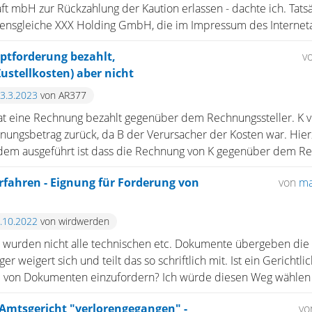
t mbH zur Rückzahlung der Kaution erlassen - dachte ich. Tats
nsgleiche XXX Holding GmbH, die im Impressum des Internetauf
ptforderung bezahlt,
v
stellkosten) aber nicht
23.3.2023
von AR377
t eine Rechnung bezahlt gegenüber dem Rechnungssteller. K ve
ungsbetrag zurück, da B der Verursacher der Kosten war. Hier
dem ausgeführt ist dass die Rechnung von K gegenüber dem Re
rfahren - Eignung für Forderung von
von
ma
4.10.2022
von wirdwerden
wurden nicht alle technischen etc. Dokumente übergeben die
er weigert sich und teilt das so schriftlich mit. Ist ein Gericht
 von Dokumenten einzufordern? Ich würde diesen Weg wählen 
mtsgericht "verlorengegangen" -
vo