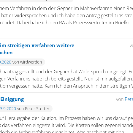
n einem Verfahren in dem der Gegner im Mahnverfahren einen 
at er widersprochen und ich habe den Antrag gestellt ins stre
ündet. Dabei habe ich den RA als Prozessvertreter im Briefko ..
m streitigen Verfahren weitere
v
achen
9.2020
von wirdwerden
hnantrag gestellt und der Gegner hat Widerspruch eingelegt. Ei
en Verfahrens habe ich bereits gestellt. Nun ist mir aufgefallen,
ion vergessen hatte. Kann ich den Anspruch in dem streitigen Ve
 Einiggung
von
Pete
13.9.2020
von Peter Stetter
auf Herausgabe der Kaution. Im Prozess haben wir uns darauf ge
s das Verfahren eingestellt wird. Die Kosten sollen gegeneina
edoch ein Mahnverfahren eingeleitet. Was geschieht mit den ...