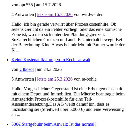
von opc555
|
am 15.7.2026
4
Antworten
|
letzte am 16.7.2026
von wirdwerden
Hallo, ich bin gerade verwirrt über Prozesskostenhilfe. Ob
seitens Gericht da ein Fehler vorliegt, oder das eine komische
Zone ist, wo man sich unter den Pfändungsgrenzen,
Sozialrechtlichen Grenzen und auch K Unterhalt bewegt. Bei
der Berechnung Kind A was bei mir lebt mit Partner wurde der
K ...
Keine Kostenaufklärung vom Rechtsanwalt
von
Ulkosol
|
am 24.3.2026
5
Antworten
|
letzte am 25.3.2026
von ra-bohle
Hallo, Vorgeschichte: Gegenstand ist eine Erbengemeinschaft
mit einem Depot und Immobilien. Ein Miterbe beantragte beim
Amtsgericht Prozesskostenhilfe für eine Teil-
Auseinandersetzung. ​Das AG weißt darauf hin, dass es
unzuständig sei (Streitwert über 5.000 €) und eine Verweisung
an ...
500€ Startgebühr beim Anwalt: Ist das normal?