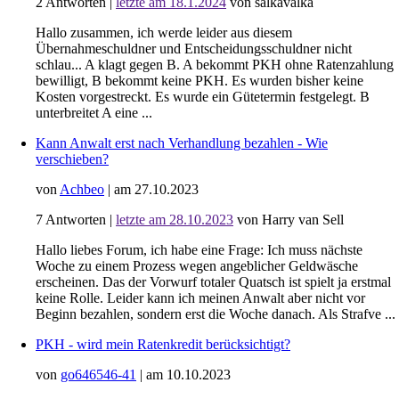
2
Antworten
|
letzte am 18.1.2024
von salkavalka
Hallo zusammen, ich werde leider aus diesem
Übernahmeschuldner und Entscheidungsschuldner nicht
schlau... A klagt gegen B. A bekommt PKH ohne Ratenzahlung
bewilligt, B bekommt keine PKH. Es wurden bisher keine
Kosten vorgestreckt. Es wurde ein Gütetermin festgelegt. B
unterbreitet A eine ...
Kann Anwalt erst nach Verhandlung bezahlen - Wie
verschieben?
von
Achbeo
|
am 27.10.2023
7
Antworten
|
letzte am 28.10.2023
von Harry van Sell
Hallo liebes Forum, ich habe eine Frage: Ich muss nächste
Woche zu einem Prozess wegen angeblicher Geldwäsche
erscheinen. Das der Vorwurf totaler Quatsch ist spielt ja erstmal
keine Rolle. Leider kann ich meinen Anwalt aber nicht vor
Beginn bezahlen, sondern erst die Woche danach. Als Strafve ...
PKH - wird mein Ratenkredit berücksichtigt?
von
go646546-41
|
am 10.10.2023