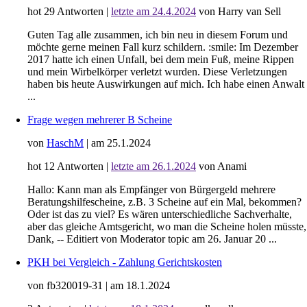
hot
29
Antworten
|
letzte am 24.4.2024
von Harry van Sell
Guten Tag alle zusammen, ich bin neu in diesem Forum und
möchte gerne meinen Fall kurz schildern. :smile: Im Dezember
2017 hatte ich einen Unfall, bei dem mein Fuß, meine Rippen
und mein Wirbelkörper verletzt wurden. Diese Verletzungen
haben bis heute Auswirkungen auf mich. Ich habe einen Anwalt
...
Frage wegen mehrerer B Scheine
von
HaschM
|
am 25.1.2024
hot
12
Antworten
|
letzte am 26.1.2024
von Anami
Hallo: Kann man als Empfänger von Bürgergeld mehrere
Beratungshilfescheine, z.B. 3 Scheine auf ein Mal, bekommen?
Oder ist das zu viel? Es wären unterschiedliche Sachverhalte,
aber das gleiche Amtsgericht, wo man die Scheine holen müsste,
Dank, -- Editiert von Moderator topic am 26. Januar 20 ...
PKH bei Vergleich - Zahlung Gerichtskosten
von fb320019-31
|
am 18.1.2024