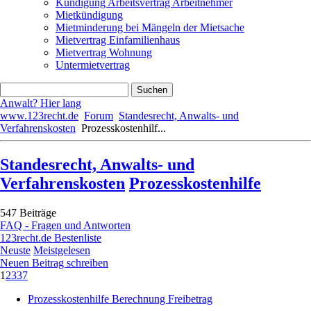
Kündigung Arbeitsvertrag Arbeitnehmer
Mietkündigung
Mietminderung bei Mängeln der Mietsache
Mietvertrag Einfamilienhaus
Mietvertrag Wohnung
Untermietvertrag
Anwalt? Hier lang
www.123recht.de
Forum
Standesrecht, Anwalts- und
Verfahrenskosten
Prozesskostenhilf...
Standesrecht, Anwalts- und
Verfahrenskosten
Prozesskostenhilfe
547 Beiträge
FAQ - Fragen und Antworten
123recht.de Bestenliste
Neuste
Meistgelesen
Neuen Beitrag schreiben
1
2
3
37
Prozesskostenhilfe Berechnung Freibetrag