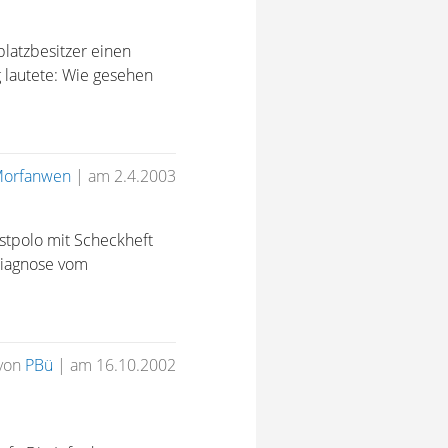
latzbesitzer einen
 lautete: Wie gesehen
orfanwen
|
am 2.4.2003
ostpolo mit Scheckheft
 Diagnose vom
von
PBü
|
am 16.10.2002