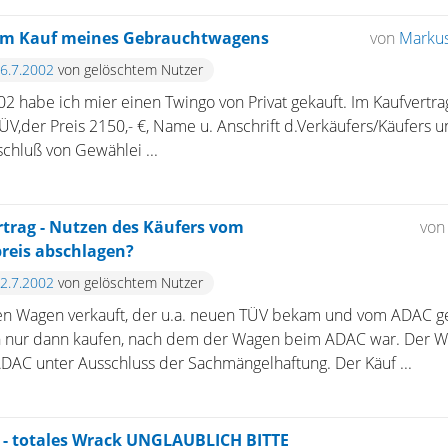
eim Kauf meines Gebrauchtwagens
von
Marku
26.7.2002
von gelöschtem Nutzer
02 habe ich mier einen Twingo von Privat gekauft. Im Kaufvertra
ÜV,der Preis 2150,- €, Name u. Anschrift d.Verkäufers/Käufers u
chluß von Gewählei ...
rtrag - Nutzen des Käufers vom
vo
reis abschlagen?
22.7.2002
von gelöschtem Nutzer
nen Wagen verkauft, der u.a. neuen TÜV bekam und vom ADAC g
n nur dann kaufen, nach dem der Wagen beim ADAC war. Der W
DAC unter Ausschluss der Sachmängelhaftung. Der Käuf ...
- totales Wrack UNGLAUBLICH BITTE