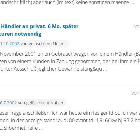
ndschriftlich) aber auch (im text) keine sonstigen maenge ...
ändler an privat. 6 Mo. später
v
turen notwendig
11.10.2002
von gelöschtem Nutzer
 im November 2001 einen Gebrauchtwagen von einem Händler (Ba
gen von einem Kunden in Zahlung genommen, der bei ihm ein N
"unter Ausschluß jeglicher Gewährleistung&qu ...
vo
26.7.2002
von gelöschtem Nutzer
ser frage anschließen. ich war heute ein riesiger idiot. ich war
den. in der anzeige stand: audi 80 avant tdi 1,9l 66kw bj.93 2.h
c, silbermet, reife ...