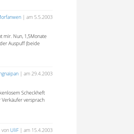
orfanwen
|
am 5.5.2003
t mir. Nun, 1,5Monate
 der Auspuff (beide
ngnaipan
|
am 29.4.2003
ckenlosem Scheckheft
 Verkäufer versprach
von
UliF
|
am 15.4.2003