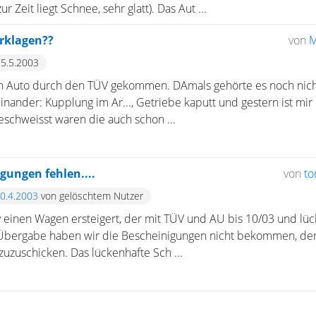
r Zeit liegt Schnee, sehr glatt). Das Aut ...
rklagen??
von
M
 5.5.2003
ein Auto durch den TÜV gekommen. DAmals gehörte es noch nich
einander: Kupplung im Ar..., Getriebe kaputt und gestern ist mir
eschweisst waren die auch schon ...
gungen fehlen....
von
to
30.4.2003
von gelöschtem Nutzer
 einen Wagen ersteigert, der mit TÜV und AU bis 10/03 und lü
 Übergabe haben wir die Bescheinigungen nicht bekommen, der
t zuzuschicken. Das lückenhafte Sch ...