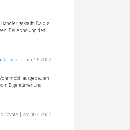
 Händler gekauft. Da die
sen. Bei Abholung des
lla Gün...
|
am 4.6.2002
m Wohnmobil ausgebauten
m vom Eigentümer und
ld Tovote
|
am 30.4.2002