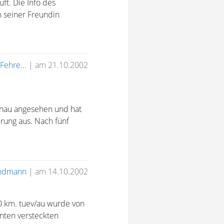
ft. Die Info des
n seiner Freundin
Fehre...
|
am 21.10.2002
genau angesehen und hat
rung aus. Nach fünf
ndmann
|
am 14.10.2002
00 km. tuev/au wurde von
nnten versteckten