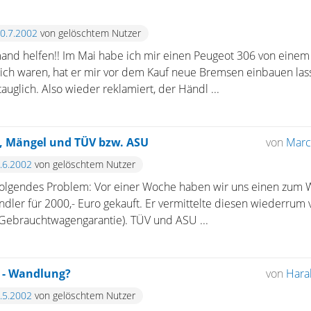
10.7.2002
von gelöschtem Nutzer
mand helfen!! Im Mai habe ich mir einen Peugeot 306 von einem
ich waren, hat er mir vor dem Kauf neue Bremsen einbauen las
auglich. Also wieder reklamiert, der Händl ...
 Mängel und TÜV bzw. ASU
von
Marce
6.6.2002
von gelöschtem Nutzer
n folgendes Problem: Vor einer Woche haben wir uns einen zu
dler für 2000,- Euro gekauft. Er vermittelte diesen wiederru
e Gebrauchtwagengarantie). TÜV und ASU ...
 - Wandlung?
von
Hara
1.5.2002
von gelöschtem Nutzer