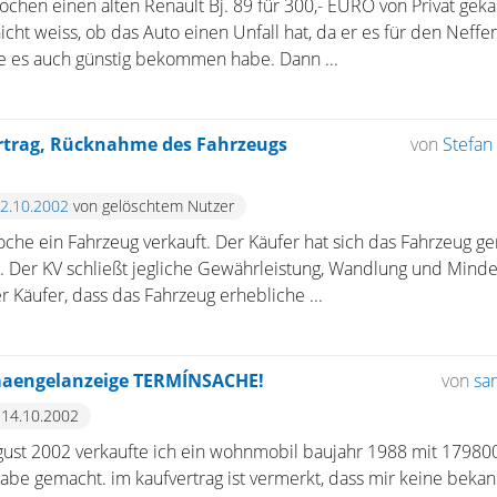
ochen einen alten Renault Bj. 89 für 300,- EURO von Privat gekau
icht weiss, ob das Auto einen Unfall hat, da er es für den Neffe
fe es auch günstig bekommen habe. Dann ...
rtrag, Rücknahme des Fahrzeugs
von
Stefan 
22.10.2002
von gelöschtem Nutzer
oche ein Fahrzeug verkauft. Der Käufer hat sich das Fahrzeug 
. Der KV schließt jegliche Gewährleistung, Wandlung und Minde
r Käufer, dass das Fahrzeug erhebliche ...
aengelanzeige TERMÍNSACHE!
von
sa
 14.10.2002
august 2002 verkaufte ich ein wohnmobil baujahr 1988 mit 1798
abe gemacht. im kaufvertrag ist vermerkt, dass mir keine beka