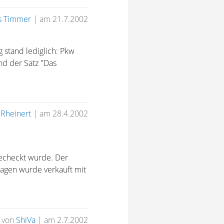
s Timmer
|
am 21.7.2002
g stand lediglich: Pkw
nd der Satz "Das
n
Rheinert
|
am 28.4.2002
echeckt wurde. Der
agen wurde verkauft mit
von
ShiVa
|
am 2.7.2002