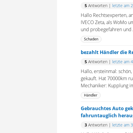
5
Antworten
|
letzte am 
Hallo Rechtsexperten, a
IVECO Zeta, als WoMo um
und probegefahren und Au
Schaden
bezahlt Händler die R
5
Antworten
|
letzte am 
Hallo, ersteinmal: schön
gekauft. Hat 70000km run
Mechaniker: Kupplung im 
Händler
Gebrauchtes Auto gekau
fahruntauglich herau
3
Antworten
|
letzte am 