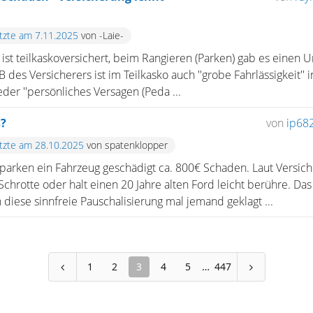
etzte am 7.11.2025
von -Laie-
ist teilkaskoversichert, beim Rangieren (Parken) gab es einen Un
es Versicherers ist im Teilkasko auch ''grobe Fahrlässigkeit'' in
er ''persönliches Versagen (Peda ...
s?
von
ip68
etzte am 28.10.2025
von spatenklopper
arken ein Fahrzeug geschädigt ca. 800€ Schaden. Laut Versiche
chrotte oder halt einen 20 Jahre alten Ford leicht berühre. Da
 diese sinnfreie Pauschalisierung mal jemand geklagt ...
1
2
3
4
5
447