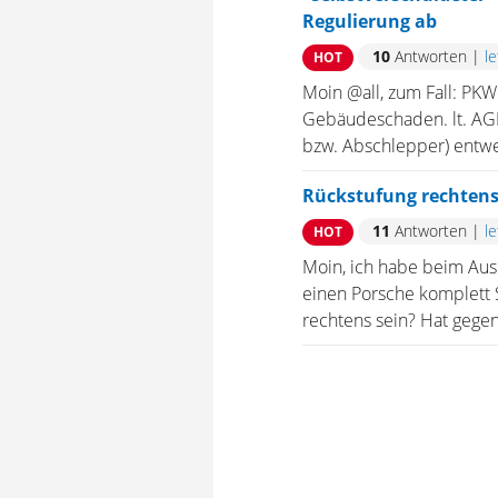
Regulierung ab
10
Antworten
|
l
HOT
Moin @all, zum Fall: PKW 
Gebäudeschaden. lt. AGB d
bzw. Abschlepper) entwed
Rückstufung rechten
11
Antworten
|
l
HOT
Moin, ich habe beim Ausp
einen Porsche komplett S
rechtens sein? Hat gegen