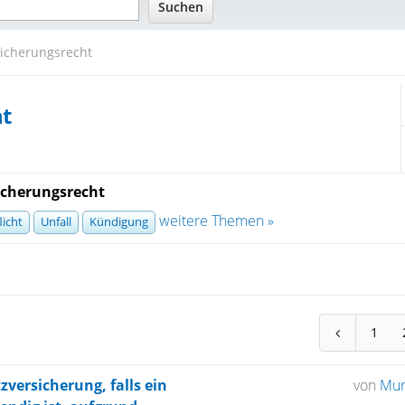
sicherungsrecht
ht
cherungsrecht
weitere Themen »
licht
Unfall
Kündigung
1
zversicherung, falls ein
von
Mur