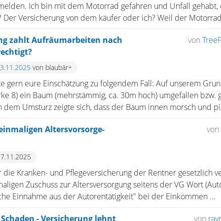
mmelden. Ich bin mit dem Motorrad gefahren und Unfall gehabt,
Der Versicherung von dem käufer oder ich? Weil der Motorrad 
ung zahlt Aufräumarbeiten nach
von
TreeF
echtigt?
13.11.2025
von blaubär+
te gern eure Einschätzung zu folgendem Fall: Auf unserem Grund
ke 8) ein Baum (mehrstämmig, ca. 30m hoch) umgefallen bzw. g
 dem Umsturz zeigte sich, dass der Baum innen morsch und pil 
 einmaligen Altersvorsorge-
von
 7.11.2025
 die Kranken- und Pflegeversicherung der Rentner gesetzlich ve
ligen Zuschuss zur Altersversorgung seitens der VG Wort (Auto
iche Einnahme aus der Autorentätigkeit" bei der Einkommen ...
 Schaden - Versicherung lehnt
von
ra