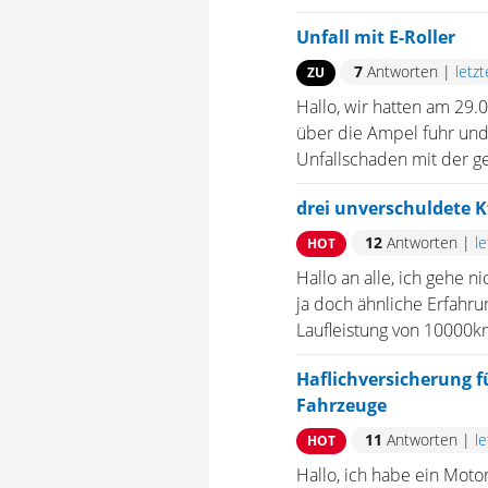
Unfall mit E-Roller
7
Antworten
|
letz
ZU
Hallo, wir hatten am 29.
über die Ampel fuhr und 
Unfallschaden mit der ge
drei unverschuldete Kf
12
Antworten
|
l
HOT
Hallo an alle, ich gehe n
ja doch ähnliche Erfahru
Laufleistung von 10000km.
Haflichversicherung 
Fahrzeuge
11
Antworten
|
l
HOT
Hallo, ich habe ein Mot