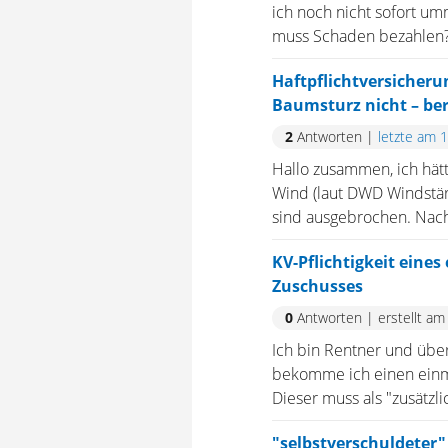
ich noch nicht sofort u
muss Schaden bezahlen? 
Haftpflichtversicher
Baumsturz nicht – ber
2
Antworten
|
letzte am 
Hallo zusammen, ich hät
Wind (laut DWD Windstär
sind ausgebrochen. Nach
KV-Pflichtigkeit eines
Zuschusses
0
Antworten
|
erstellt am
Ich bin Rentner und über
bekomme ich einen einma
Dieser muss als "zusätzl
"selbstverschuldeter"