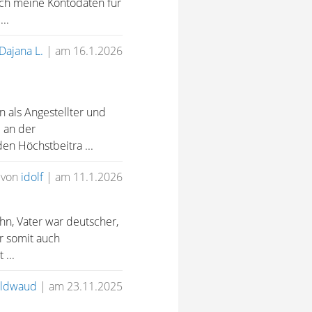
uch meine Kontodaten für
..
Dajana L.
|
am 16.1.2026
 als Angestellter und
l an der
n Höchstbeitra ...
von
idolf
|
am 11.1.2026
hn, Vater war deutscher,
r somit auch
...
Ildwaud
|
am 23.11.2025