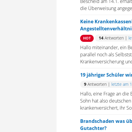
Bescheid am 14.1. erhal
die Überweisung angegebe
Keine Krankenkassenbe
Angestelltenverhältni
14
Antworten
|
l
HOT
Hallo miteinander, ein 
parallel noch als Selbst
Krankenversicherung und
19 jähriger Schüler w
9
Antworten
|
letzte am 
Hallo, eine Frage an die
Sohn hat also deutschen 
krankenversichert, ihr So
Brandschaden was üb
Gutachter?