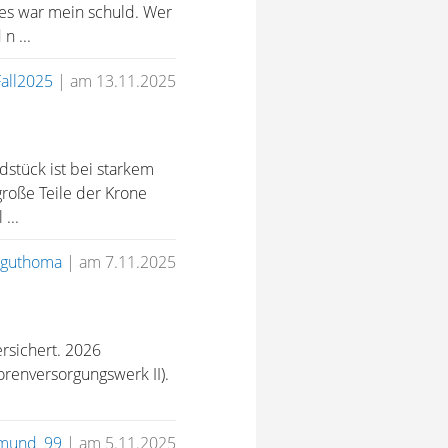
 es war mein schuld. Wer
n ...
all2025
|
am 13.11.2025
stück ist bei starkem
roße Teile der Krone
...
guthoma
|
am 7.11.2025
rsichert. 2026
renversorgungswerk II).
ymund_99
|
am 5.11.2025