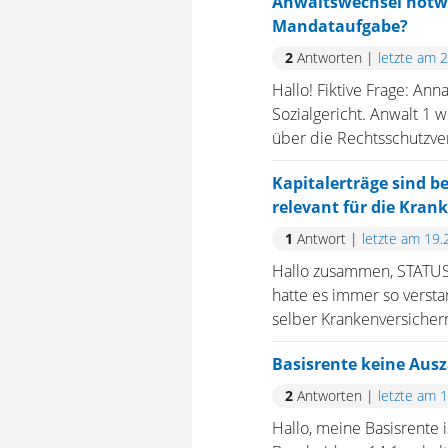
Anwaltswechsel notwe
Mandataufgabe?
2
Antworten
|
letzte am 
Hallo! Fiktive Frage: An
Sozialgericht. Anwalt 1
über die Rechtsschutzve
Kapitalerträge sind b
relevant für die Kran
1
Antwort
|
letzte am 19.
Hallo zusammen, STATUS: 
hatte es immer so versta
selber Krankenversichern
Basisrente keine Aus
2
Antworten
|
letzte am 
Hallo, meine Basisrente