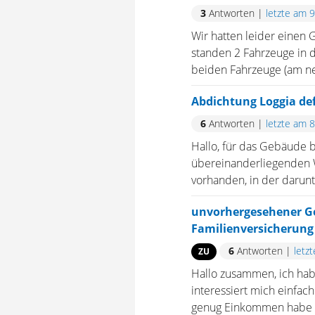
3
Antworten
|
letzte am 
Wir hatten leider einen 
standen 2 Fahrzeuge in d
beiden Fahrzeuge (am neu
Abdichtung Loggia de
6
Antworten
|
letzte am 
Hallo, für das Gebäude 
übereinanderliegenden W
vorhanden, in der darunt
unvorhergesehener G
Familienversicherung
6
Antworten
|
letz
ZU
Hallo zusammen, ich habe
interessiert mich einfach
genug Einkommen habe bz