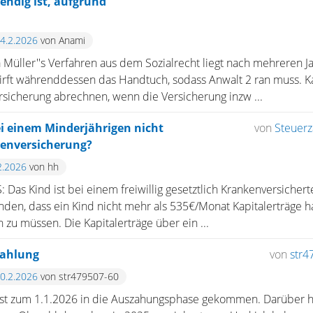
ndig ist, aufgrund
24.2.2026
von Anami
na Müller''s Verfahren aus dem Sozialrecht liegt nach mehreren 
 wirft währenddessen das Handtuch, sodass Anwalt 2 ran muss. 
rsicherung abrechnen, wenn die Versicherung inzw ...
ei einem Minderjährigen nicht
von
Steuerz
kenversicherung?
2.2026
von hh
Das Kind ist bei einem freiwillig gesetztlich Krankenversicherte
nden, dass ein Kind nicht mehr als 535€/Monat Kapitalerträge h
 zu müssen. Die Kapitalerträge über ein ...
zahlung
von
str4
10.2.2026
von str479507-60
 ist zum 1.1.2026 in die Auszahungsphase gekommen. Darüber h