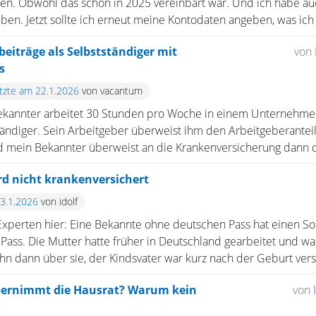
ten. Obwohl das schon in 2025 vereinbart war. Und ich habe a
n. Jetzt sollte ich erneut meine Kontodaten angeben, was ich .
iträge als Selbstständiger mit
von
s
etzte am 22.1.2026
von vacantum
Bekannter arbeitet 30 Stunden pro Woche in einem Unternehmen
ständiger. Sein Arbeitgeber überweist ihm den Arbeitgeberantei
 mein Bekannter überweist an die Krankenversicherung dann de
ird nicht krankenversichert
13.1.2026
von idolf
 Experten hier: Eine Bekannte ohne deutschen Pass hat einen So
Pass. Die Mutter hatte früher in Deutschland gearbeitet und wa
hn dann über sie, der Kindsvater war kurz nach der Geburt verst 
ernimmt die Hausrat? Warum kein
von