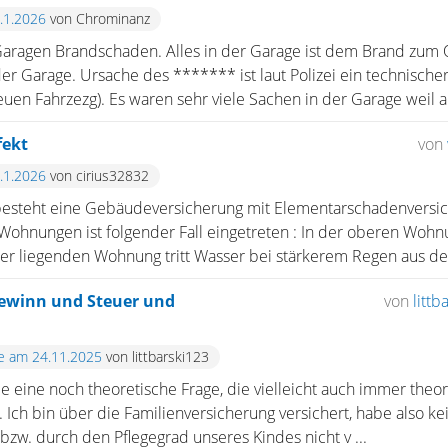
9.1.2026
von Chrominanz
Garagen Brandschaden. Alles in der Garage ist dem Brand zum O
er Garage. Ursache des ******* ist laut Polizei ein technische
en Fahrzezg). Es waren sehr viele Sachen in der Garage weil au
fekt
von
8.1.2026
von cirius32832
besteht eine Gebäudeversicherung mit Elementarschadenversic
ohnungen ist folgender Fall eingetreten : In der oberen Wohnu
er liegenden Wohnung tritt Wasser bei stärkerem Regen aus der
ewinn und Steuer und
von
littb
te am 24.11.2025
von littbarski123
 eine noch theoretische Frage, die vielleicht auch immer theoret
. Ich bin über die Familienversicherung versichert, habe also kei
w. durch den Pflegegrad unseres Kindes nicht v ...