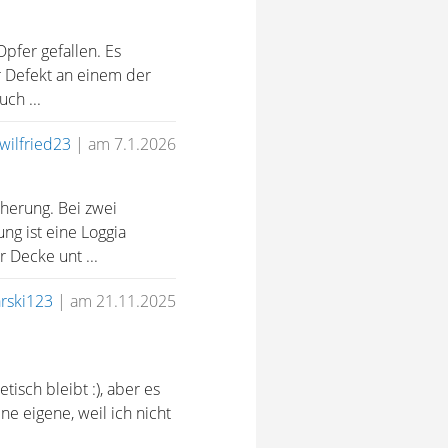
pfer gefallen. Es
r Defekt an einem der
ch ...
wilfried23
|
am 7.1.2026
herung. Bei zwei
ng ist eine Loggia
 Decke unt ...
arski123
|
am 21.11.2025
isch bleibt :), aber es
ne eigene, weil ich nicht