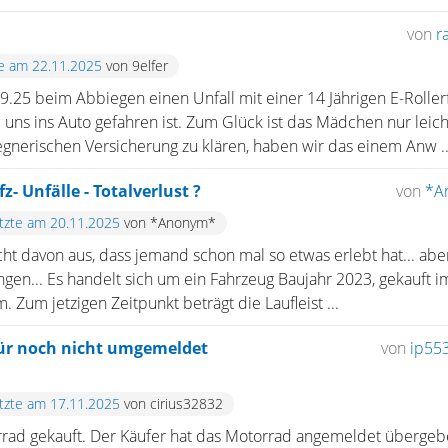
von
r
te am 22.11.2025
von 9elfer
09.25 beim Abbiegen einen Unfall mit einer 14 Jährigen E-Rollerf
uns ins Auto gefahren ist. Zum Glück ist das Mädchen nur leich
gnerischen Versicherung zu klären, haben wir das einem Anw ..
z- Unfälle - Totalverlust ?
von
*A
etzte am 20.11.2025
von *Anonym*
icht davon aus, dass jemand schon mal so etwas erlebt hat... ab
ngen... Es handelt sich um ein Fahrzeug Baujahr 2023, gekauft 
 Zum jetzigen Zeitpunkt beträgt die Laufleist ...
für noch nicht umgemeldet
von
ip55
etzte am 17.11.2025
von cirius32832
orrad gekauft. Der Käufer hat das Motorrad angemeldet überge