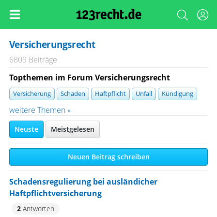
Versicherungsrecht
6809 Beiträge
Topthemen im Forum Versicherungsrecht
Versicherung
Schaden
Haftpflicht
Unfall
Kündigung
weitere Themen »
Neuste
Meistgelesen
Neuen Beitrag schreiben
Schadensregulierung bei ausländicher
Haftpflichtversicherung
2
Antworten