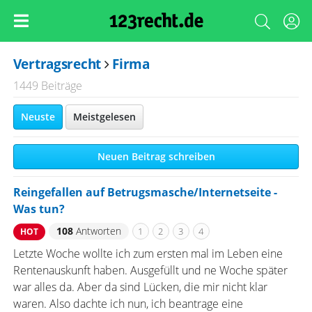
Vertragsrecht
Firma
1449 Beiträge
Neuste
Meistgelesen
Neuen Beitrag schreiben
Reingefallen auf Betrugsmasche/Internetseite -
Was tun?
108
Antworten
1
2
3
4
HOT
Letzte Woche wollte ich zum ersten mal im Leben eine
Rentenauskunft haben. Ausgefüllt und ne Woche später
war alles da. Aber da sind Lücken, die mir nicht klar
waren. Also dachte ich nun, ich beantrage eine