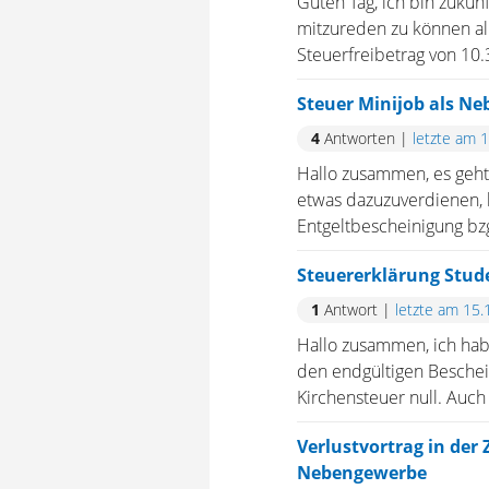
Guten Tag, ich bin zukün
mitzureden zu können all
Steuerfreibetrag von 10.37
Steuer Minijob als Ne
4
Antworten
|
letzte am 
Hallo zusammen, es geht
etwas dazuzuverdienen,
Entgeltbescheinigung bzg
Steuererklärung Stud
1
Antwort
|
letzte am 15.
Hallo zusammen, ich hab
den endgültigen Bescheid
Kirchensteuer null. Auch 
Verlustvortrag in der
Nebengewerbe