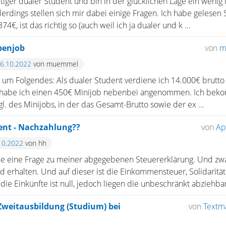
ftiger dualer Student und bin in der glücklichen Lage ein weni
erdings stellen sich mir dabei einige Fragen. Ich habe gelese
4€, ist das richtig so (auch weil ich ja dualer und k ...
benjob
von
m
16.10.2022
von muemmel
 um Folgendes: Als dualer Student verdiene ich 14.000€ brutto
 habe ich einen 450€ Minijob nebenbei angenommen. Ich bek
l. des Minijobs, in der das Gesamt-Brutto sowie der ex ...
ent - Nachzahlung??
von
Ap
10.2022
von hh
e eine Frage zu meiner abgegebenen Steuererklärung. Und zwar
 erhalten. Und auf dieser ist die Einkommensteuer, Solidaritä
die Einkünfte ist null, jedoch liegen die unbeschränkt abziehbar
 Zweitausbildung (Studium) bei
von
Textm