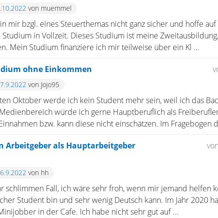
4.10.2022
von muemmel
bin mir bzgl. eines Steuerthemas nicht ganz sicher und hoffe auf
n Studium in Vollzeit. Dieses Studium ist meine Zweitausbildung
. Mein Studium finanziere ich mir teilweise über ein Kl ...
Studium ohne Einkommen
v
17.9.2022
von Jojo95
en Oktober werde ich kein Student mehr sein, weil ich das Ba
Medienbereich würde ich gerne Hauptberuflich als Freiberufler
Einnahmen bzw. kann diese nicht einschätzen. Im Fragebogen de
en Arbeitgeber als Hauptarbeitgeber
vo
16.9.2022
von hh
hr schlimmen Fall, ich wäre sehr froh, wenn mir jemand helfen 
scher Student bin und sehr wenig Deutsch kann. Im Jahr 2020 ha
Minijobber in der Cafe. Ich habe nicht sehr gut auf ...