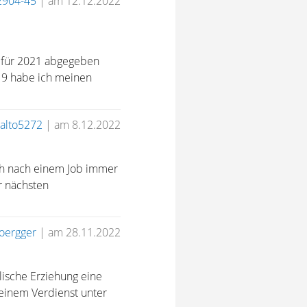
2904-45
|
am 12.12.2022
ng für 2021 abgegeben
019 habe ich meinen
alto5272
|
am 8.12.2022
ich nach einem Job immer
r nächsten
Joergger
|
am 28.11.2022
lische Erziehung eine
einem Verdienst unter