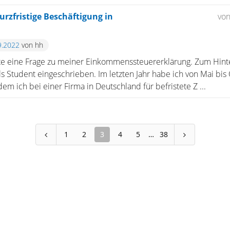
rzfristige Beschäftigung in
vo
9.2022
von hh
te eine Frage zu meiner Einkommenssteuererklärung. Zum Hin
ls Student eingeschrieben. Im letzten Jahr habe ich von Mai bis 
m ich bei einer Firma in Deutschland für befristete Z ...
1
2
3
4
5
38