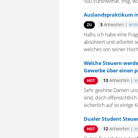
500 Euro/Monat. Insg. wü
Auslandspraktikum i
3
Antworten
|
letz
ZU
Hallo, ich habe eine Fra
absolviert und arbeitet s
welches von seiner Hochs
Welche Steuern werd
Gewerbe über einen p
13
Antworten
|
l
HOT
Sehr geehrte Damen und H
sind, doch offensichtlic
sicherlich auf so einige 
Dualer Student Steuer
12
Antworten
|
l
HOT