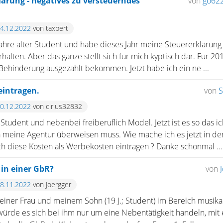
rung - negatives zu versteuerndes
von
go62
14.12.2022
von taxpert
0 Jahre alter Student und habe dieses Jahr meine Steuererkläru
halten. Aber das ganze stellt sich für mich kyptisch dar. Für 2
Behinderung ausgezahlt bekommen. Jetzt habe ich ein ne ...
eintragen.
von
S
10.12.2022
von cirius32832
Student und nebenbei freiberuflich Model. Jetzt ist es so das 
 meine Agentur überweisen muss. Wie mache ich es jetzt in de
h diese Kosten als Werbekosten eintragen ? Danke schonmal ...
 in einer GbR?
von
28.11.2022
von Joergger
einer Frau und meinem Sohn (19 J.; Student) im Bereich musika
ürde es sich bei ihm nur um eine Nebentätigkeit handeln, mit 