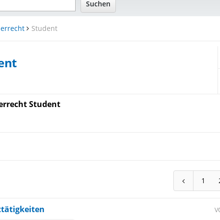
errecht
Student
ent
rrecht Student
1
tätigkeiten
v