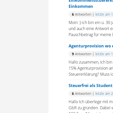
Einkommensstuererklä
Einkommen
6
Antworten
|
letzte am 
Moin :) ich bin ein ü. 3
und auch eine Antwort er
Pauschbetrag für meine 
Agenturprovision wo 
9
Antworten
|
letzte am 
Hallo zusammen, Ich bin 
15% Agenturprovision an
Steuererklärung? Muss ic
Steuerfrei als Student
6
Antworten
|
letzte am 
Hallo Ich überlege mit m
GbR zu gründen. Dabei w