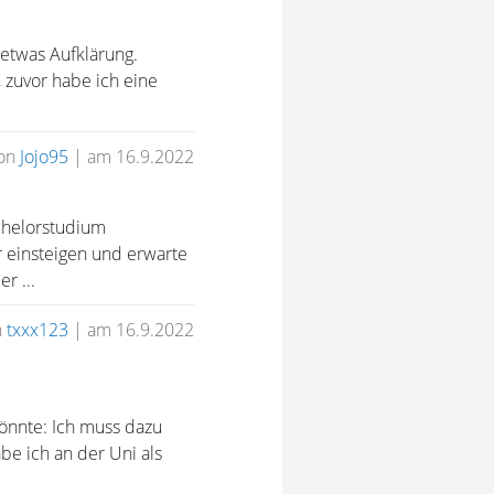
 etwas Aufklärung.
, zuvor habe ich eine
on
Jojo95
|
am 16.9.2022
chelorstudium
 einsteigen und erwarte
r ...
n
txxx123
|
am 16.9.2022
könnte: Ich muss dazu
be ich an der Uni als