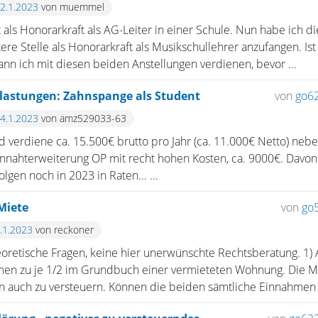
22.1.2023
von muemmel
it als Honorarkraft als AG-Leiter in einer Schule. Nun habe ich d
re Stelle als Honorarkraft als Musikschullehrer anzufangen. Is
ann ich mit diesen beiden Anstellungen verdienen, bevor ...
lastungen: Zahnspange als Student
von
go6
14.1.2023
von amz529033-63
nd verdiene ca. 15.500€ brutto pro Jahr (ca. 11.000€ Netto) nebe
nahterweiterung OP mit recht hohen Kosten, ca. 9000€. Davon
lgen noch in 2023 in Raten... ...
Miete
von
go
9.1.2023
von reckoner
theoretische Fragen, keine hier unerwünschte Rechtsberatung. 
en zu je 1/2 im Grundbuch einer vermieteten Wohnung. Die M
 auch zu versteuern. Können die beiden sämtliche Einnahmen 