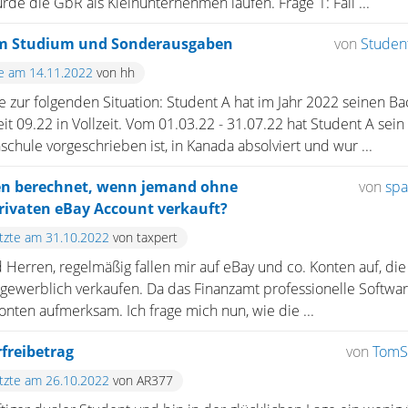
rde die GbR als Kleinunternehmen laufen. Frage 1: Fall ...
m Studium und Sonderausgaben
von
Studen
te am 14.11.2022
von hh
ge zur folgenden Situation: Student A hat im Jahr 2022 seinen Ba
eit 09.22 in Vollzeit. Vom 01.03.22 - 31.07.22 hat Student A sein
chule vorgeschrieben ist, in Kanada absolviert und wur ...
en berechnet, wenn jemand ohne
von
spa
rivaten eBay Account verkauft?
etzte am 31.10.2022
von taxpert
erren, regelmäßig fallen mir auf eBay und co. Konten auf, die
h gewerblich verkaufen. Da das Finanzamt professionelle Softwar
Konten aufmerksam. Ich frage mich nun, wie die ...
freibetrag
von
TomS
etzte am 26.10.2022
von AR377