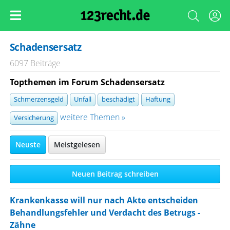
Schadensersatz
6097 Beiträge
Topthemen im Forum Schadensersatz
Schmerzensgeld
Unfall
beschädigt
Haftung
weitere Themen »
Versicherung
Neuste
Meistgelesen
Neuen Beitrag schreiben
Krankenkasse will nur nach Akte entscheiden
Behandlungsfehler und Verdacht des Betrugs -
Zähne