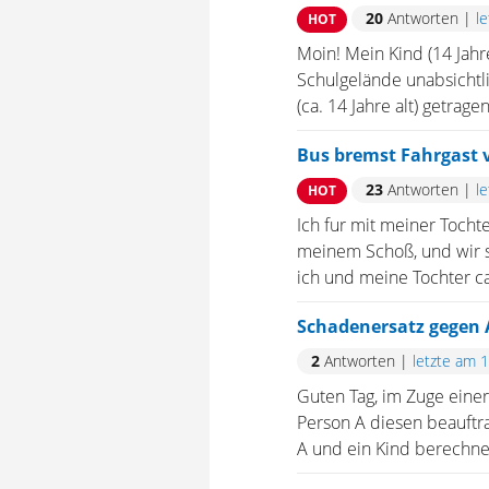
20
Antworten
|
l
HOT
Moin! Mein Kind (14 Jahre
Schulgelände unabsichtl
(ca. 14 Jahre alt) getrag
Bus bremst Fahrgast v
23
Antworten
|
l
HOT
Ich fur mit meiner Tochte
meinem Schoß, und wir saß
ich und meine Tochter ca
Schadenersatz gegen
2
Antworten
|
letzte am 
Guten Tag, im Zuge eine
Person A diesen beauftr
A und ein Kind berechnet