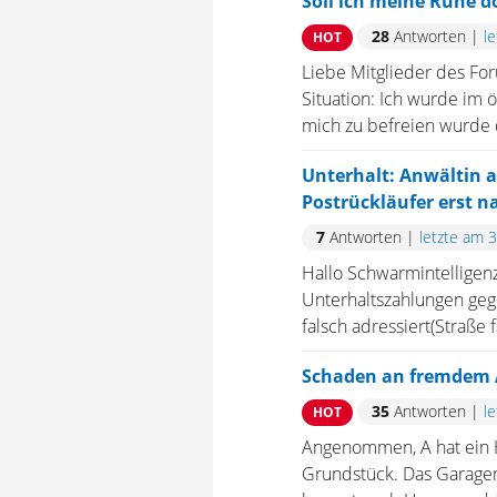
Soll ich meine Ruhe d
28
Antworten
|
l
HOT
Liebe Mitglieder des Fo
Situation: Ich wurde im ö
mich zu befreien wurde di
Unterhalt: Anwältin ad
Postrückläufer erst n
7
Antworten
|
letzte am 
Hallo Schwarmintelligenz
Unterhaltszahlungen geg
falsch adressiert(Straße
Schaden an fremdem 
35
Antworten
|
l
HOT
Angenommen, A hat ein H
Grundstück. Das Garagen