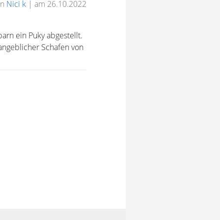
on
Nici k
|
am 26.10.2022
rn ein Puky abgestellt.
 angeblicher Schafen von