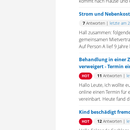
kommt nach Hause und öf
Strom und Nebenkos
7
Antworten
|
letzte am 
Hall zusammen: folgende
gemeinsamen Mietvertrag.
Auf Person A lief 9 Jahre
Behandlung in einer Z
verweigert - Termin e
11
Antworten
|
l
HOT
Hallo Leute, ich wollte 
online einen Termin für 
vereinbart. Heute fand de
Kind beschädigt frem
12
Antworten
|
l
HOT