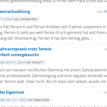
fnet gewohnheitsmäßig etwa 20 m vor dem Haus schon das Gar
tennachzahlung
von
M
21.5.2024
von wirdwerden
r Fall Person A und Person B lebten seit 9 Jahren zusammen i
 Person A zieht aus weil Person B sich getrennt hat und ihren 
 lang der Stromvertrag. Person A hat den Vertrag gekü ...
ahnarztpraxis trotz Termin
v
infach untergetaucht
etzte am 9.1.2024
von Nana71
euch von meinem rechtlichen Dilemma mit einem Zahnarzttermin 
eine professionelle Zahnreinigung und eine reguläre Kontrolle
r Termin statt. Oder nicht. Als ich dann dort ankam, wurde mir .
des Eigentum
v
etzte am 3.11.2023
von Kalanndok