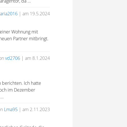
agentor, da ...
aria2016
|
am 19.5.2024
n einer Wohnung mit
neuen Partner mitbringt.
on
vd2706
|
am 8.1.2024
berichten. Ich hatte
 noch im Dezember
..
on
Lma95
|
am 2.11.2023