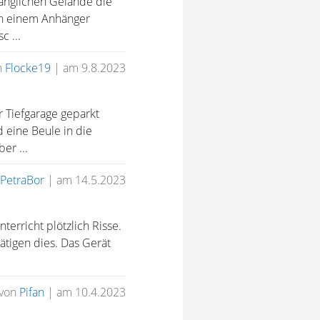
gänglichen Gelände die
von einem Anhänger
c ...
n
Flocke19
|
am 9.8.2023
 Tiefgarage geparkt
 eine Beule in die
er ...
PetraBor
|
am 14.5.2023
terricht plötzlich Risse.
ätigen dies. Das Gerät
von
Pifan
|
am 10.4.2023