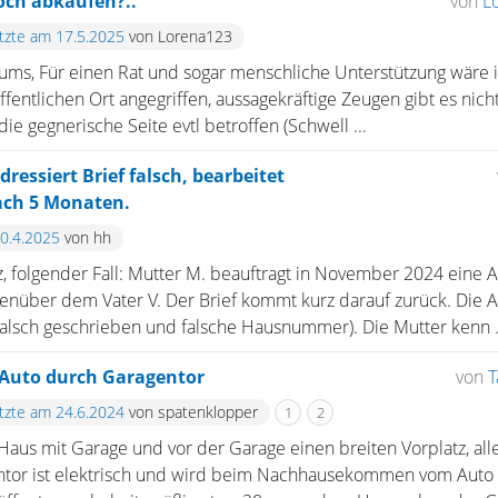
och abkaufen?..
von
L
etzte am 17.5.2025
von Lorena123
rums, Für einen Rat und sogar menschliche Unterstützung wäre 
ffentlichen Ort angegriffen, aussagekräftige Zeugen gibt es nich
e gegnerische Seite evtl betroffen (Schwell ...
ressiert Brief falsch, bearbeitet
ach 5 Monaten.
30.4.2025
von hh
, folgender Fall: Mutter M. beauftragt in November 2024 eine 
enüber dem Vater V. Der Brief kommt kurz darauf zurück. Die A
 falsch geschrieben und falsche Hausnummer). Die Mutter kenn .
Auto durch Garagentor
von
T
etzte am 24.6.2024
von spatenklopper
1
2
aus mit Garage und vor der Garage einen breiten Vorplatz, all
tor ist elektrisch und wird beim Nachhausekommen vom Auto a