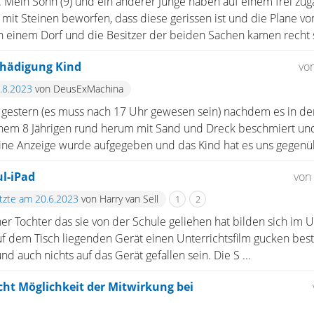
. Mein Sohn (9) und ein anderer Junge haben auf einem frei zu
 mit Steinen beworfen, dass diese gerissen ist und die Plane 
in einem Dorf und die Besitzer der beiden Sachen kamen recht s
chädigung Kind
vo
9.8.2023
von DeusExMachina
 gestern (es muss nach 17 Uhr gewesen sein) nachdem es in der
inem 8 Jährigen rund herum mit Sand und Dreck beschmiert und
Eine Anzeige wurde aufgegeben und das Kind hat es uns gegenüb
l-iPad
von
etzte am 20.6.2023
von Harry van Sell
1
2
r Tochter das sie von der Schule geliehen hat bilden sich im Un
f dem Tisch liegenden Gerät einen Unterrichtsfilm gucken best
und auch nichts auf das Gerät gefallen sein. Die S ...
cht Möglichkeit der Mitwirkung bei