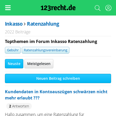
Inkasso
Ratenzahlung
2022 Beiträge
Topthemen im Forum Inkasso Ratenzahlung
Gebühr
Ratenzahlungsvereinbarung
Neuste
Meistgelesen
Neuen Beitrag schreiben
Kundendaten in Kontoauszügen schwärzen nicht
mehr erlaubt ???
2
Antworten
Hallo zusammen, um eine Ratenzahlung für