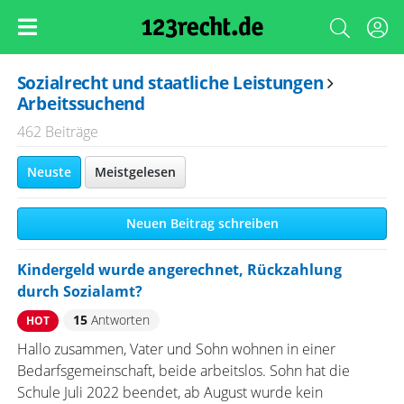
Sozialrecht und staatliche Leistungen
Arbeitssuchend
462 Beiträge
Neuste
Meistgelesen
Neuen Beitrag schreiben
Kindergeld wurde angerechnet, Rückzahlung
durch Sozialamt?
15
Antworten
HOT
Hallo zusammen, Vater und Sohn wohnen in einer
Bedarfsgemeinschaft, beide arbeitslos. Sohn hat die
Schule Juli 2022 beendet, ab August wurde kein