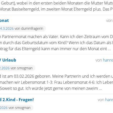
 Geburt), wobei in den ersten beiden Monaten die Mutter Mutt
Monat Basiselterngeld, im zweiten Monat Elterngeld plus. Das P .
monat
vo
24.3.2026
von dummfragerin
en Partnermonat machen als Vater. Kann ich den Zeitraum vom Da
n durch das Geburtsdatum vom Kind? Wenn ich das Datum als 
Antrag für das Elterngeld kann man immer nur den Monat eint ...
 / Urlaub
von
hann
2.2026
von smogman
d ist am 03.02.2026 geboren. Meine Partnerin und ich werden u
h machen wir Lebensmonat 1-3: Frau Lebensmonat 4-6: Ich Lebe
oweit so gut. Ich würde jetzt gerne von meinen zweim ...
 2.Kind - Fragen!
von
han
.2026
von smogman