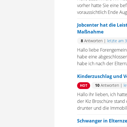
vorher hatte Sie eine bef
voraussichtlich Ende Au
Jobcenter hat die Lei
Maßnahme
8
Antworten
|
letzte am 
Hallo liebe Forengemein
habe eine abgeschlossen
habe ich nach der Elternz
Kinderzuschlag und 
10
Antworten
|
l
HOT
Hallo ihr lieben, ich hat
der Kiz Broschüre stand 
drunter und die Immobili
Schwanger in Elternzei