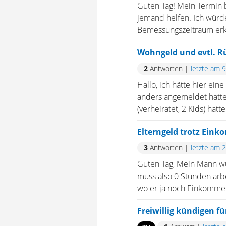
Guten Tag! Mein Termin be
jemand helfen. Ich wür
Bemessungszeitraum erku
Wohngeld und evtl. R
2
Antworten
|
letzte am 
Hallo, ich hätte hier ei
anders angemeldet hatte
(verheiratet, 2 Kids) hat
Elterngeld trotz Ein
3
Antworten
|
letzte am 
Guten Tag, Mein Mann wurd
muss also 0 Stunden arbe
wo er ja noch Einkommen 
Freiwillig kündigen für