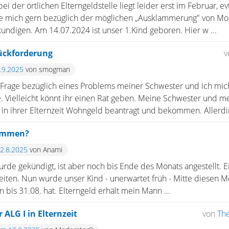
i der örtlichen Elterngeldstelle liegt leider erst im Februar, evt
de mich gern bezüglich der möglichen „Ausklammerung" von M
ndigen. Am 14.07.2024 ist unser 1.Kind geboren. Hier w ...
ückforderung
v
9.9.2025
von smogman
ne Frage bezüglich eines Problems meiner Schwester und ich mi
. Vielleicht könnt ihr einen Rat geben. Meine Schwester und 
te in ihrer Elternzeit Wohngeld beantragt und bekommen. Allerdin
kommen?
22.8.2025
von Anami
e gekündigt, ist aber noch bis Ende des Monats angestellt. Er is
iten. Nun wurde unser Kind - unerwartet früh - Mitte diesen M
bis 31.08. hat. Elterngeld erhält mein Mann ...
 ALG I in Elternzeit
von
Th