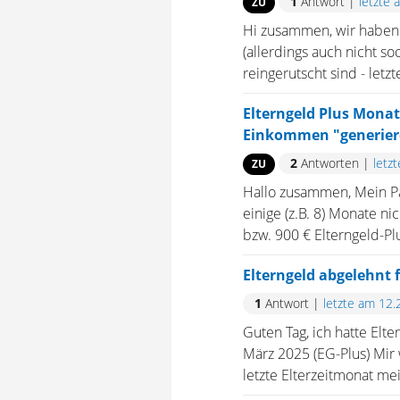
1
Antwort
|
letzte 
ZU
Hi zusammen, wir haben 
(allerdings auch nicht s
reingerutscht sind - letz
Elterngeld Plus Mona
Einkommen "generier
2
Antworten
|
letz
ZU
Hallo zusammen, Mein Par
einige (z.B. 8) Monate n
bzw. 900 € Elterngeld-Pl
Elterngeld abgelehnt f
1
Antwort
|
letzte am 12.
Guten Tag, ich hatte Elt
März 2025 (EG-Plus) Mir 
letzte Elterzeitmonat me