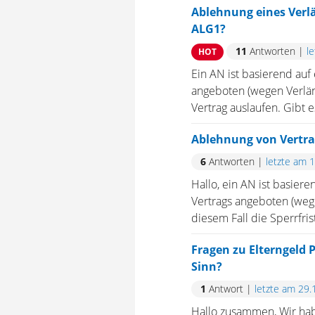
Ablehnung eines Verlä
ALG1?
11
Antworten
|
l
HOT
Ein AN ist basierend auf 
angeboten (wegen Verläng
Vertrag auslaufen. Gibt 
Ablehnung von Vertra
6
Antworten
|
letzte am 
Hallo, ein AN ist basiere
Vertrags angeboten (wege
diesem Fall die Sperrfris
Fragen zu Elterngeld 
Sinn?
1
Antwort
|
letzte am 29.
Hallo zusammen, Wir habe