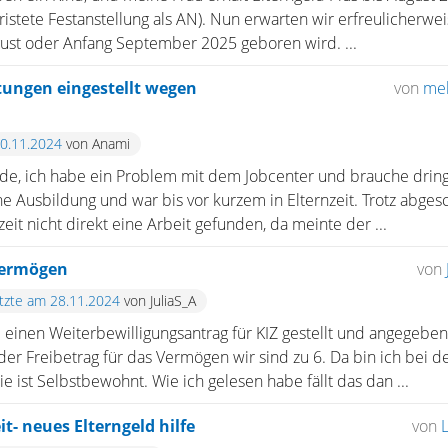
ristete Festanstellung als AN). Nun erwarten wir erfreulicherwei
gust oder Anfang September 2025 geboren wird. ...
stungen eingestellt wegen
von
me
30.11.2024
von Anami
de, ich habe ein Problem mit dem Jobcenter und brauche dringe
e Ausbildung und war bis vor kurzem in Elternzeit. Trotz abge
eit nicht direkt eine Arbeit gefunden, da meinte der ...
Vermögen
von
etzte am 28.11.2024
von JuliaS_A
te einen Weiterbewilligungsantrag für KIZ gestellt und angegeben
der Freibetrag für das Vermögen wir sind zu 6. Da bin ich bei
e ist Selbstbewohnt. Wie ich gelesen habe fällt das dan ...
t- neues Elterngeld hilfe
von