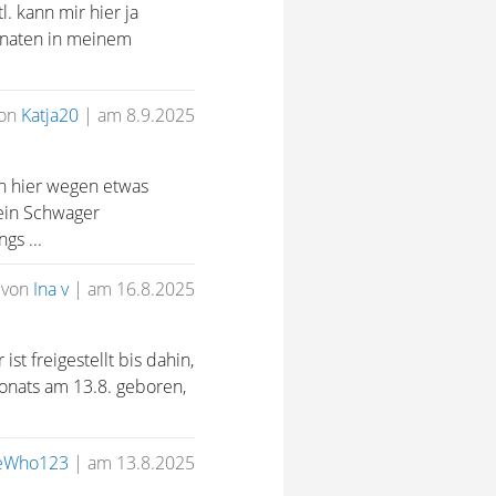
l. kann mir hier ja
onaten in meinem
on
Katja20
|
am 8.9.2025
ch hier wegen etwas
mein Schwager
gs ...
von
Ina v
|
am 16.8.2025
t freigestellt bis dahin,
onats am 13.8. geboren,
eWho123
|
am 13.8.2025