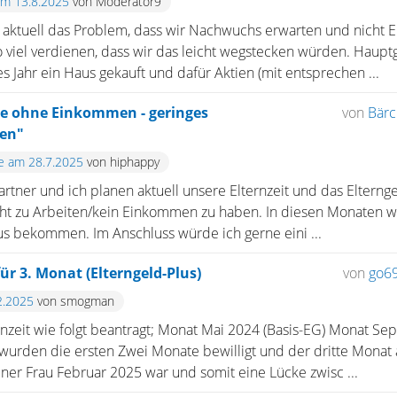
am 13.8.2025
von Moderator9
aktuell das Problem, dass wir Nachwuchs erwarten und nicht El
oo viel verdienen, dass wir das leicht wegstecken würden. Haupt
tes Jahr ein Haus gekauft und dafür Aktien (mit entsprechen ...
te ohne Einkommen - geringes
von
Bär
en"
te am 28.7.2025
von hiphappy
tner und ich planen aktuell unsere Elternzeit und das Elternge
icht zu Arbeiten/kein Einkommen zu haben. In diesen Monaten w
us bekommen. Im Anschluss würde ich gerne eini ...
ür 3. Monat (Elterngeld-Plus)
von
go6
2.2025
von smogman
ernzeit wie folgt beantragt; Monat Mai 2024 (Basis-EG) Monat Se
wurden die ersten Zwei Monate bewilligt und der dritte Monat 
iner Frau Februar 2025 war und somit eine Lücke zwisc ...