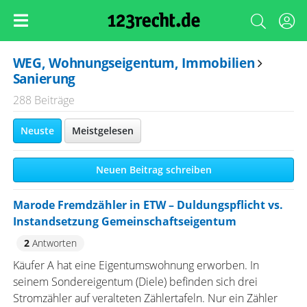
WEG, Wohnungseigentum, Immobilien
Sanierung
288 Beiträge
Neuste
Meistgelesen
Neuen Beitrag schreiben
Marode Fremdzähler in ETW – Duldungspflicht vs.
Instandsetzung Gemeinschaftseigentum
2
Antworten
Käufer A hat eine Eigentumswohnung erworben. In
seinem Sondereigentum (Diele) befinden sich drei
Stromzähler auf veralteten Zählertafeln. Nur ein Zähler