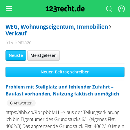
WEG, Wohnungseigentum, Immobilien
Verkauf
519 Beiträge
Neuste
Meistgelesen
Neuen Beitrag schreiben
Problem mit Stellplatz und fehlender Zufahrt –
Baulast vorhanden, Nutzung faktisch unmöglich
6
Antworten
https://ibb.co/Rp4pbbMH => aus der Teilungserklärung
Ich bin Eigentümer des Grundstücks 6/1 (eigenes Flst.
4062/3) Das angrenzende Grundstück Flst. 4062/10 ist ein