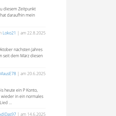
zu diesem Zeitpunkt
 hat daraufhin mein
on
Loko21
|
am 22.8.2025
Oktober nächsten Jahres
bin seit dem März diesen
MausE78
|
am 20.6.2025
s heute ein P Konto,
 wieder in ein normales
ied ...
AdiDas97
|
am 14.6.2025