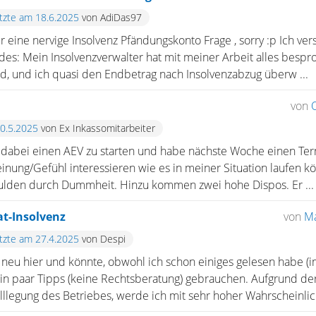
etzte am 18.6.2025
von AdiDas97
 eine nervige Insolvenz Pfändungskonto Frage , sorry :p Ich v
des: Mein Insolvenzverwalter hat mit meiner Arbeit alles bespr
, und ich quasi den Endbetrag nach Insolvenzabzug überw ...
von
20.5.2025
von Ex Inkassomitarbeiter
 dabei einen AEV zu starten und habe nächste Woche einen Te
ung/Gefühl interessieren wie es in meiner Situation laufen kön
ulden durch Dummheit. Hinzu kommen zwei hohe Dispos. Er ...
at-Insolvenz
von
Ma
etzte am 27.4.2025
von Despi
 neu hier und könnte, obwohl ich schon einiges gelesen habe (
n paar Tipps (keine Rechtsberatung) gebrauchen. Aufgrund de
lllegung des Betriebes, werde ich mit sehr hoher Wahrscheinlich