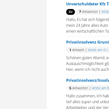
Unverschuldeter Kfz T
7
Antworten
|
letz
ZU
Hallo, Es hat sich folg
mein 24 Jahre altes Aut
einen wirtschaftlichen T
Privatinsolvenz Grun
1
Antwort
|
letzte am 4.1
Schönen guten Abend, ers
Austauschmöglichkeit gib
hier, wenn ich nicht auch
Privatinsolvenz/Insol
5
Antworten
|
letzte am 
Hallo zusammen, Ich hab
lief alles super und unk
Arbeitgeber und der Verm