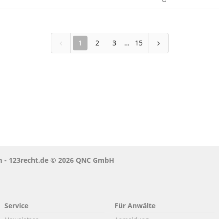
1
2
3
15
um - 123recht.de © 2026 QNC GmbH
Service
Für Anwälte