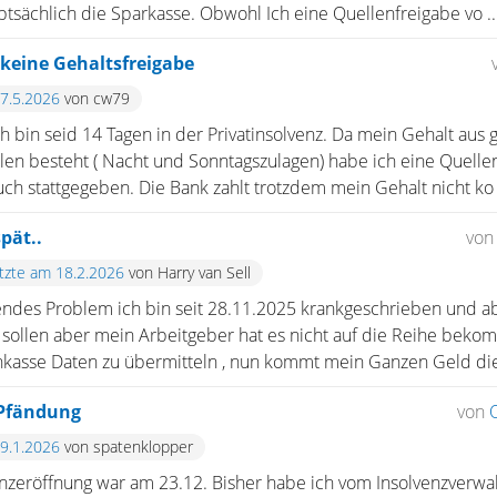
uptsächlich die Sparkasse. Obwohl Ich eine Quellenfreigabe vo ..
 keine Gehaltsfreigabe
17.5.2026
von cw79
h bin seid 14 Tagen in der Privatinsolvenz. Da mein Gehalt aus 
en besteht ( Nacht und Sonntagszulagen) habe ich eine Quelle
uch stattgegeben. Die Bank zahlt trotzdem mein Gehalt nicht ko .
pät..
vo
etzte am 18.2.2026
von Harry van Sell
endes Problem ich bin seit 28.11.2025 krankgeschrieben und ab
ollen aber mein Arbeitgeber hat es nicht auf die Reihe bek
nkasse Daten zu übermitteln , nun kommt mein Ganzen Geld die 
 Pfändung
von
29.1.2026
von spatenklopper
nzeröffnung war am 23.12. Bisher habe ich vom Insolvenzverwal