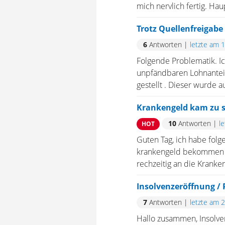
mich nervlich fertig. Ha
Trotz Quellenfreigabe
6
Antworten
|
letzte am 
Folgende Problematik. Ic
unpfändbaren Lohnanteil
gestellt . Dieser wurde a
Krankengeld kam zu s
10
Antworten
|
l
HOT
Guten Tag, ich habe folg
krankengeld bekommen s
rechzeitig an die Kranke
Insolvenzeröffnung /
7
Antworten
|
letzte am 
Hallo zusammen, Insolve