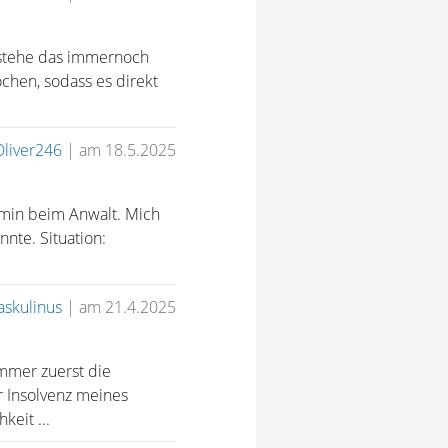
erstehe das immernoch
ochen, sodass es direkt
Oliver246
|
am 18.5.2025
rmin beim Anwalt. Mich
nte. Situation:
skulinus
|
am 21.4.2025
immer zuerst die
r Insolvenz meines
keit ...