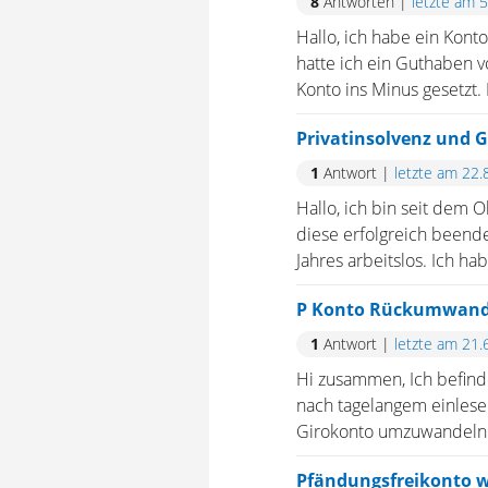
8
Antworten
|
letzte am 
Hallo, ich habe ein Kon
hatte ich ein Guthaben v
Konto ins Minus gesetzt.
Privatinsolvenz und 
1
Antwort
|
letzte am 22.
Hallo, ich bin seit dem 
diese erfolgreich beende
Jahres arbeitslos. Ich h
P Konto Rückumwandl
1
Antwort
|
letzte am 21.
Hi zusammen, Ich befinde
nach tagelangem einlese
Girokonto umzuwandeln h
Pfändungsfreikonto w