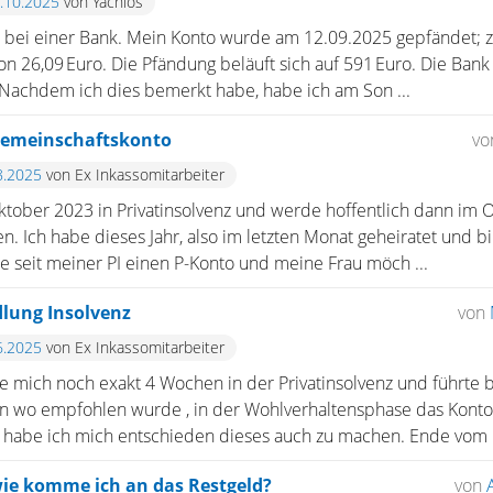
5.10.2025
von Yachios
to bei einer Bank. Mein Konto wurde am 12.09.2025 gepfändet; 
on 26,09 Euro. Die Pfändung beläuft sich auf 591 Euro. Die Bank
 Nachdem ich dies bemerkt habe, habe ich am Son ...
Gemeinschaftskonto
v
8.2025
von Ex Inkassomitarbeiter
Oktober 2023 in Privatinsolvenz und werde hoffentlich dann im 
n. Ich habe dieses Jahr, also im letzten Monat geheiratet und 
abe seit meiner PI einen P-Konto und meine Frau möch ...
ung Insolvenz
von
6.2025
von Ex Inkassomitarbeiter
 mich noch exakt 4 Wochen in der Privatinsolvenz und führte bi
n wo empfohlen wurde , in der Wohlverhaltensphase das Konto
abe ich mich entschieden dieses auch zu machen. Ende vom L
ie komme ich an das Restgeld?
von