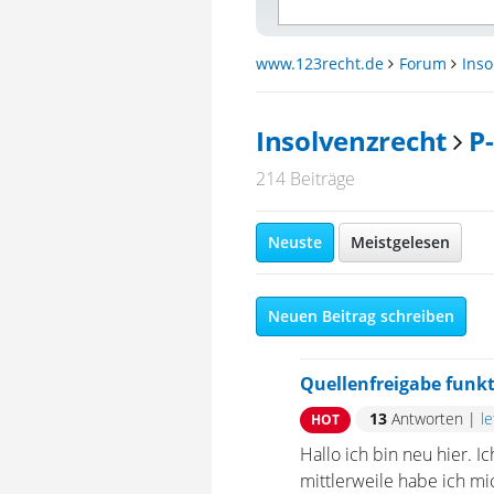
www.123recht.de
Forum
Inso
Insolvenzrecht
P
214 Beiträge
Neuste
Meistgelesen
Neuen Beitrag schreiben
Quellenfreigabe funkt
13
Antworten
|
l
HOT
Hallo ich bin neu hier. I
mittlerweile habe ich mi