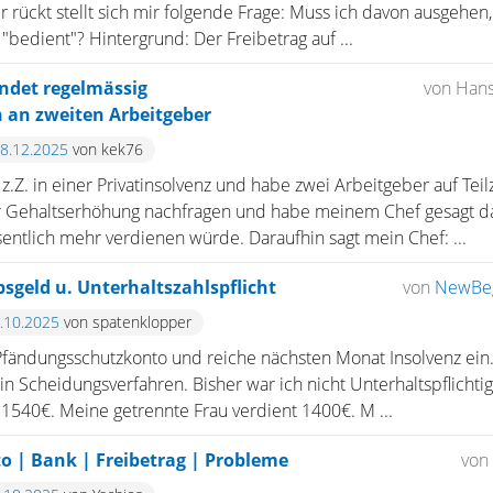
 rückt stellt sich mir folgende Frage: Muss ich davon ausgehen,
edient"? Hintergrund: Der Freibetrag auf ...
ndet regelmässig
von Han
an zweiten Arbeitgeber
18.12.2025
von kek76
.Z. in einer Privatinsolvenz und habe zwei Arbeitgeber auf Teilz
er Gehaltserhöhung nachfragen und habe meinem Chef gesagt da
entlich mehr verdienen würde. Daraufhin sagt mein Chef: ...
sgeld u. Unterhaltszahlspflicht
von
NewBeg
9.10.2025
von spatenklopper
 Pfändungsschutzkonto und reiche nächsten Monat Insolvenz ein
n Scheidungsverfahren. Bisher war ich nicht Unterhaltspflichti
 1540€. Meine getrennte Frau verdient 1400€. M ...
 | Bank | Freibetrag | Probleme
von