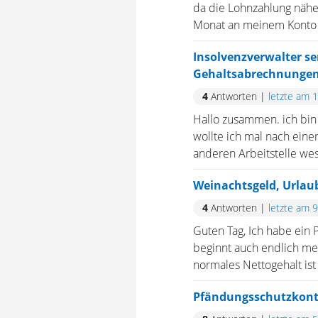
da die Lohnzahlung näher
Monat an meinem Konto "b
Insolvenzverwalter se
Gehaltsabrechnungen 
4
Antworten
|
letzte am 
Hallo zusammen. ich bin z
wollte ich mal nach ein
anderen Arbeitstelle wes
Weinachtsgeld, Urlaub
4
Antworten
|
letzte am 
Guten Tag, Ich habe ein
beginnt auch endlich mei
normales Nettogehalt ist
Pfändungsschutzkonto