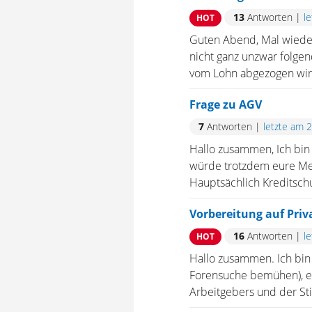
13
Antworten
|
l
HOT
Guten Abend, Mal wieder
nicht ganz unzwar folgen
vom Lohn abgezogen wird
Frage zu AGV
7
Antworten
|
letzte am 
Hallo zusammen, Ich bin
würde trotzdem eure Mein
Hauptsächlich Kreditsch
Vorbereitung auf Priv
16
Antworten
|
l
HOT
Hallo zusammen. Ich bin
Forensuche bemühen), ei
Arbeitgebers und der Sti