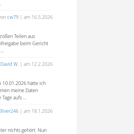
.
von
cw79
|
am 16.5.2026
großen Teilen aus
nfreigabe beim Gericht
..
n
David W.
|
am 12.2.2026
 10.01.2026 hätte ich
ommen meine Daten
Tage aufs ...
Oliver246
|
am 18.1.2026
ter nichts gehört. Nun