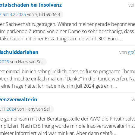
otalschaden bei Insolvenz
vo
te am 3.2.2025
von 3,141592653
ender Sachverhalt zugetragen. Während meiner gerade begonnene
o im parkende Zustand von einer Dame so sehr beschädigt, dass
otalschaden mit einer Erstattungssumme von 1.300 Euro ...
dschulddarlehen
von
go
.2025
von Harry van Sell
t einmal bin ich sehr glücklich, dass es für so prägnante Them
t und möchte einfach mal ein "Danke" in die Runde werfen. Nat
 eine Frage hätte: Ich habe mich im Juli 2024 getrenn ...
venzverwalterin
v
8.11.2024
von Harry van Sell
e gemeinsam mit der Beratungsstelle der AWO die Privatinsolven
ompliziert. Nach Eröffnung wurde mir die Insolvenzverwalterin zu
ieter informiert wird war mir klar. Aber dann geht& ...