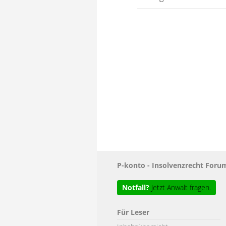
P-konto - Insolvenzrecht For
Notfall?
Jetzt Anwalt fragen.
Für Leser